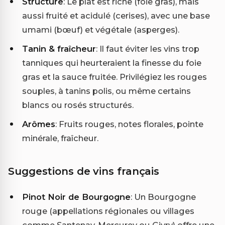
Structure
: Le plat est riche (foie gras), mais
aussi fruité et acidulé (cerises), avec une base
umami (bœuf) et végétale (asperges).
Tanin & fraîcheur
: Il faut éviter les vins trop
tanniques qui heurteraient la finesse du foie
gras et la sauce fruitée. Privilégiez les rouges
souples, à tanins polis, ou même certains
blancs ou rosés structurés.
Arômes
: Fruits rouges, notes florales, pointe
minérale, fraîcheur.
Suggestions de vins français
Pinot Noir de Bourgogne
: Un Bourgogne
rouge (appellations régionales ou villages
comme Santenay, Mercurey ou Givry) offre une