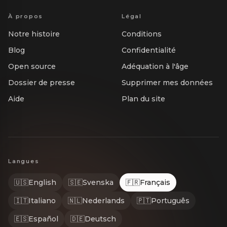
À propos
Légal
Notre histoire
Conditions
Blog
Confidentialité
Open source
Adéquation à l'âge
Dossier de presse
Supprimer mes données
Aide
Plan du site
Langues
🇺🇸
English
🇸🇪
Svenska
🇫🇷
Français
🇮🇹
Italiano
🇳🇱
Nederlands
🇵🇹
Português
🇪🇸
Español
🇩🇪
Deutsch