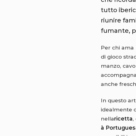
tutto iberi
riunire fam
fumante, p
Per chi ama l
di gioco stra
manzo, cavol
accompagname
anche fresche
In questo art
idealmente c
nella
ricetta
,
à Portugues