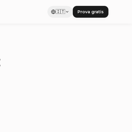
🇮🇹
Prova gratis
: