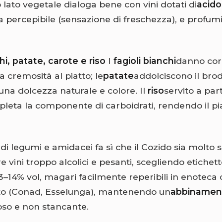
 lato vegetale dialoga bene con vini dotati di
acido
 percepibile (sensazione di freschezza), e profumi
hi, patate, carote e riso
I
fagioli bianchi
danno cor
a cremosità al piatto; le
patate
addolciscono il brod
na dolcezza naturale e colore. Il
riso
servito a par
leta la componente di carboidrati, rendendo il pia
i legumi e amidacei fa sì che il Cozido sia molto s
e vini troppo alcolici e pesanti, scegliendo etichett
13–14% vol, magari facilmente reperibili in enoteca 
o (Conad, Esselunga), mantenendo un
abbinament
so e non stancante.