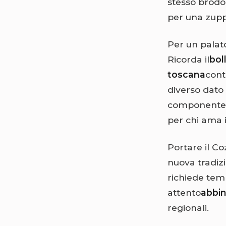
stesso brodo,
per una zupp
Per un palat
Ricorda il
bol
toscana
cont
diverso dato 
componente "
per chi ama i
Portare il Co
nuova tradizi
richiede temp
attento
abbin
regionali.