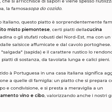
 che si arricchisce di sapori e viene spesso riutili
a, la famosa
sopa do cozido
.
o italiano, questo piatto è sorprendentemente fami
lito misto piemontese
, certi piatti della
cucina
adina o gli stufati robusti del Nord-Est, ma con un
dalle salsicce affumicate e dal cavolo portoghese.
salgada" (sapida) e il carattere rustico lo rendon
 piatti di sostanza, da tavolata lunga e calici pieni.
zido à Portuguesa in una casa italiana significa a
one a quelle di famiglia: un piatto che si prepara 
o e condivisione, e si presta a meraviglia a un
amento vino e cibo
, valorizzando anche i nostri g