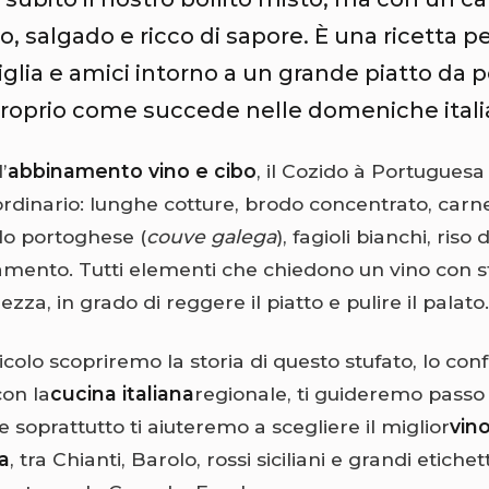
co, salgado e ricco di sapore. È una ricetta 
iglia e amici intorno a un grande piatto da 
roprio come succede nelle domeniche itali
’
abbinamento vino e cibo
, il Cozido à Portuguesa
ordinario: lunghe cotture, brodo concentrato, carn
o portoghese (
couve galega
), fagioli bianchi, riso d
nto. Tutti elementi che chiedono un vino con s
zza, in grado di reggere il piatto e pulire il palato.
icolo scopriremo la storia di questo stufato, lo c
on la
cucina italiana
regionale, ti guideremo passo
 e soprattutto ti aiuteremo a scegliere il miglior
vin
a
, tra Chianti, Barolo, rossi siciliani e grandi etich