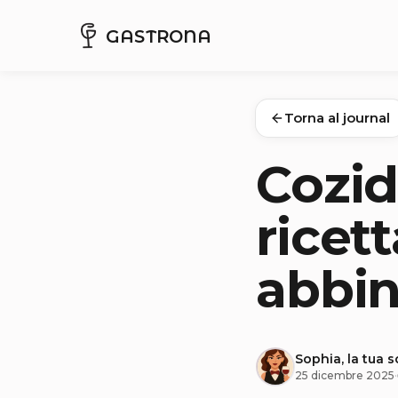
GASTRONA
Torna al journal
Cozid
ricett
abbi
Sophia, la tua 
25 dicembre 2025
·