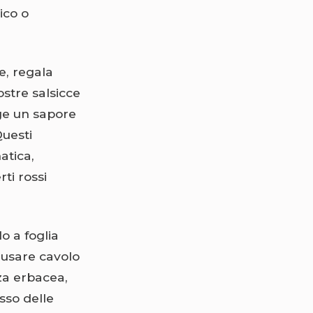
ico o
e, regala
stre salsicce
ge un sapore
Questi
atica,
ti rossi
o a foglia
o usare cavolo
zza erbacea,
sso delle