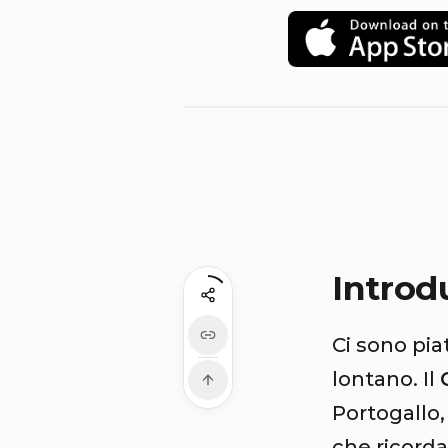
Introd
Ci sono pi
lontano. Il
Portogallo,
che ricorda