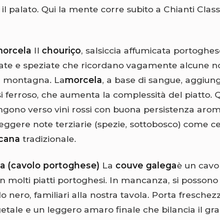
il palato. Qui la mente corre subito a Chianti Class
morcela
Il
chouriço
, salsiccia affumicata portoghes
ate e speziate che ricordano vagamente alcune no
i montagna. La
morcela
, a base di sangue, aggiun
i ferroso, che aumenta la complessità del piatto. 
ngono verso vini rossi con buona persistenza arom
ggere note terziarie (spezie, sottobosco) come cer
scana
tradizionale.
a (cavolo portoghese)
La
couve galega
è un cavol
 in molti piatti portoghesi. In mancanza, si posson
o nero, familiari alla nostra tavola. Porta fresche
tale e un leggero amaro finale che bilancia il gra