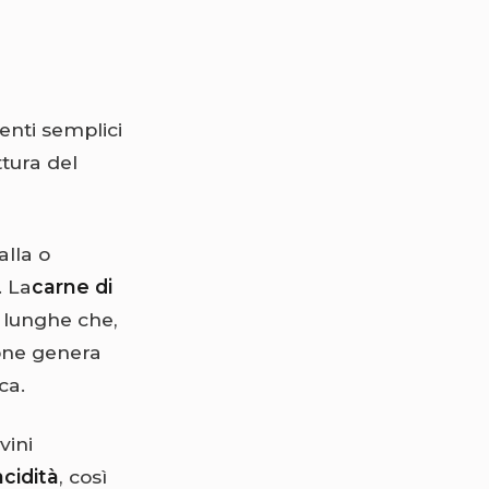
ienti semplici
tura del
alla o
. La
carne di
e lunghe che,
ione genera
ca.
vini
cidità
, così