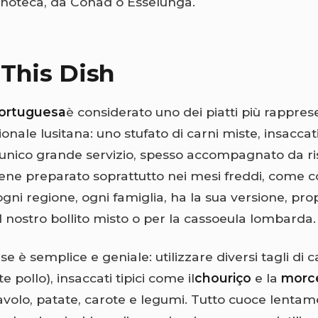
 enoteca, da Conad o Esselunga.
This Dish
Portuguesa
è considerato uno dei piatti più rapprese
ionale lusitana: uno stufato di carni miste, insaccat
n unico grande servizio, spesso accompagnato da ri
iene preparato soprattutto nei mesi freddi, come 
ogni regione, ogni famiglia, ha la sua versione, pr
l nostro bollito misto o per la cassoeula lombarda.
ase è semplice e geniale: utilizzare diversi tagli di 
e pollo), insaccati tipici come il
chouriço
e la
morc
avolo, patate, carote e legumi. Tutto cuoce lentam