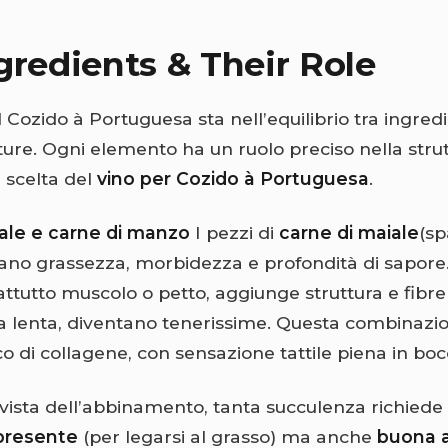
gredients & Their Role
l Cozido à Portuguesa sta nell’equilibrio tra ingred
ture. Ogni elemento ha un ruolo preciso nella strut
a scelta del
vino per Cozido à Portuguesa
.
ale e carne di manzo
I pezzi di
carne di maiale
(sp
tano grassezza, morbidezza e profondità di sapore
attutto muscolo o petto, aggiunge struttura e fibr
ra lenta, diventano tenerissime. Questa combinaz
o di collagene, con sensazione tattile piena in boc
vista dell’abbinamento, tanta succulenza richiede 
presente
(per legarsi al grasso) ma anche
buona a