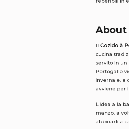
reperibili in
About 
Il
Cozido à 
cucina tradiz
servito in u
Portogallo v
invernale, e 
avviene per i
L’idea alla b
manzo, a volt
abbinarli a c