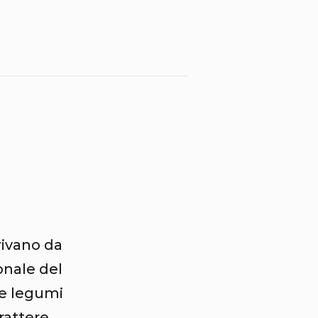
rivano da
onale del
 e legumi
rattere