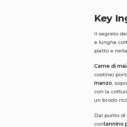
Key In
Il segreto de
e lunghe cot
piatto e nell
Carne di mai
costine) por
manzo
, sopr
con la cottu
un brodo ricc
Dal punto di 
con
tannino 