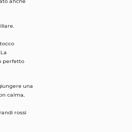
zzato anche
liare.
 tocco
 La
o perfetto
ggiungere una
con calma,
randi rossi