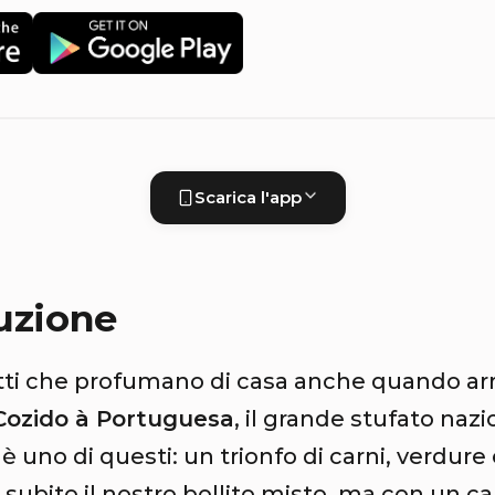
Scarica l'app
uzione
atti che profumano di casa anche quando ar
Cozido à Portuguesa
, il grande stufato nazi
 è uno di questi: un trionfo di carni, verdure
 subito il nostro bollito misto, ma con un ca