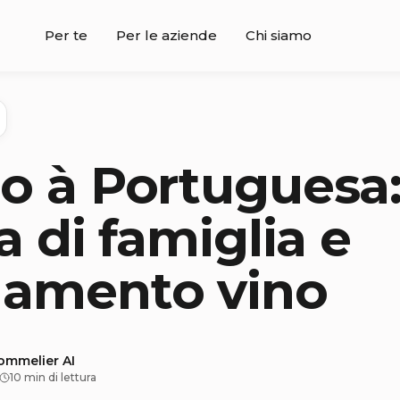
Per te
Per le aziende
Chi siamo
o à Portuguesa
a di famiglia e
namento vino
sommelier AI
10 min di lettura