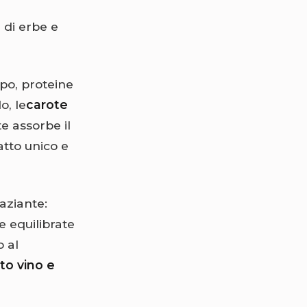
 di erbe e
po, proteine
o, le
carote
te assorbe il
tto unico e
aziante:
e equilibrate
o al
o vino e