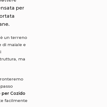
pensata per
portata
ane.
 è un terreno
e di maiale e
i
truttura, ma
onfronteremo
 passo
o per Cozido
ette facilmente