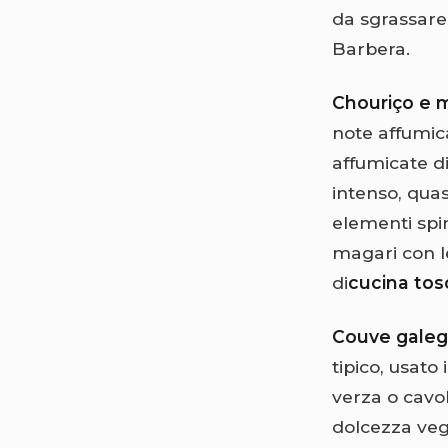
da sgrassare 
Barbera.
Chouriço e 
note affumic
affumicate d
intenso, quas
elementi spi
magari con le
di
cucina to
Couve galeg
tipico, usato
verza o cavol
dolcezza vege