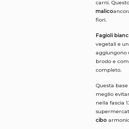
carni. Questo
malico
ancora
fiori.
Fagioli bianc
vegetali e un
aggiungono u
brodo e comp
completo.
Questa base d
meglio evitar
nella fascia 
supermercat
cibo
armonio