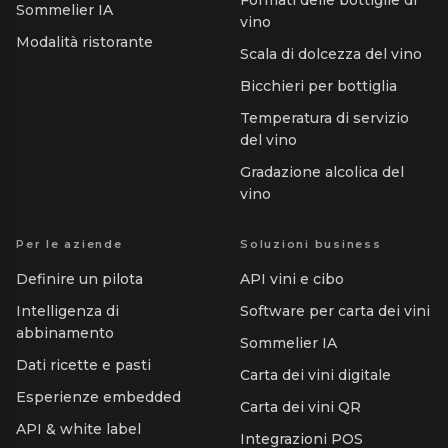
Formati delle bottiglie di
Sommelier IA
vino
Modalità ristorante
Scala di dolcezza del vino
Bicchieri per bottiglia
Temperatura di servizio
del vino
Gradazione alcolica del
vino
Per le aziende
Soluzioni business
Definire un pilota
API vini e cibo
Intelligenza di
Software per carta dei vini
abbinamento
Sommelier IA
Dati ricette e pasti
Carta dei vini digitale
Esperienze embedded
Carta dei vini QR
API & white label
Integrazioni POS