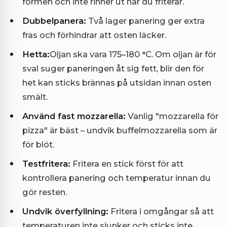
formen och inte rinner ut när du friterar.
Dubbelpanera:
Två lager panering ger extra
fras och förhindrar att osten läcker.
Hetta:
Oljan ska vara 175–180 °C. Om oljan är för
sval suger paneringen åt sig fett, blir den för
het kan sticks brännas på utsidan innan osten
smält.
Använd fast mozzarella:
Vanlig "mozzarella för
pizza" är bäst – undvik buffelmozzarella som är
för blöt.
Testfritera:
Fritera en stick först för att
kontrollera panering och temperatur innan du
gör resten.
Undvik överfyllning:
Fritera i omgångar så att
temperaturen inte sjunker och sticks inte