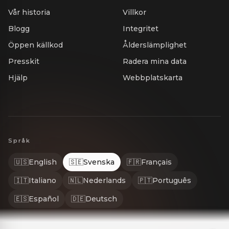
Vår historia
Villkor
Blogg
Integritet
Öppen källkod
Ålderslämplighet
Presskit
Radera mina data
Hjälp
Webbplatskarta
Språk
🇺🇸
English
🇸🇪
Svenska
🇫🇷
Français
🇮🇹
Italiano
🇳🇱
Nederlands
🇵🇹
Português
🇪🇸
Español
🇩🇪
Deutsch