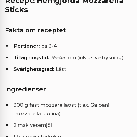
Recept: Hemgjorda Mozzarella
Sticks
Fakta om receptet
Portioner:
ca 3-4
Tillagningstid:
35–45 min (inklusive frysning)
Svårighetsgrad:
Lätt
Ingredienser
300 g fast mozzarellaost (t.ex. Galbani
mozzarella cucina)
2 msk vetemjöl
1 tsk majsstärkelse