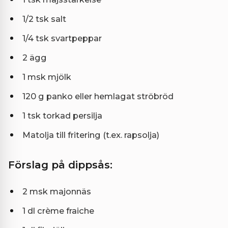
1/2 tsk salt
1/4 tsk svartpeppar
2 ägg
1 msk mjölk
120 g panko eller hemlagat ströbröd
1 tsk torkad persilja
Matolja till fritering (t.ex. rapsolja)
Förslag på dippsås:
2 msk majonnäs
1 dl crème fraiche