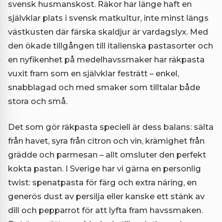
svensk husmanskost. Räkor har länge haft en
självklar plats i svensk matkultur, inte minst längs
västkusten där färska skaldjur är vardagslyx. Med
den ökade tillgången till italienska pastasorter och
en nyfikenhet på medelhavssmaker har räkpasta
vuxit fram som en självklar festrätt – enkel,
snabblagad och med smaker som tilltalar både
stora och små.
Det som gör räkpasta speciell är dess balans: sälta
från havet, syra från citron och vin, krämighet från
grädde och parmesan – allt omsluter den perfekt
kokta pastan. I Sverige har vi gärna en personlig
twist: spenatpasta för färg och extra näring, en
generös dust av persilja eller kanske ett stänk av
dill och pepparrot för att lyfta fram havssmaken.