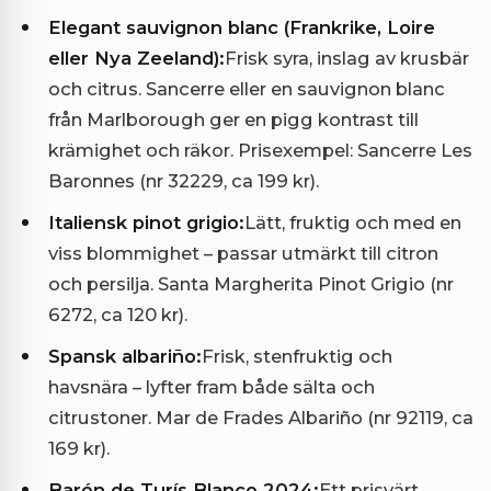
Elegant sauvignon blanc (Frankrike, Loire
eller Nya Zeeland):
Frisk syra, inslag av krusbär
och citrus. Sancerre eller en sauvignon blanc
från Marlborough ger en pigg kontrast till
krämighet och räkor. Prisexempel: Sancerre Les
Baronnes (nr 32229, ca 199 kr).
Italiensk pinot grigio:
Lätt, fruktig och med en
viss blommighet – passar utmärkt till citron
och persilja. Santa Margherita Pinot Grigio (nr
6272, ca 120 kr).
Spansk albariño:
Frisk, stenfruktig och
havsnära – lyfter fram både sälta och
citrustoner. Mar de Frades Albariño (nr 92119, ca
169 kr).
Barón de Turís Blanco 2024:
Ett prisvärt