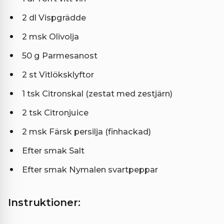
2 dl Vispgrädde
2 msk Olivolja
50 g Parmesanost
2 st Vitlöksklyftor
1 tsk Citronskal (zestat med zestjärn)
2 tsk Citronjuice
2 msk Färsk persilja (finhackad)
Efter smak Salt
Efter smak Nymalen svartpeppar
Instruktioner: