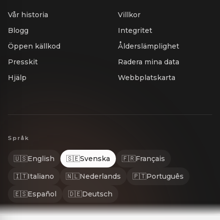
Vår historia
Villkor
Blogg
Integritet
Öppen källkod
Ålderslämplighet
Presskit
Radera mina data
Hjälp
Webbplatskarta
Språk
🇺🇸
English
🇸🇪
Svenska
🇫🇷
Français
🇮🇹
Italiano
🇳🇱
Nederlands
🇵🇹
Português
🇪🇸
Español
🇩🇪
Deutsch