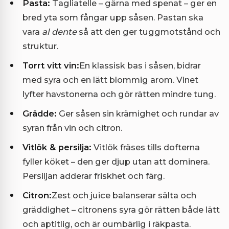
Pasta:
Tagliatelle – gärna med spenat – ger en
bred yta som fångar upp såsen. Pastan ska
vara
al dente
så att den ger tuggmotstånd och
struktur.
Torrt vitt vin:
En klassisk bas i såsen, bidrar
med syra och en lätt blommig arom. Vinet
lyfter havstonerna och gör rätten mindre tung.
Grädde:
Ger såsen sin krämighet och rundar av
syran från vin och citron.
Vitlök & persilja:
Vitlök fräses tills dofterna
fyller köket – den ger djup utan att dominera.
Persiljan adderar friskhet och färg.
Citron:
Zest och juice balanserar sälta och
gräddighet – citronens syra gör rätten både lätt
och aptitlig, och är oumbärlig i räkpasta.