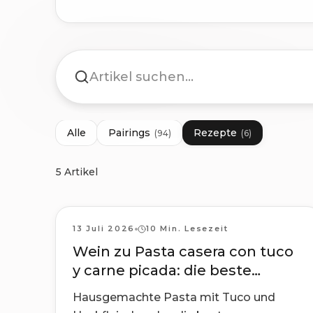
Alle
Pairings
Rezepte
(
94
)
(
6
)
5 Artikel
Rezepte
13 Juli 2026
10 Min. Lesezeit
Wein zu Pasta casera con tuco
y carne picada: die beste
Paarung
Hausgemachte Pasta mit Tuco und