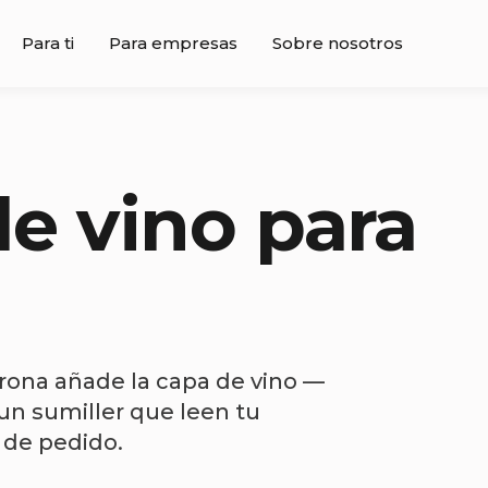
Para ti
Para empresas
Sobre nosotros
e vino para
trona añade la capa de vino —
un sumiller que leen tu
 de pedido.