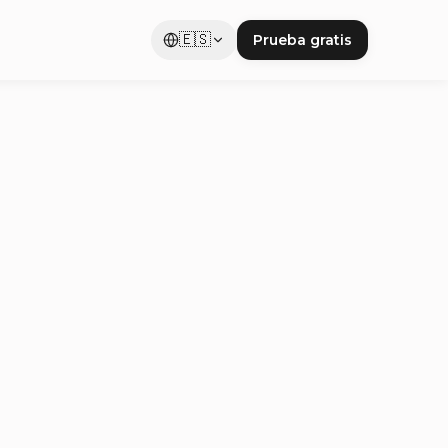
🇪🇸
Prueba gratis