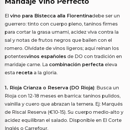
Maridaje Vino Perfecto
El
vino para Bistecca alla Fiorentina
debe ser un
guerrero: tinto con cuerpo pleno, taninos firmes
para cortar la grasa umami, acidez viva contra la
sal y notas de frutos negros que bailen con el
romero. Olvídate de vinos ligeros; aquí reinan los
potentes
vinos españoles
de DO con tradición en
maridaje carne. La
combinación perfecta
eleva
esta
receta
a la gloria.
1. Rioja Crianza o Reserva (DO Rioja)
: Busca un
Rioja con 12-18 meses en barrica: taninos pulidos,
vainilla y cuero que abrazan la ternera. Ej: Marqués
de Riscal Reserva (€10-15). Su cuerpo medio-alto y
acidez equilibran el salado. Disponible en El Corte
Inglés o Carrefour.