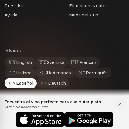
Press kit
Eliminar mis datos
Ayuda
Mapa del sitio
Idiomas
🇺🇸
English
🇸🇪
Svenska
🇫🇷
Français
🇮🇹
Italiano
🇳🇱
Nederlands
🇵🇹
Português
🇪🇸
Español
🇩🇪
Deutsch
Encuentra el vino perfecto para cualquier plato
Gratis. No necesitas cuenta.
© 2026 Gastrona. Todos los derechos reservados. GASTRONA® es una m