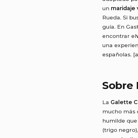
un
maridaje 
Rueda. Si bu
guía. En Gas
encontrar el
una experie
españolas.
[
Sobre 
La
Galette 
mucho más qu
humilde que
(trigo negro)