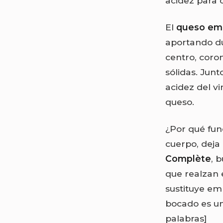
acidez para 
El
queso em
aportando dul
centro, coro
sólidas. Junt
acidez del vi
queso.
¿Por qué fun
cuerpo, deja 
Complète
, 
que realzan 
sustituye e
bocado es una
palabras]