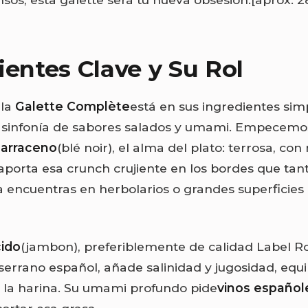
ientes Clave y Su Rol
 la
Galette Complète
está en sus ingredientes sim
 sinfonía de sabores salados y umami. Empecemo
sarraceno
(blé noir), el alma del plato: terrosa, co
, aporta esa crunch crujiente en los bordes que ta
a encuentras en herbolarios o grandes superficie
ido
(jambon), preferiblemente de calidad Label R
errano español, añade salinidad y jugosidad, equi
e la harina. Su umami profundo pide
vinos español