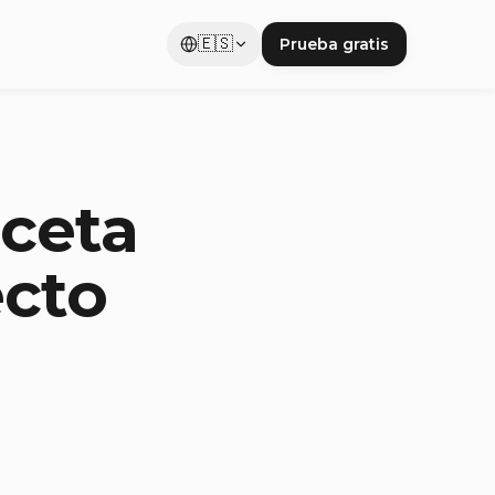
🇪🇸
Prueba gratis
eceta
ecto