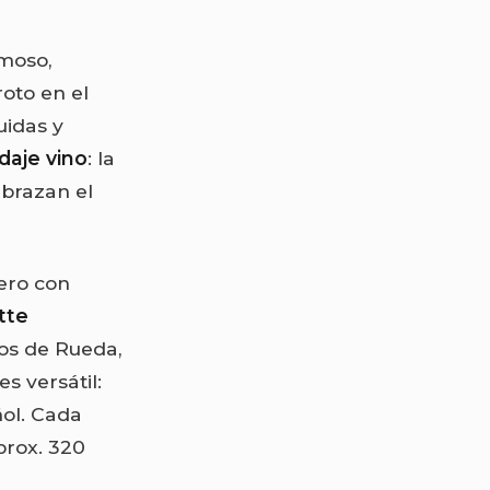
emoso,
 roto en el
uidas y
daje vino
: la
abrazan el
ero con
tte
los de Rueda,
es versátil:
ol. Cada
prox. 320