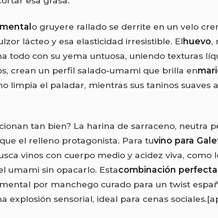
cortar esa grasa.
mental
o gruyere rallado se derrite en un velo cr
zor lácteo y esa elasticidad irresistible. El
huevo
,
na todo con su yema untuosa, uniendo texturas líq
os, crean un perfil salado-umami que brilla en
mari
no limpia el paladar, mientras sus taninos suaves 
cionan tan bien? La harina de sarraceno, neutra p
que el relleno protagonista. Para tu
vino para Gale
busca vinos con cuerpo medio y acidez viva, como 
el umami sin opacarlo. Esta
combinación perfecta
mmental por manchego curado para un twist españ
 explosión sensorial, ideal para cenas sociales.
[a