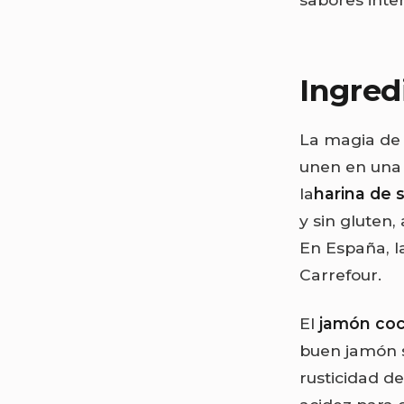
Ingred
La magia de
unen en una
la
harina de 
y sin gluten
En España, l
Carrefour.
El
jamón coc
buen jamón s
rusticidad d