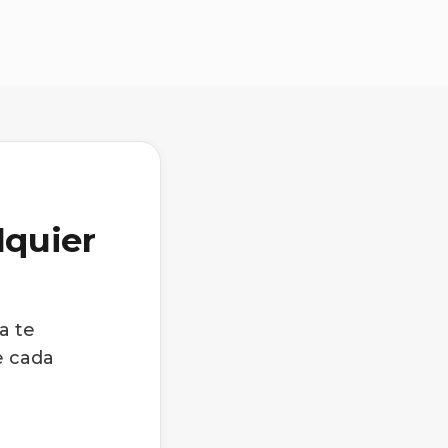
lquier
a te
e cada