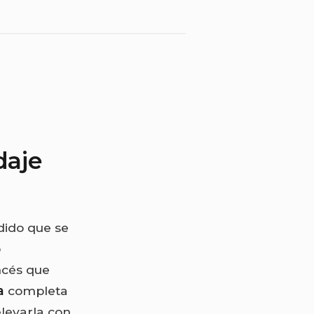
daje
dido que se
o
ncés que
a
completa
levarla con