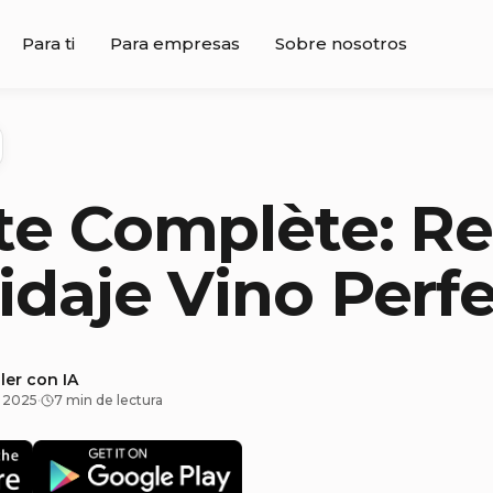
Para ti
Para empresas
Sobre nosotros
te Complète: R
idaje Vino Perf
ler con IA
e 2025
·
7 min de lectura