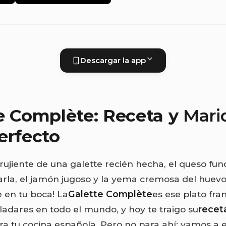
Descargar la app
e Complète: Receta y
Mari
erfecto
crujiente de una galette recién hecha, el queso fun
rtarla, el jamón jugoso y la yema cremosa del huev
en tu boca! La
Galette Complète
es ese plato fra
ladares en todo el mundo, y hoy te traigo su
recet
a tu cocina española. Pero no para ahí: vamos a e