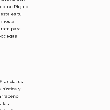
como Rioja o
esta es tu
amos a
árate para
 bodegas
Francia, es
rústica y
arraceno
y las