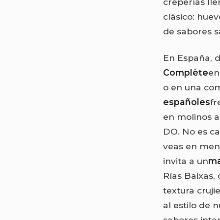
creperías ll
clásico: hue
de sabores s
En España, d
Complète
en
o en una com
españoles
fr
en molinos a
DO. No es ca
veas en menú
invita a un
ma
Rías Baixas,
textura cruji
al estilo de 
sabores inten