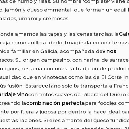
enas de humo y risas. Su nombre 'complète' viene d
vo, jamón y queso emmental, que forman un equili
alados, umami y cremosos.
onde amamos las tapas y las cenas tardías, la
Gal
caja como anillo al dedo. Imagínala en una terra
ida familiar en Galicia, acompañada de
vinos
escos. Su origen campesino, con harina de sarrac
ntiguos, resuena con nuestra tradición de producto
sualidad que en vinotecas como las de El Corte In
s fusión. Esta
receta
no solo te transporta a Franc
ridaje vino
con tintos suaves de Ribera del Duero 
 creando la
combinación perfecta
para foodies com
ente por fuera y jugosa por dentro la hace ideal pa
nuestras raciones. Si eres amante del queso fundido
sos, esta galette será tu nueva obsesión.
[aprox. 2