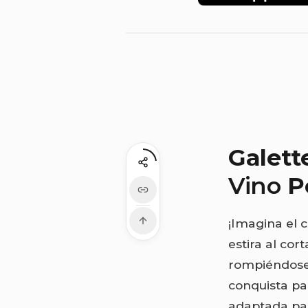
Galett
Vino
P
¡Imagina el 
estira al co
rompiéndose 
conquista pa
adaptada par