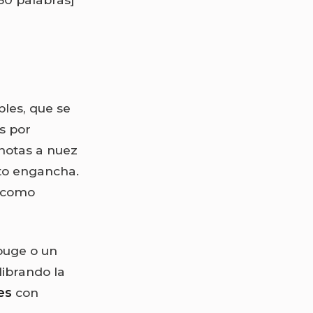
ples, que se
s por
n notas a nuez
nto engancha.
s como
ouge o un
librando la
es
con