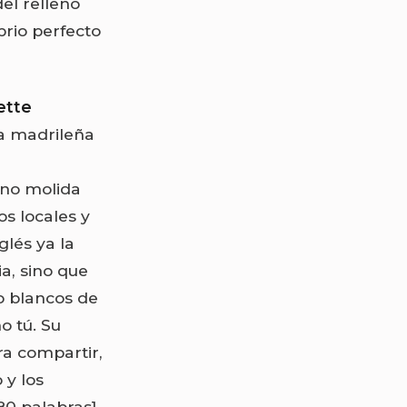
el relleno
brio perfecto
ette
za madrileña
eno molida
s locales y
glés ya la
ia, sino que
o blancos de
o tú. Su
ra compartir,
 y los
80 palabras]