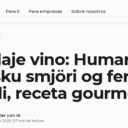
Para ti
Para empresas
Sobre nosotros
aje vino: Huma
sku smjöri og fe
i, receta gourm
ler con IA
e 2025
·
7 min de lectura