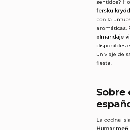
sentidos? Ho
fersku krydd
con la untuos
aromáticas. 
el
maridaje v
disponibles e
un viaje de 
fiesta.
Sobre 
españ
La cocina is
Humar með ís