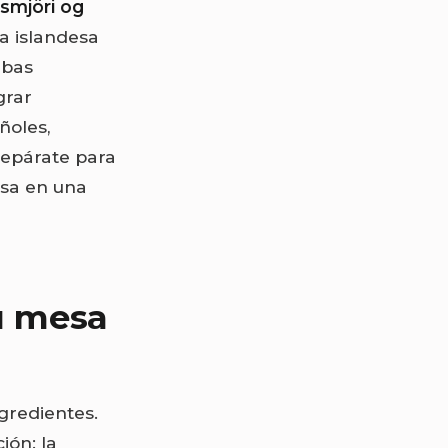
smjöri og
a islandesa
rbas
grar
ñoles,
Prepárate para
esa en una
tu mesa
gredientes.
ión: la