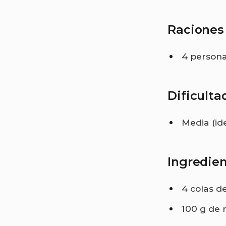
Raciones
4 person
Dificulta
Media (id
Ingredie
4 colas d
100 g de 