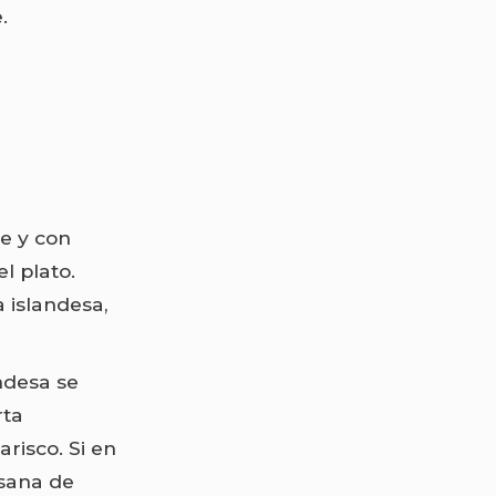
.
:
ce y con
l plato.
 islandesa,
ndesa se
rta
risco. Si en
esana de