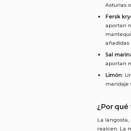
Asturias 
Fersk kry
aportan n
mantequil
añadidas a
Sal marin
aportan m
Limón
: U
maridaje 
¿Por qué 
La langosta, 
realcen. La 