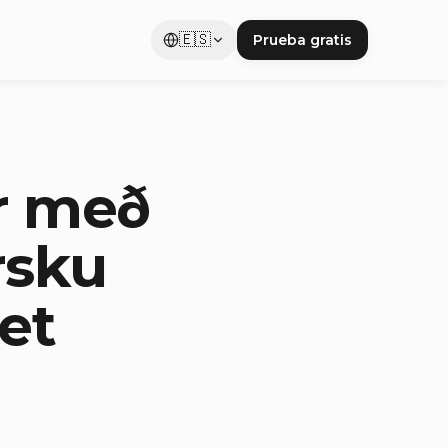
🇪🇸
Prueba gratis
r með
rsku
et