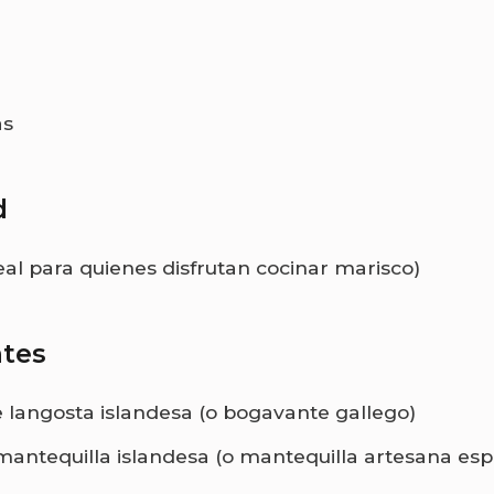
as
d
eal para quienes disfrutan cocinar marisco)
ntes
e langosta islandesa (o bogavante gallego)
mantequilla islandesa (o mantequilla artesana esp