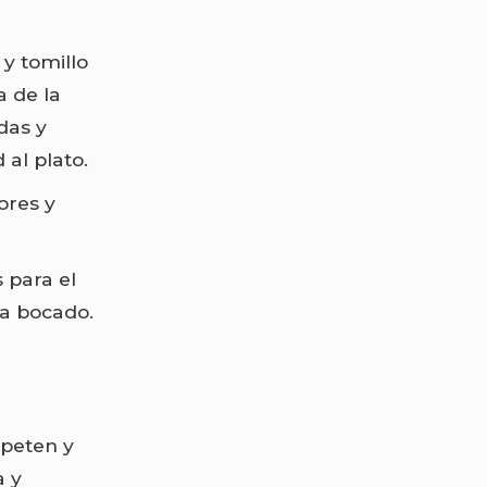
 y tomillo
a de la
das y
 al plato.
ores y
s para el
da bocado.
speten y
a y