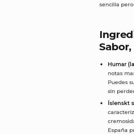
sencilla pero
Ingred
Sabor,
Humar (la
notas mar
Puedes su
sin perder
Íslenskt 
caracteri
cremosida
España pr