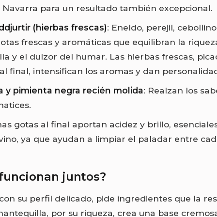
o Navarra para un resultado también excepcional.
ddjurtir (hierbas frescas)
: Eneldo, perejil, cebollino
otas frescas y aromáticas que equilibran la riquez
la y el dulzor del humar. Las hierbas frescas, pica
l final, intensifican los aromas y dan personalidad
a y pimienta negra recién molida
: Realzan los sab
atices.
nas gotas al final aportan acidez y brillo, esenciale
vino, ya que ayudan a limpiar el paladar entre ca
funcionan juntos?
con su perfil delicado, pide ingredientes que la re
mantequilla, por su riqueza, crea una base cremos