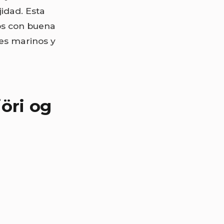
idad. Esta
os con buena
ces marinos y
öri og