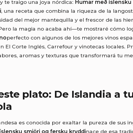
y te traigo una joya nórdica:
Humar með íslensku 
i
, una receta que combina la riqueza de la langost
idad del mejor mantequilla y el frescor de las hie
Pero la magia no acaba ahí—te mostraré cómo lo
ino
perfecto con algunos de los mejores vinos espa
n El Corte Inglés, Carrefour y vinotecas locales. 
sabores, aromas y texturas que transformará tu m
este plato: De Islandia a 
ola
landesa es conocida por exaltar la pureza de sus in
lensku smjöri og fersku kryddi
nace de esa tradic