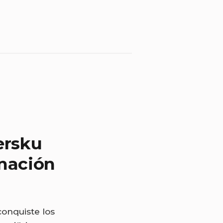
ersku
nación
conquiste los