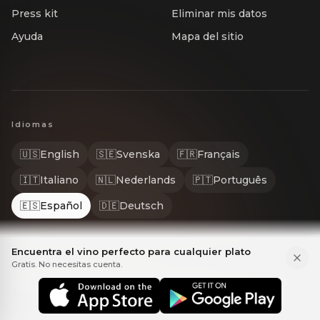
Press kit
Eliminar mis datos
Ayuda
Mapa del sitio
Idiomas
🇺🇸
English
🇸🇪
Svenska
🇫🇷
Français
🇮🇹
Italiano
🇳🇱
Nederlands
🇵🇹
Português
🇪🇸
Español
🇩🇪
Deutsch
Encuentra el vino perfecto para cualquier plato
Gratis. No necesitas cuenta.
© 2026 Gastrona. Todos los derechos reservados. GASTRONA® es una m