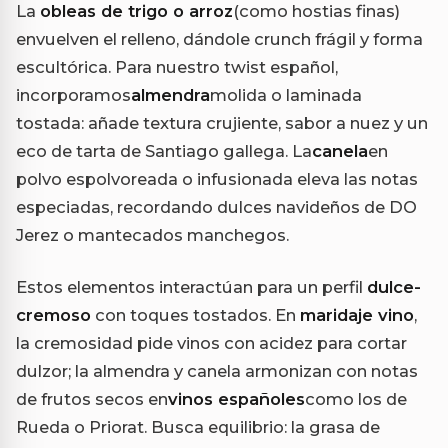
La
obleas de trigo o arroz
(como hostias finas)
envuelven el relleno, dándole crunch frágil y forma
escultórica. Para nuestro twist español,
incorporamos
almendra
molida o laminada
tostada: añade textura crujiente, sabor a nuez y un
eco de tarta de Santiago gallega. La
canela
en
polvo espolvoreada o infusionada eleva las notas
especiadas, recordando dulces navideños de DO
Jerez o mantecados manchegos.
Estos elementos interactúan para un perfil
dulce-
cremoso
con toques tostados. En
maridaje vino
,
la cremosidad pide vinos con acidez para cortar
dulzor; la almendra y canela armonizan con notas
de frutos secos en
vinos españoles
como los de
Rueda o Priorat. Busca equilibrio: la grasa de