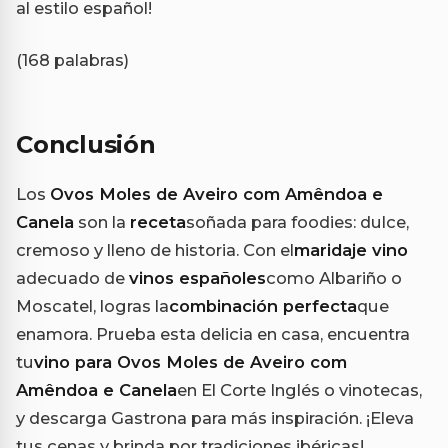
al estilo español!
(168 palabras)
Conclusión
Los
Ovos Moles de Aveiro com Amêndoa e
Canela
son la
receta
soñada para foodies: dulce,
cremoso y lleno de historia. Con el
maridaje vino
adecuado de
vinos españoles
como Albariño o
Moscatel, logras la
combinación perfecta
que
enamora. Prueba esta delicia en casa, encuentra
tu
vino para Ovos Moles de Aveiro com
Amêndoa e Canela
en El Corte Inglés o vinotecas,
y descarga Gastrona para más inspiración. ¡Eleva
tus cenas y brinda por tradiciones ibéricas!