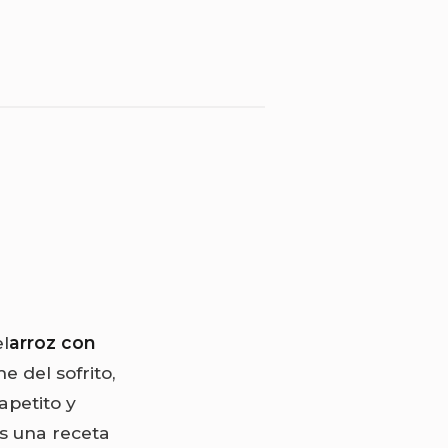
l
arroz con
e del sofrito,
apetito y
s una receta