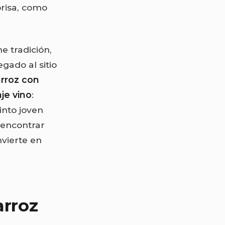
prisa, como
e tradición,
gado al sitio
arroz con
je vino
:
into joven
 encontrar
vierte en
arroz