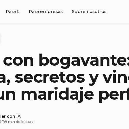
Para ti
Para empresas
Sobre nosotros
 con bogavante
a, secretos y vi
un maridaje per
ler con IA
6
·
9 min de lectura