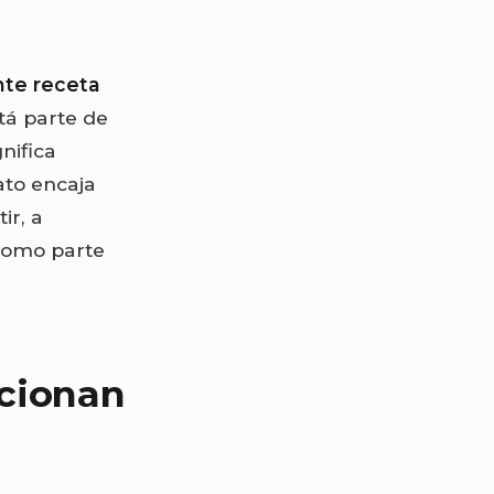
nte receta
tá parte de
nifica
ato encaja
ir, a
 como parte
ncionan