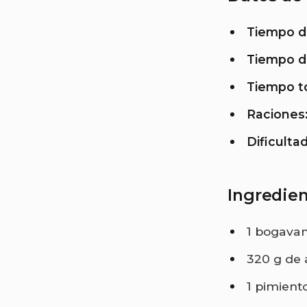
Tiempo d
Tiempo d
Tiempo to
Raciones
Dificultad
Ingredie
1 bogava
320 g de
1 pimiento