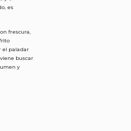
o, es
on frescura,
rito
 el paladar
nviene buscar
olumen y