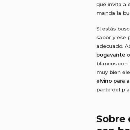
que invita a 
manda la bu
Si estás bu
sabor y ese p
adecuado. Ad
bogavante
o
blancos con 
muy bien ele
el
vino para 
parte del pla
Sobre 