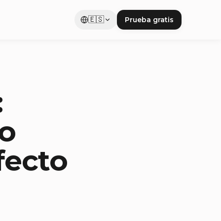
🇪🇸
Prueba gratis
:
no
fecto