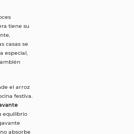
oces
ra tiene su
nte,
as casas se
a especial,
 también
de el arroz
cina festiva.
avante
 equilibrio
ogavante
rano absorbe