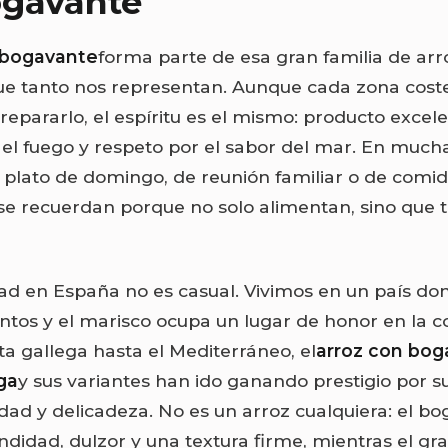
ogavante
 bogavante
forma parte de esa gran familia de arr
e tanto nos representan. Aunque cada zona coste
epararlo, el espíritu es el mismo: producto excele
 el fuego y respeto por el sabor del mar. En much
 plato de domingo, de reunión familiar o de comid
se recuerdan porque no solo alimentan, sino que
ad en España no es casual. Vivimos en un país don
ntos y el marisco ocupa un lugar de honor en la co
ta gallega hasta el Mediterráneo, el
arroz con bog
ga
y sus variantes han ido ganando prestigio por su
idad y delicadeza. No es un arroz cualquiera: el b
ndidad, dulzor y una textura firme, mientras el g