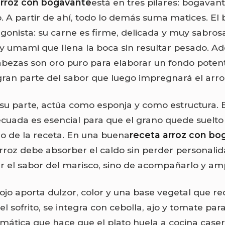
arroz con bogavante
está en tres pilares: bogavant
o. A partir de ahí, todo lo demás suma matices. El
agonista: su carne es firme, delicada y muy sabros
 y umami que llena la boca sin resultar pesado. A
abezas son oro puro para elaborar un fondo poten
ran parte del sabor que luego impregnará el arro
r su parte, actúa como esponja y como estructura. 
cuada es esencial para que el grano quede suelto
lo de la receta. En una buena
receta arroz con bo
 arroz debe absorber el caldo sin perder personalid
r el sabor del marisco, sino de acompañarlo y ampl
rojo aporta dulzor, color y una base vegetal que r
el sofrito, se integra con cebolla, ajo y tomate par
mática que hace que el plato huela a cocina caser