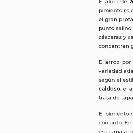
El alma del
pimiento roj
el gran prot
punto salino
cáscaras y c
concentran g
El arroz, po
variedad ade
según el esti
caldoso
, el
trata de tapa
El pimiento 
conjunto. En 
esa capa aro