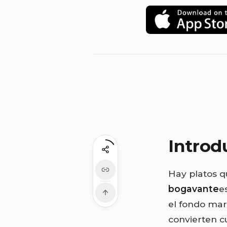
Introd
Hay platos q
bogavante
e
el fondo mar
convierten c