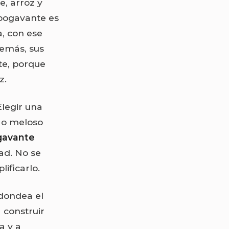
e, arroz y
 bogavante es
a, con ese
demás, sus
te, porque
z.
Elegir una
 o meloso
gavante
ad. No se
ificarlo.
edondea el
a construir
a y a