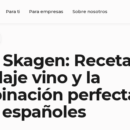
Para ti
Para empresas
Sobre nosotros
 Skagen: Receta
aje vino y la
nación perfect
 españoles