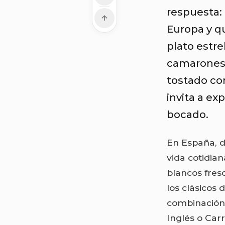
respuesta:
Europa y q
plato estre
camarones 
tostado con
invita a ex
bocado.
En España, d
vida cotidian
blancos fres
los clásicos 
combinación 
Inglés o Carr