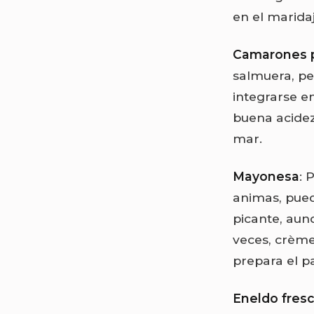
en el maridaj
Camarones 
salmuera, pe
integrarse e
buena acidez 
mar.
Mayonesa
: 
animas, pued
picante, aunq
veces, crème
prepara el pa
Eneldo fres