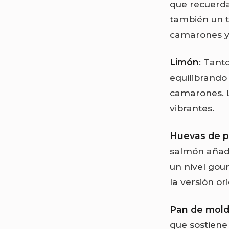
que recuerda
también un t
camarones y 
Limón
: Tant
equilibrando
camarones. L
vibrantes.
Huevas de 
salmón añade
un nivel gou
la versión or
Pan de mold
que sostiene