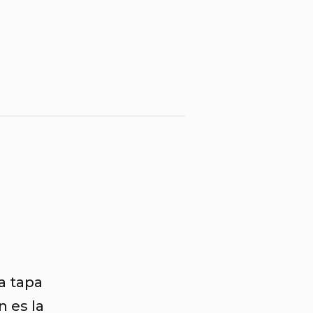
a tapa
n es la