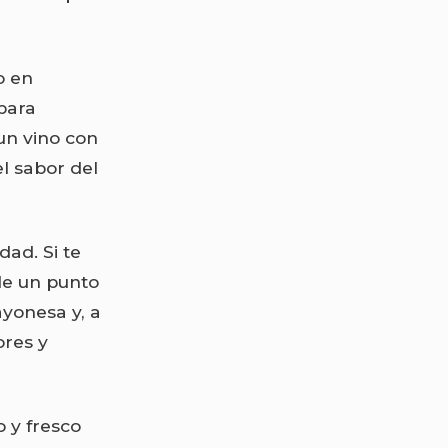
o en
para
un vino con
el sabor del
ad. Si te
le un punto
ayonesa y, a
ores y
o y fresco