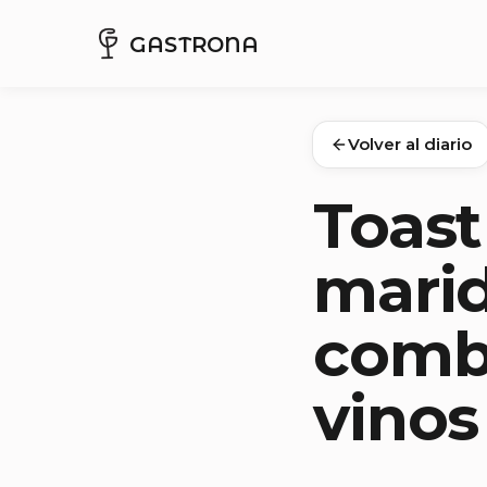
GASTRONA
Volver al diario
Toast
marid
combi
vinos