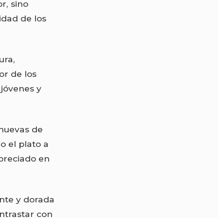
r, sino
idad de los
ura,
or de los
 jóvenes y
s huevas de
 el plato a
apreciado en
ente y dorada
ntrastar con