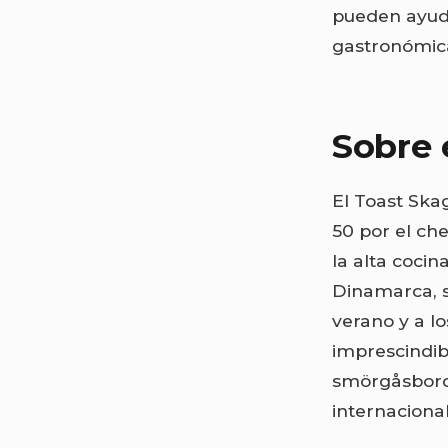
pueden ayuda
gastronómica
Sobre 
El Toast Ska
50 por el ch
la alta coci
Dinamarca, s
verano y a l
imprescindib
smörgåsbord,
internacional