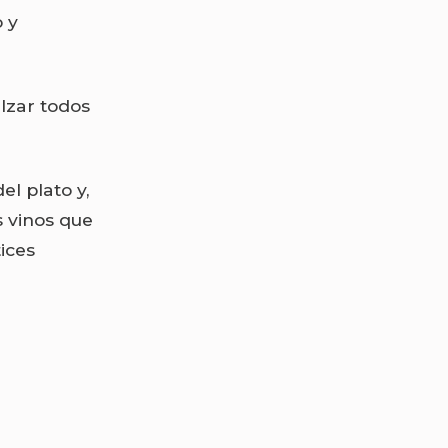
o y
alzar todos
el plato y,
s vinos que
tices