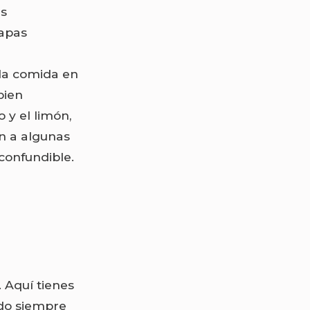
es
tapas
 la comida en
bien
 y el limón,
an a algunas
confundible.
. Aquí tienes
ndo siempre