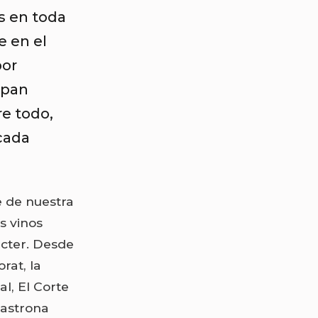
s en toda
e en el
por
 pan
re todo,
 cada
e de nuestra
s vinos
ácter. Desde
rat, la
l, El Corte
Gastrona