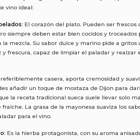
e vino ideal:
pelados
: El corazón del plato. Pueden ser frescos 
ro siempre deben estar bien cocidos y troceados 
n la mezcla. Su sabor dulce y marino pide a gritos 
y frescura, capaz de limpiar el paladar y realzar 
Preferiblemente casera, aporta cremosidad y suavid
es añadir un toque de mostaza de Dijon para dar
ue la receta tradicional sueca suele llevar solo m
 fraîche. La grasa de la mayonesa suaviza los sab
ladar para el vino.
co
: Es la hierba protagonista, con su aroma anisad