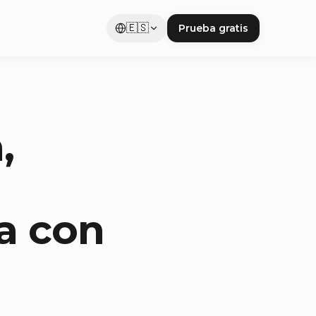
🇪🇸
Prueba gratis
,
a con