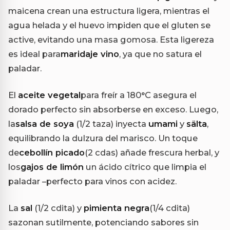
maicena crean una estructura ligera, mientras el
agua helada y el huevo impiden que el gluten se
active, evitando una masa gomosa. Esta ligereza
es ideal para
maridaje vino
, ya que no satura el
paladar.
El
aceite vegetal
para freír a 180°C asegura el
dorado perfecto sin absorberse en exceso. Luego,
la
salsa de soya
(1/2 taza) inyecta
umami
y
sälta
,
equilibrando la dulzura del marisco. Un toque
de
cebollín picado
(2 cdas) añade frescura herbal, y
los
gajos de limón
un ácido cítrico que limpia el
paladar –perfecto para vinos con acidez.
La
sal
(1/2 cdita) y
pimienta negra
(1/4 cdita)
sazonan sutilmente, potenciando sabores sin