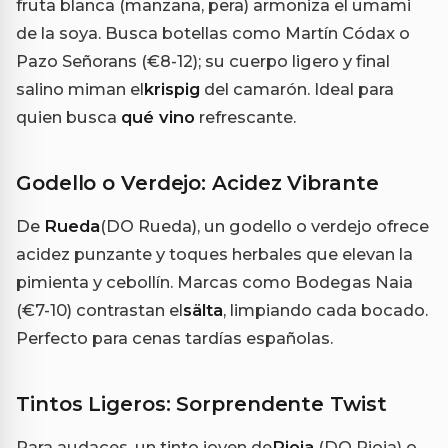
fruta blanca (manzana, pera) armoniza el umami
de la soya. Busca botellas como Martín Códax o
Pazo Señorans (€8-12); su cuerpo ligero y final
salino miman el
krispig
del camarón. Ideal para
quien busca
qué vino
refrescante.
Godello o Verdejo: Acidez Vibrante
De
Rueda
(DO Rueda), un godello o verdejo ofrece
acidez punzante y toques herbales que elevan la
pimienta y cebollín. Marcas como Bodegas Naia
(€7-10) contrastan el
sälta
, limpiando cada bocado.
Perfecto para cenas tardías españolas.
Tintos Ligeros: Sorprendente Twist
Para audaces, un tinto joven de
Rioja
(DO Rioja) o