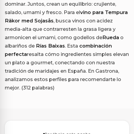
dominar. Juntos, crean un equilibrio: crujiente,
salado, umami y fresco. Para el
vino para Tempura
Räkor med Sojasås
, busca vinos con acidez
media-alta que contrarresten la grasa ligera y
armonicen el umami, como godellos de
Rueda
o
albariños de
Rías Baixas
. Esta
combinación
perfecta
resalta cómo ingredientes simples elevan
un plato a gourmet, conectando con nuestra
tradición de maridajes en España. En Gastrona,
analizamos estos perfiles para recomendarte lo
mejor. (312 palabras)
Pruébalo esta noche