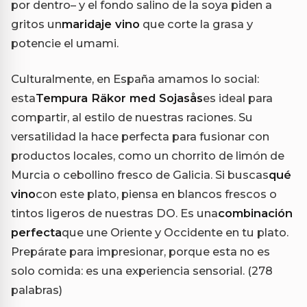
por dentro– y el fondo salino de la soya piden a
gritos un
maridaje vino
que corte la grasa y
potencie el umami.
Culturalmente, en España amamos lo social:
esta
Tempura Räkor med Sojasås
es ideal para
compartir, al estilo de nuestras raciones. Su
versatilidad la hace perfecta para fusionar con
productos locales, como un chorrito de limón de
Murcia o cebollino fresco de Galicia. Si buscas
qué
vino
con este plato, piensa en blancos frescos o
tintos ligeros de nuestras DO. Es una
combinación
perfecta
que une Oriente y Occidente en tu plato.
Prepárate para impresionar, porque esta no es
solo comida: es una experiencia sensorial. (278
palabras)