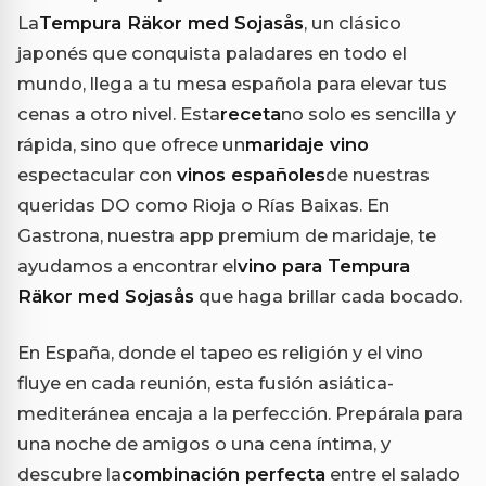
La
Tempura Räkor med Sojasås
, un clásico
japonés que conquista paladares en todo el
mundo, llega a tu mesa española para elevar tus
cenas a otro nivel. Esta
receta
no solo es sencilla y
rápida, sino que ofrece un
maridaje vino
espectacular con
vinos españoles
de nuestras
queridas DO como Rioja o Rías Baixas. En
Gastrona, nuestra app premium de maridaje, te
ayudamos a encontrar el
vino para Tempura
Räkor med Sojasås
que haga brillar cada bocado.
En España, donde el tapeo es religión y el vino
fluye en cada reunión, esta fusión asiática-
mediteránea encaja a la perfección. Prepárala para
una noche de amigos o una cena íntima, y
descubre la
combinación perfecta
entre el salado