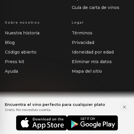
Guía de carta de vinos
Sobre nosotros
Legal
Nuestra historia
Términos
Blog
Privacidad
Código abierto
Idoneidad por edad
Press kit
Eliminar mis datos
Ayuda
Mapa del sitio
Encuentra el vino perfecto para cualquier plato
Idiomas
Gratis. No necesitas cuenta.
🇺🇸
English
🇸🇪
Svenska
🇫🇷
Français
🇮🇹
Italiano
🇳🇱
Nederlands
🇵🇹
Português