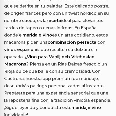
que se derrite en tu paladar. Este delicado postre,
de origen francés pero con un twist nórdico en su
nombre sueco, es la
receta
ideal para elevar tus
tardes de tapeo o cenas íntimas. En España,
donde el
maridaje vino
es un arte cotidiano, estos
macarons piden una
combinación perfecta
con
vinos españoles
que resalten su dulzura sin
opacarla. ¿
Vino para Vanilj och Vitchoklad
Macarons
? Piensa en un Rías Baixas fresco o un
Rioja dulce que baile con su cremosidad. Con
Gastrona, nuestra app premium de maridaje,
descubrirás pairings personalizados al instante.
Prepárate para una experiencia sensorial que une
la repostería fina con la tradición vinícola española.
¡Sigue leyendo y conquista este
maridaje vino
inolvidable!