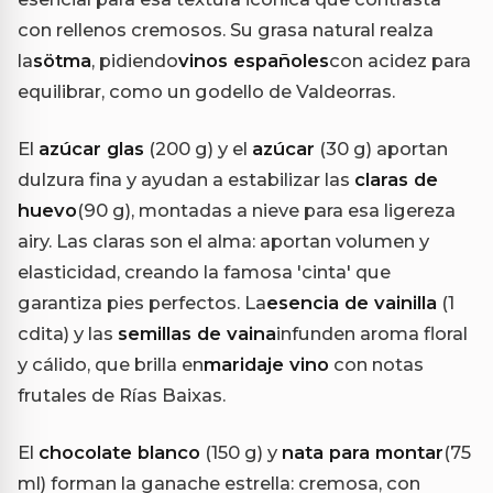
con rellenos cremosos. Su grasa natural realza
la
sötma
, pidiendo
vinos españoles
con acidez para
equilibrar, como un godello de Valdeorras.
El
azúcar glas
(200 g) y el
azúcar
(30 g) aportan
dulzura fina y ayudan a estabilizar las
claras de
huevo
(90 g), montadas a nieve para esa ligereza
airy. Las claras son el alma: aportan volumen y
elasticidad, creando la famosa 'cinta' que
garantiza pies perfectos. La
esencia de vainilla
(1
cdita) y las
semillas de vaina
infunden aroma floral
y cálido, que brilla en
maridaje vino
con notas
frutales de Rías Baixas.
El
chocolate blanco
(150 g) y
nata para montar
(75
ml) forman la ganache estrella: cremosa, con