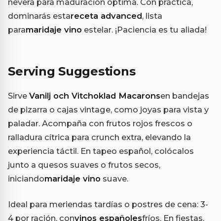
nevera para maduración óptima. Con práctica,
dominarás esta
receta advanced
, lista
para
maridaje vino
estelar. ¡Paciencia es tu aliada!
Serving Suggestions
Sirve
Vanilj och Vitchoklad Macarons
en bandejas
de pizarra o cajas vintage, como joyas para vista y
paladar. Acompaña con frutos rojos frescos o
ralladura cítrica para crunch extra, elevando la
experiencia táctil. En tapeo español, colócalos
junto a quesos suaves o frutos secos,
iniciando
maridaje vino
suave.
Ideal para meriendas tardías o postres de cena: 3-
4 por ración, con
vinos españoles
fríos. En fiestas,