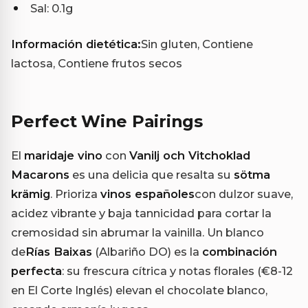
Sal: 0.1g
Información dietética:
Sin gluten, Contiene
lactosa, Contiene frutos secos
Perfect Wine Pairings
El
maridaje vino
con
Vanilj och Vitchoklad
Macarons
es una delicia que resalta su
sötma
krämig
. Prioriza
vinos españoles
con dulzor suave,
acidez vibrante y baja tannicidad para cortar la
cremosidad sin abrumar la vainilla. Un blanco
de
Rías Baixas
(Albariño DO) es la
combinación
perfecta
: su frescura cítrica y notas florales (€8-12
en El Corte Inglés) elevan el chocolate blanco,