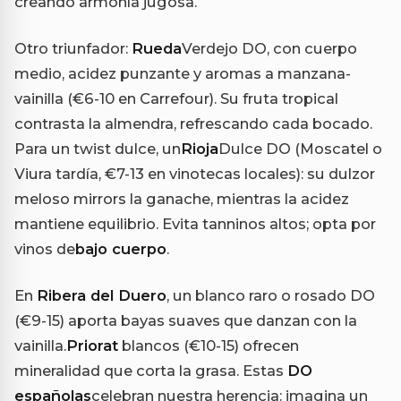
creando armonía jugosa.
Otro triunfador:
Rueda
Verdejo DO, con cuerpo
medio, acidez punzante y aromas a manzana-
vainilla (€6-10 en Carrefour). Su fruta tropical
contrasta la almendra, refrescando cada bocado.
Para un twist dulce, un
Rioja
Dulce DO (Moscatel o
Viura tardía, €7-13 en vinotecas locales): su dulzor
meloso mirrors la ganache, mientras la acidez
mantiene equilibrio. Evita tanninos altos; opta por
vinos de
bajo cuerpo
.
En
Ribera del Duero
, un blanco raro o rosado DO
(€9-15) aporta bayas suaves que danzan con la
vainilla.
Priorat
blancos (€10-15) ofrecen
mineralidad que corta la grasa. Estas
DO
españolas
celebran nuestra herencia: imagina un