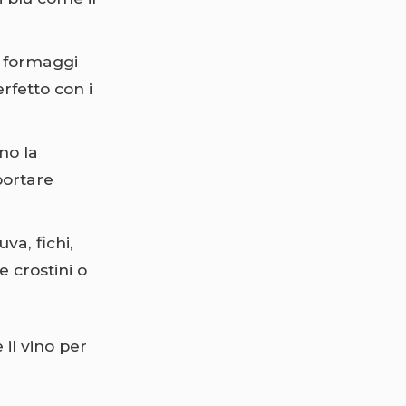
ei formaggi
rfetto con i
no la
portare
uva, fichi,
 crostini o
il vino per