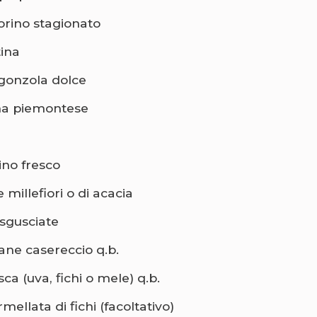
orino stagionato
tina
gonzola dolce
ma piemontese
ino fresco
 millefiori o di acacia
 sgusciate
pane casereccio q.b.
sca (uva, fichi o mele) q.b.
mellata di fichi (facoltativo)