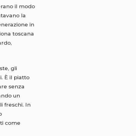
 erano il modo
ntavano la
enerazione in
hiona toscana
ardo,
te, gli
 È il piatto
rare senza
eando un
 freschi. In
o
ati come