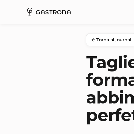
GASTRONA
Torna al journal
Tagli
forma
abbi
perfe