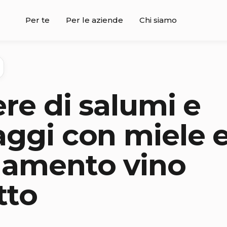
Per te
Per le aziende
Chi siamo
ere di salumi e
ggi con miele e
namento vino
tto