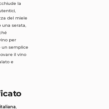
cchiude la
tentici,
zza del miele
e una serata,
rché
vino per
e un semplice
ovare il vino
alato e
ficato
italiana
,