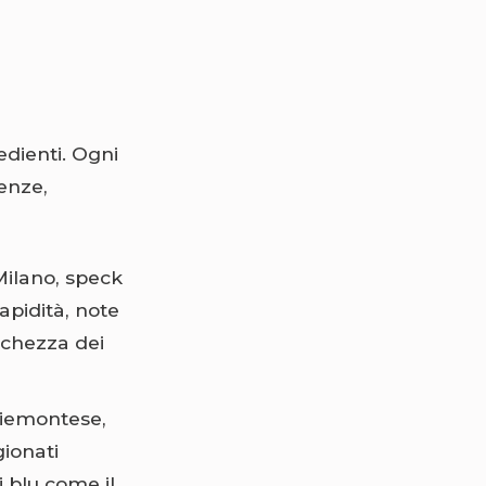
edienti. Ogni
enze,
Milano, speck
apidità, note
schezza dei
piemontese,
gionati
i blu come il