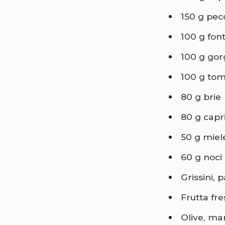
150 g pec
100 g fon
100 g gor
100 g to
80 g brie
80 g capr
50 g miele
60 g noci
Grissini, 
Frutta fre
Olive, mar