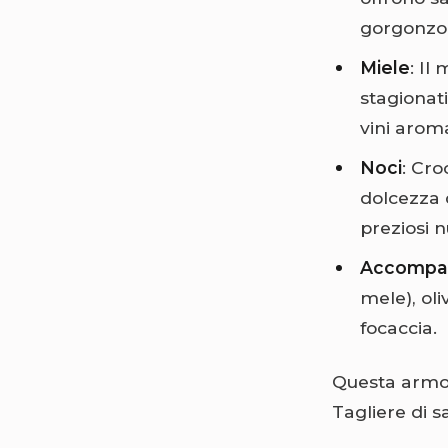
gorgonzol
Miele
: Il
stagionat
vini aroma
Noci
: Cro
dolcezza 
preziosi n
Accompa
mele), oli
focaccia.
Questa armoni
Tagliere di s