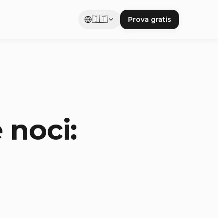
🇮🇹
Prova gratis
 noci: