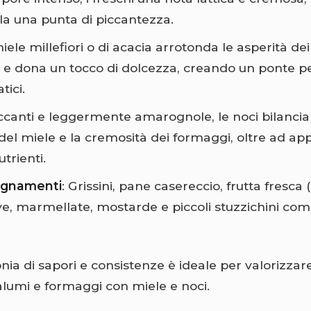
a una punta di piccantezza.
 miele millefiori o di acacia arrotonda le asperità d
i e dona un tocco di dolcezza, creando un ponte pe
tici.
ccanti e leggermente amarognole, le noci bilancia
del miele e la cremosità dei formaggi, oltre ad ap
utrienti.
gnamenti
: Grissini, pane casereccio, frutta fresca (
ve, marmellate, mostarde e piccoli stuzzichini come
a di sapori e consistenze è ideale per valorizzare 
alumi e formaggi con miele e noci.