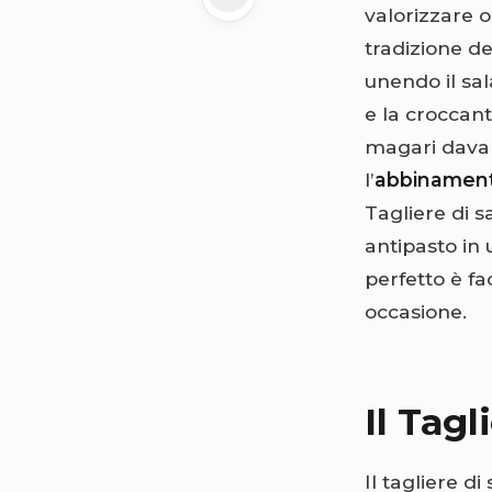
valorizzare o
tradizione de
unendo il sal
e la croccant
magari davan
l’
abbinament
Tagliere di 
antipasto in
perfetto è fa
occasione.
Il Tagl
Il tagliere d