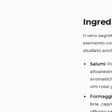
Ingred
Il vero segre
elemento cont
studiato anc
Salumi
: 
altoatesi
aromatich
vini rossi 
Formaggi
brie, capr
offrono sa