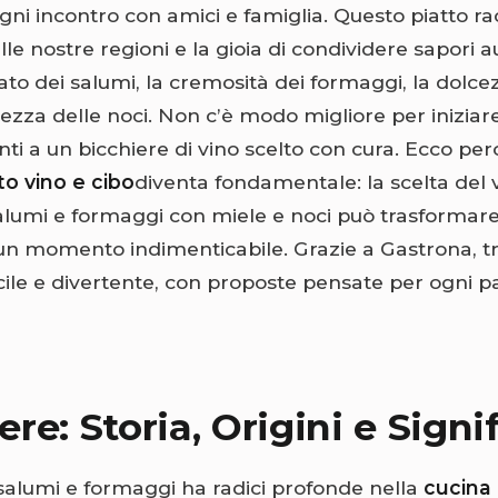
gni incontro con amici e famiglia. Questo piatto ra
lle nostre regioni e la gioia di condividere sapori au
ato dei salumi, la cremosità dei formaggi, la dolce
ezza delle noci. Non c’è modo migliore per iniziar
ti a un bicchiere di vino scelto con cura. Ecco pe
o vino e cibo
diventa fondamentale: la scelta del 
salumi e formaggi con miele e noci può trasformar
 un momento indimenticabile. Grazie a Gastrona, tr
cile e divertente, con proposte pensate per ogni p
iere: Storia, Origini e Signi
i salumi e formaggi ha radici profonde nella
cucina 