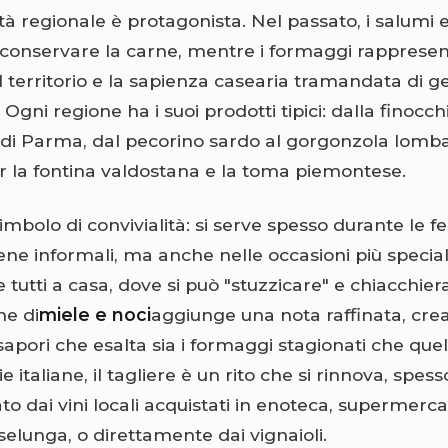
tà regionale è protagonista. Nel passato, i salumi
 conservare la carne, mentre i formaggi rapprese
 territorio e la sapienza casearia tramandata di g
Ogni regione ha i suoi prodotti tipici: dalla finocc
o di Parma, dal pecorino sardo al gorgonzola lomb
 la fontina valdostana e la toma piemontese.
simbolo di convivialità: si serve spesso durante le fes
cene informali, ma anche nelle occasioni più speciali.
e tutti a casa, dove si può "stuzzicare" e chiacchie
ne di
miele e noci
aggiunge una nota raffinata, cr
sapori che esalta sia i formaggi stagionati che quelli
 italiane, il tagliere è un rito che si rinnova, spess
 dai vini locali acquistati in enoteca, supermerc
elunga, o direttamente dai vignaioli.