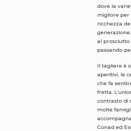
dove la varie
migliore per
ricchezza del
generazione. 
al prosciutt
passando per
Il tagliere è 
aperitivi, le 
che fa sentir
fretta. L’unio
contrasto di 
molte famiglie
accompagnato
Conad ed Ess