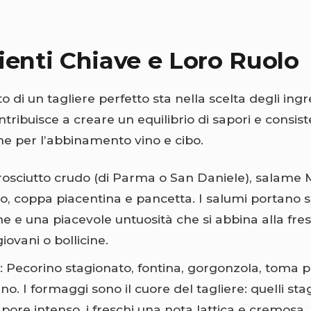
ienti Chiave e Loro Ruolo
to di un tagliere perfetto sta nella scelta degli ingr
ribuisce a creare un equilibrio di sapori e consist
he per l’abbinamento vino e cibo.
Prosciutto crudo (di Parma o San Daniele), salame 
no, coppa piacentina e pancetta. I salumi portano s
e e una piacevole untuosità che si abbina alla fre
giovani o bollicine.
: Pecorino stagionato, fontina, gorgonzola, toma 
ino. I formaggi sono il cuore del tagliere: quelli sta
pore intenso, i freschi una nota lattica e cremosa, 