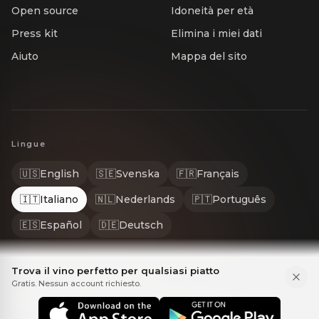
Open source
Idoneità per età
Press kit
Elimina i miei dati
Aiuto
Mappa del sito
Lingue
🇺🇸
English
🇸🇪
Svenska
🇫🇷
Français
🇮🇹
Italiano
🇳🇱
Nederlands
🇵🇹
Português
🇪🇸
Español
🇩🇪
Deutsch
Trova il vino perfetto per qualsiasi piatto
Gratis. Nessun account richiesto.
© 2026 Gastrona. Tutti i diritti riservati. GASTRONA® è un marchio de