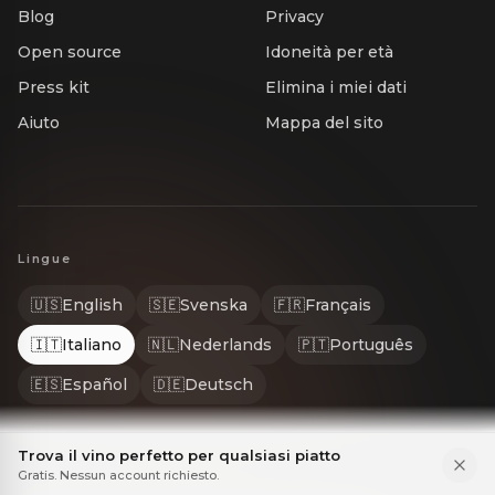
Blog
Privacy
Open source
Idoneità per età
Press kit
Elimina i miei dati
Aiuto
Mappa del sito
Lingue
🇺🇸
English
🇸🇪
Svenska
🇫🇷
Français
🇮🇹
Italiano
🇳🇱
Nederlands
🇵🇹
Português
🇪🇸
Español
🇩🇪
Deutsch
Trova il vino perfetto per qualsiasi piatto
Gratis. Nessun account richiesto.