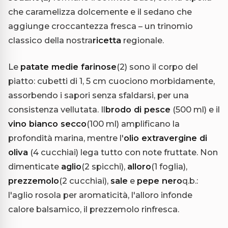
che caramelizza dolcemente e il sedano che
aggiunge croccantezza fresca – un trinomio
classico della nostra
ricetta
regionale.
Le
patate medie farinose
(2) sono il corpo del
piatto: cubetti di 1, 5 cm cuociono morbidamente,
assorbendo i sapori senza sfaldarsi, per una
consistenza vellutata. Il
brodo di pesce
(500 ml) e il
vino bianco secco
(100 ml) amplificano la
profondità marina, mentre l'
olio extravergine di
oliva
(4 cucchiai) lega tutto con note fruttate. Non
dimenticate
aglio
(2 spicchi),
alloro
(1 foglia),
prezzemolo
(2 cucchiai),
sale
e
pepe nero
q.b.:
l'aglio rosola per aromaticità, l'alloro infonde
calore balsamico, il prezzemolo rinfresca.