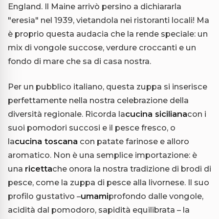
England. Il Maine arrivò persino a dichiararla
"eresia" nel 1939, vietandola nei ristoranti locali! Ma
è proprio questa audacia che la rende speciale: un
mix di vongole succose, verdure croccanti e un
fondo di mare che sa di casa nostra.
Per un pubblico italiano, questa zuppa si inserisce
perfettamente nella nostra celebrazione della
diversità regionale. Ricorda la
cucina siciliana
con i
suoi pomodori succosi e il pesce fresco, o
la
cucina toscana
con patate farinose e alloro
aromatico. Non è una semplice importazione: è
una
ricetta
che onora la nostra tradizione di brodi di
pesce, come la zuppa di pesce alla livornese. Il suo
profilo gustativo –
umami
profondo dalle vongole,
acidità dal pomodoro, sapidità equilibrata – la