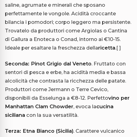
saline, agrumate e minerali che sposano
perfettamente le vongole. Acidità croccante
bilancia i pomodori; corpo leggero ma persistente.
Trovatelo da produttori come Argiolas o Cantina
di Gallura a Enoteca o Conad, intorno ai €10-15.
Ideale per esaltare la freschezza della
ricetta
.
[ ]
Seconda: Pinot Grigio dal Veneto
. Fruttato con
sentori di pesca e erbe, ha acidità media e bassa
alcolicità che contrasta la ricchezza delle patate.
Produttori come Jermann o Terre Cevico,
disponibili da Esselunga a €8-12. Perfetto
vino per
Manhattan Clam Chowder
, evoca la
cucina
siciliana
con la sua versatilità.
Terza: Etna Bianco (Sicilia)
. Carattere vulcanico