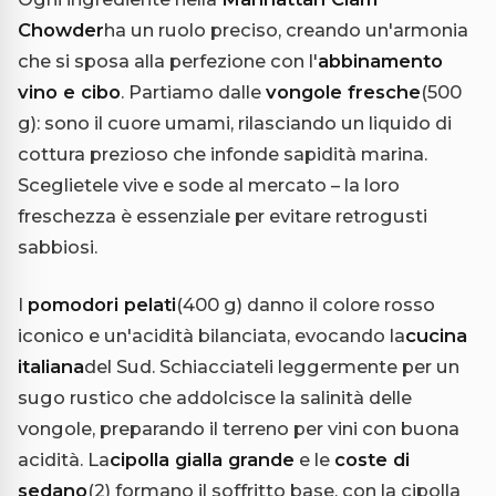
Chowder
ha un ruolo preciso, creando un'armonia
che si sposa alla perfezione con l'
abbinamento
vino e cibo
. Partiamo dalle
vongole fresche
(500
g): sono il cuore umami, rilasciando un liquido di
cottura prezioso che infonde sapidità marina.
Sceglietele vive e sode al mercato – la loro
freschezza è essenziale per evitare retrogusti
sabbiosi.
I
pomodori pelati
(400 g) danno il colore rosso
iconico e un'acidità bilanciata, evocando la
cucina
italiana
del Sud. Schiacciateli leggermente per un
sugo rustico che addolcisce la salinità delle
vongole, preparando il terreno per vini con buona
acidità. La
cipolla gialla grande
e le
coste di
sedano
(2) formano il soffritto base, con la cipolla