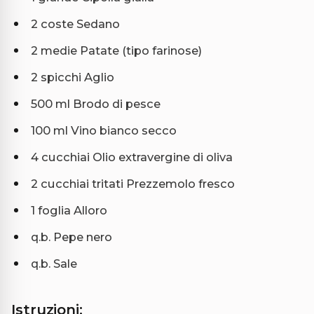
2 coste Sedano
2 medie Patate (tipo farinose)
2 spicchi Aglio
500 ml Brodo di pesce
100 ml Vino bianco secco
4 cucchiai Olio extravergine di oliva
2 cucchiai tritati Prezzemolo fresco
1 foglia Alloro
q.b. Pepe nero
q.b. Sale
Istruzioni: