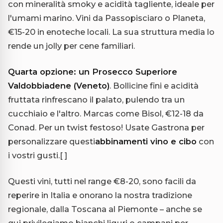
con mineralità smoky e acidità tagliente, ideale per
l'umami marino. Vini da Passopisciaro o Planeta,
€15-20 in enoteche locali. La sua struttura media lo
rende un jolly per cene familiari.
Quarta opzione: un Prosecco Superiore
Valdobbiadene (Veneto)
. Bollicine fini e acidità
fruttata rinfrescano il palato, pulendo tra un
cucchiaio e l'altro. Marcas come Bisol, €12-18 da
Conad. Per un twist festoso! Usate Gastrona per
personalizzare questi
abbinamenti vino e cibo
con
i vostri gusti.
[ ]
Questi vini, tutti nel range €8-20, sono facili da
reperire in Italia e onorano la nostra tradizione
regionale, dalla Toscana al Piemonte – anche se
qui privilegiamo bianchi liguri o campani per