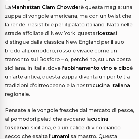
La
Manhattan Clam Chowder
è questa magia: una
zuppa di vongole americana, ma con un twist che
la rende irresistibile per il palato italiano. Nata nelle
strade affollate di New York, questa
ricetta
si
distingue dalla classica New England per il suo
brodo al pomodoro, rosso e vivace come un
tramonto sul Bosforo – o, perché no, su una costa
siciliana. In Italia, dove l'
abbinamento vino e cibo
è
un'arte antica, questa zuppa diventa un ponte tra
tradizioni d'oltreoceano e la nostra
cucina italiana
regionale.
Pensate alle vongole fresche dal mercato di pesce,
ai pomodori pelati che evocano la
cucina
toscana
o siciliana, e a un calice di vino bianco
secco che esalta l'
umami
salmastro. Questa