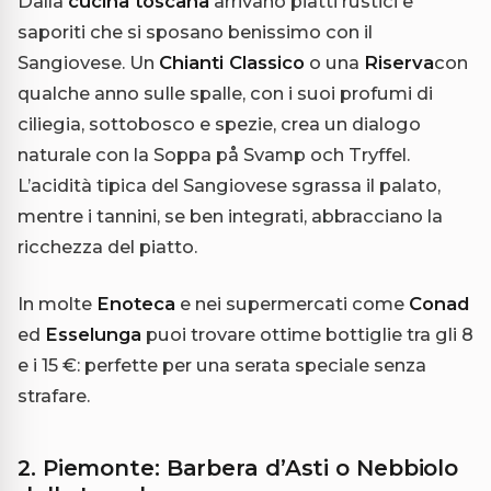
Dalla
cucina toscana
arrivano piatti rustici e
saporiti che si sposano benissimo con il
Sangiovese. Un
Chianti Classico
o una
Riserva
con
qualche anno sulle spalle, con i suoi profumi di
ciliegia, sottobosco e spezie, crea un dialogo
naturale con la Soppa på Svamp och Tryffel.
L’acidità tipica del Sangiovese sgrassa il palato,
mentre i tannini, se ben integrati, abbracciano la
ricchezza del piatto.
In molte
Enoteca
e nei supermercati come
Conad
ed
Esselunga
puoi trovare ottime bottiglie tra gli 8
e i 15 €: perfette per una serata speciale senza
strafare.
2. Piemonte: Barbera d’Asti o Nebbiolo