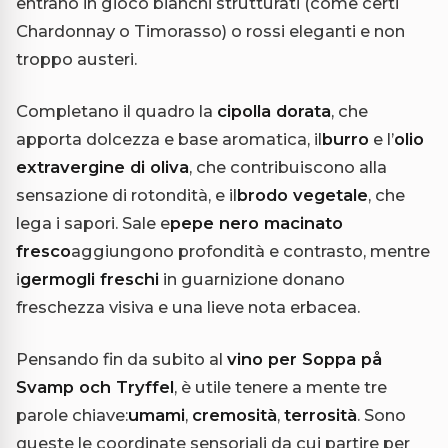
entrano in gioco bianchi strutturati (come certi
Chardonnay o Timorasso) o rossi eleganti e non
troppo austeri.
Completano il quadro la
cipolla dorata
, che
apporta dolcezza e base aromatica, il
burro
e l’
olio
extravergine di oliva
, che contribuiscono alla
sensazione di rotondità, e il
brodo vegetale
, che
lega i sapori. Sale e
pepe nero macinato
fresco
aggiungono profondità e contrasto, mentre
i
germogli freschi
in guarnizione donano
freschezza visiva e una lieve nota erbacea.
Pensando fin da subito al
vino per Soppa på
Svamp och Tryffel
, è utile tenere a mente tre
parole chiave:
umami
,
cremosità
,
terrosità
. Sono
queste le coordinate sensoriali da cui partire per