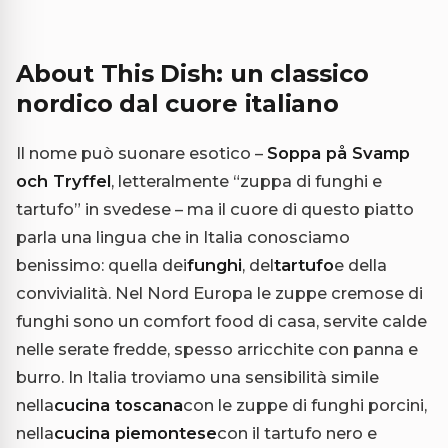
About This Dish: un classico
nordico dal cuore italiano
Il nome può suonare esotico –
Soppa på Svamp
och Tryffel
, letteralmente “zuppa di funghi e
tartufo” in svedese – ma il cuore di questo piatto
parla una lingua che in Italia conosciamo
benissimo: quella dei
funghi
, del
tartufo
e della
convivialità. Nel Nord Europa le zuppe cremose di
funghi sono un comfort food di casa, servite calde
nelle serate fredde, spesso arricchite con panna e
burro. In Italia troviamo una sensibilità simile
nella
cucina toscana
con le zuppe di funghi porcini,
nella
cucina piemontese
con il tartufo nero e