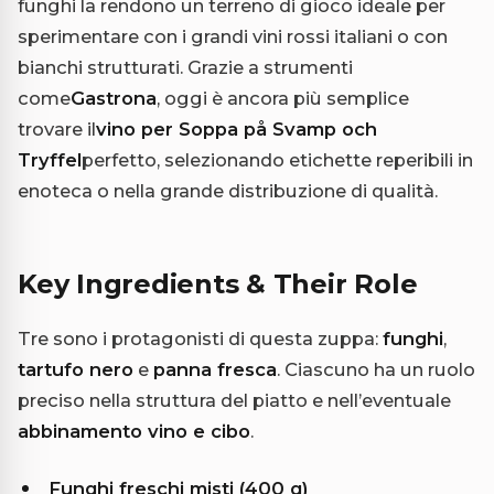
funghi la rendono un terreno di gioco ideale per
sperimentare con i grandi vini rossi italiani o con
bianchi strutturati. Grazie a strumenti
come
Gastrona
, oggi è ancora più semplice
trovare il
vino per Soppa på Svamp och
Tryffel
perfetto, selezionando etichette reperibili in
enoteca o nella grande distribuzione di qualità.
Key Ingredients & Their Role
Tre sono i protagonisti di questa zuppa:
funghi
,
tartufo nero
e
panna fresca
. Ciascuno ha un ruolo
preciso nella struttura del piatto e nell’eventuale
abbinamento vino e cibo
.
Funghi freschi misti (400 g)