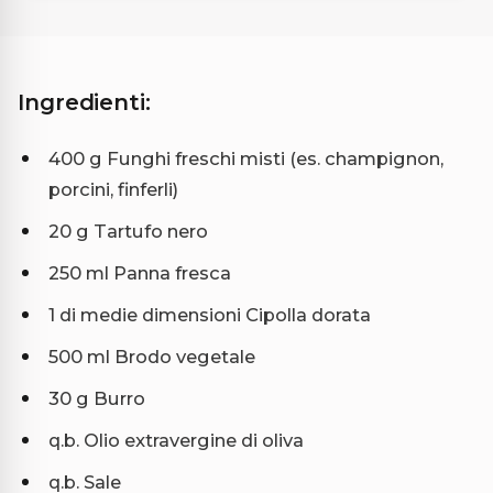
Ingredienti:
400 g Funghi freschi misti (es. champignon,
porcini, finferli)
20 g Tartufo nero
250 ml Panna fresca
1 di medie dimensioni Cipolla dorata
500 ml Brodo vegetale
30 g Burro
q.b. Olio extravergine di oliva
q.b. Sale