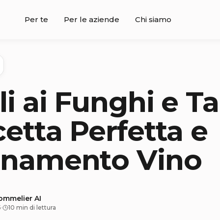
Per te
Per le aziende
Chi siamo
li ai Funghi e Ta
cetta Perfetta e
inamento Vino
sommelier AI
5
·
10 min di lettura