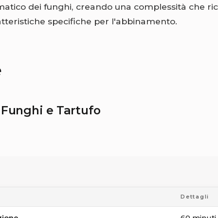
omatico dei funghi, creando una complessità che ri
tteristiche specifiche per l'abbinamento.
e
i Funghi e Tartufo
Dettagli
zione
60 minuti