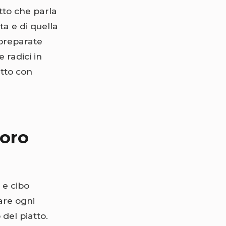
tto che parla
ata e di quella
 preparate
 radici in
atto con
Loro
e cibo
are ogni
del piatto.