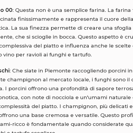
po 00
: Questa non è una semplice farina. La farina 
acinata finissimamente e rappresenta il cuore dell
ica. La sua finezza permette di creare una sfoglia 
ente, che si scioglie in bocca. Questo aspetto è cru
complessiva del piatto e influenza anche le scelte 
ino per ravioli ai funghi e tartufo.
schi
: Che siate in Piemonte raccogliendo porcini i
te champignon al mercato locale, i funghi sono il 
a. I porcini offrono una profondità di sapore terro
ipnotica, con note di nocciola e un'umami naturale
complessità del piatto. I champignon, più delicati e 
 offrono una base cremosa e versatile. Questo prof
ami-ricco è fondamentale quando considerate qua
ghi e tartufo scegliere.