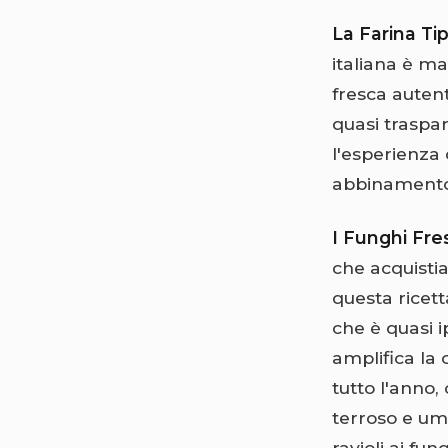
La Farina Ti
italiana è m
fresca autent
quasi traspar
l'esperienza 
abbinamento v
I Funghi Fre
che acquistia
questa ricett
che è quasi 
amplifica la 
tutto l'anno,
terroso e um
ravioli ai fun