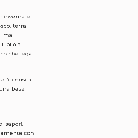
o o invernale
sco, terra
o, ma
L'olio al
ico che lega
 l'intensità
a una base
 sapori. I
icamente con