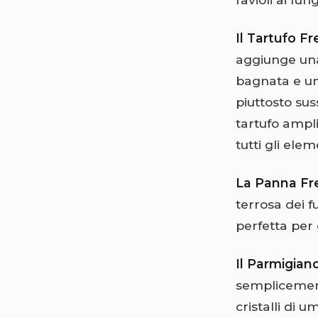
Il Tartufo F
aggiunge una
bagnata e un
piuttosto sus
tartufo ampl
tutti gli ele
La Panna Fr
terrosa dei f
perfetta per g
Il Parmigia
semplicement
cristalli di