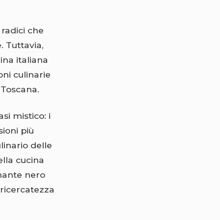
 radici che
 Tuttavia,
ina italiana
ni culinarie
a Toscana.
si mistico: i
ioni più
linario delle
ella cucina
amante nero
 ricercatezza