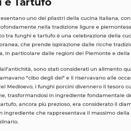
 e Tartufo
presentano uno dei pilastri della cucina italiana, con
ofondamente nella tradizione ligure e piemontese.
 tra funghi e tartufo è una celebrazione della cuc
anea, che prende ispirazione dalle ricche tradizio
ia, in particolare dalle regioni del Piemonte e dell
dall'antichità, sono stati considerati un alimento qua
amavano "cibo degli dei" e li riservavano alle occas
el Medioevo, i funghi porcini divennero il tesoro cu
iane, trasformandosi in ingrediente fondamentale d
 tartufo, ancora più prezioso, era considerato il di
 un ingrediente che rappresentava il massimo della
linario.