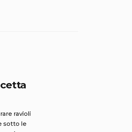
icetta
are ravioli
e sotto le