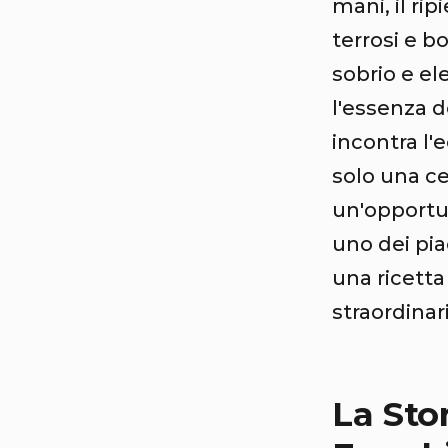
mani, il ri
terrosi e b
sobrio e el
l'essenza d
incontra l'
solo una ce
un'opportun
uno dei piac
una ricetta
straordinar
La Stor