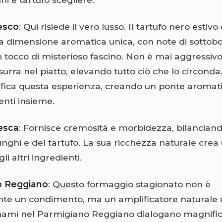
resco
: Qui risiede il vero lusso. Il tartufo nero estiv
 dimensione aromatica unica, con note di sottobo
 tocco di misterioso fascino. Non è mai aggressiv
surra nel piatto, elevando tutto ciò che lo circonda. 
ifica questa esperienza, creando un ponte aromat
menti insieme.
esca
: Fornisce cremosità e morbidezza, bilanciando
unghi e del tartufo. La sua ricchezza naturale cre
li altri ingredienti.
no Reggiano
: Questo formaggio stagionato non è
e un condimento, ma un amplificatore naturale di
 umami nel Parmigiano Reggiano dialogano magnif