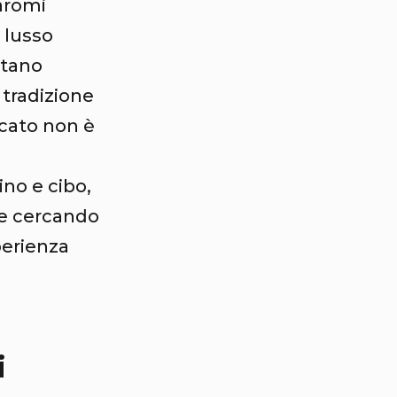
 aromi
i lusso
ntano
 tradizione
icato non è
no e cibo,
ate cercando
perienza
i