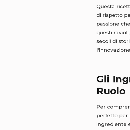
Questa ricett
di rispetto pe
passione che
questi raviol
secoli di st
l'innovazion
Gli Ing
Ruolo
Per compren
perfetto per 
ingrediente e