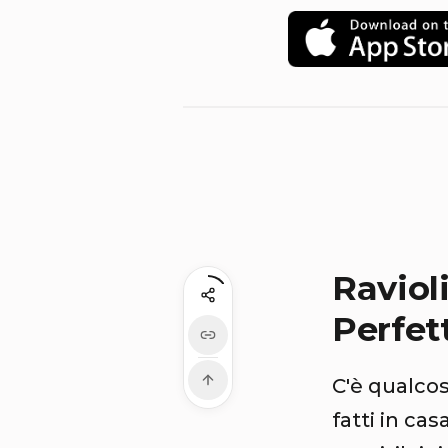
Raviol
Perfet
C'è qualcos
fatti in ca