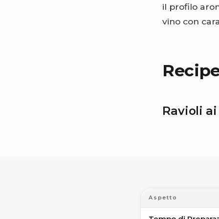
il profilo ar
vino con cara
Recip
Ravioli a
Aspetto
Tempo di Prepara