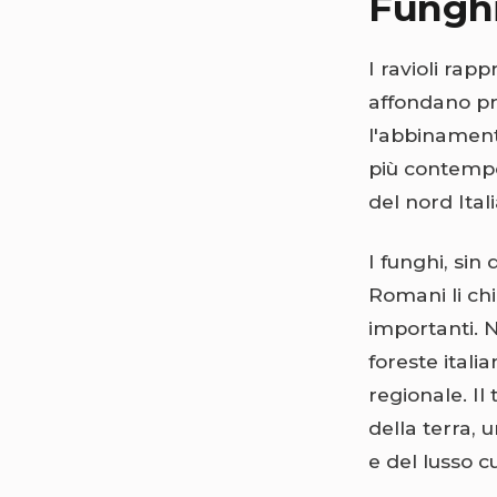
Funghi
I ravioli rap
affondano pr
l'abbinamento
più contempor
del nord Ital
I funghi, sin 
Romani li chi
importanti. N
foreste ital
regionale. Il
della terra,
e del lusso cu