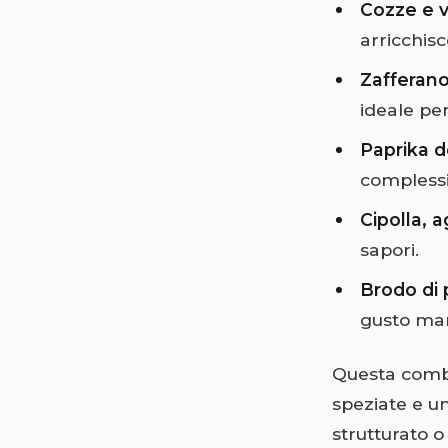
Cozze e 
arricchisc
Zafferano
ideale pe
Paprika d
complessi
Cipolla, 
sapori.
Brodo di 
gusto mari
Questa combin
speziate e um
strutturato 