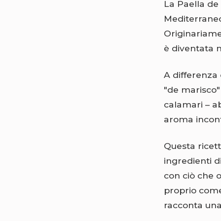
La Paella de 
Mediterraneo 
Originariamen
è diventata n
A differenza 
"de marisco" 
calamari – ab
aroma inconf
Questa ricett
ingredienti d
con ciò che o
proprio come
racconta una 