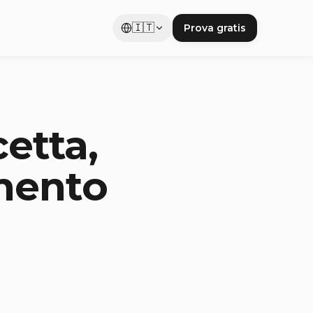
🇮🇹
Prova gratis
cetta,
mento