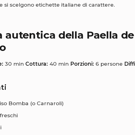
e si scelgono etichette italiane di carattere.
a autentica della Paella de
co
e:
30 min
Cottura:
40 min
Porzioni:
6 persone
Diff
ti
riso Bomba (o Carnaroli)
freschi
i