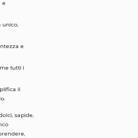
 e
 unico,
antezza e
e tutti i
ifica il
o.
olci, sapide,
anco
rprendere,