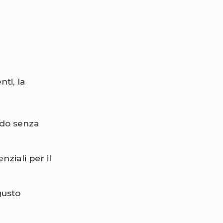
nti, la
odo senza
ziali per il
gusto