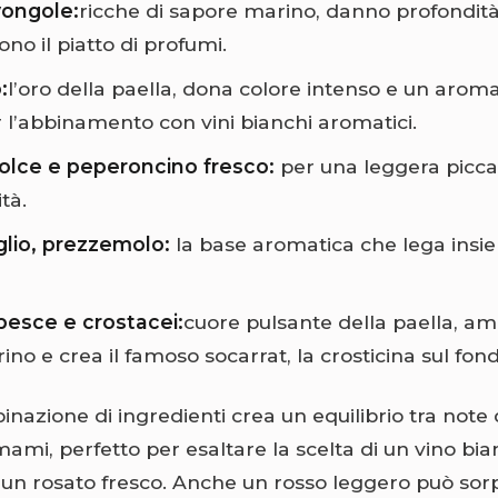
vongole:
ricche di sapore marino, danno profondità
ono il piatto di profumi.
:
l’oro della paella, dona colore intenso e un aroma
r l’abbinamento con vini bianchi aromatici.
olce e peperoncino fresco:
per una leggera picc
tà.
aglio, prezzemolo:
la base aromatica che lega insiem
pesce e crostacei:
cuore pulsante della paella, ampl
no e crea il famoso socarrat, la crosticina sul fond
azione di ingredienti crea un equilibrio tra note d
ami, perfetto per esaltare la scelta di un vino bi
o un rosato fresco. Anche un rosso leggero può so