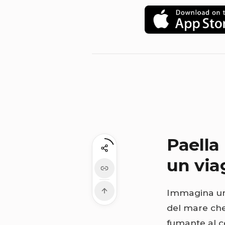
Paella
un via
Immagina una
del mare che
fumante al ce