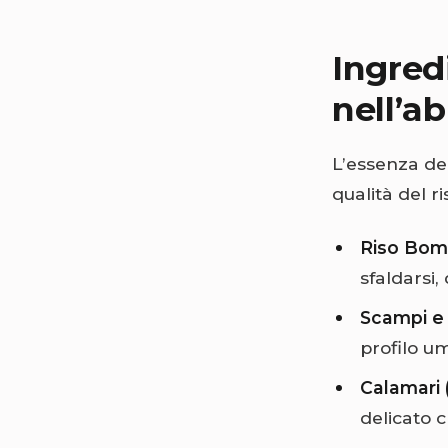
Ingredi
nell’a
L’essenza de
qualità del r
Riso Bomb
sfaldarsi,
Scampi e
profilo u
Calamari (
delicato c