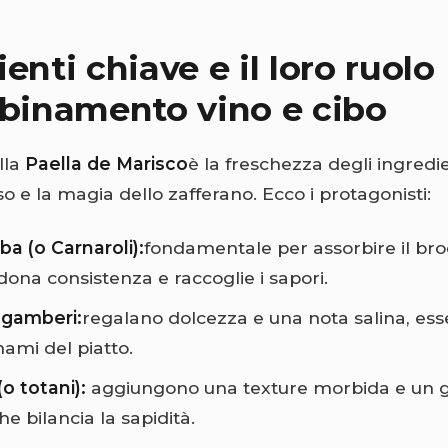
enti chiave e il loro ruolo
bbinamento vino e cibo
lla
Paella de Marisco
è la freschezza degli ingredie
iso e la magia dello zafferano. Ecco i protagonisti:
a (o Carnaroli):
fondamentale per assorbire il br
 dona consistenza e raccoglie i sapori.
 gamberi:
regalano dolcezza e una nota salina, essen
mami del piatto.
o totani):
aggiungono una texture morbida e un 
he bilancia la sapidità.