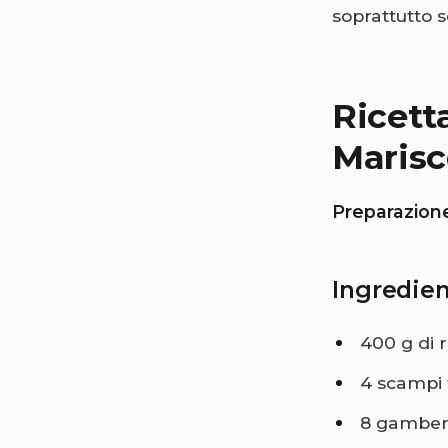
soprattutto s
Ricett
Maris
Preparazion
Ingredien
400 g di 
4 scampi 
8 gamber