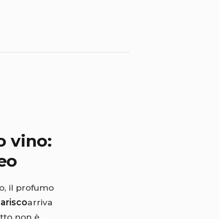
 vino:
eo
o, il profumo
arisco
arriva
atto non è