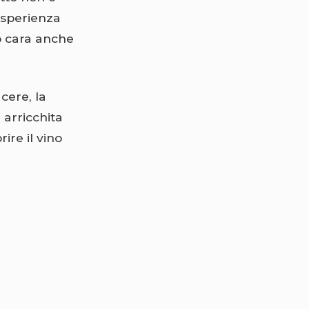
esperienza
to cara anche
cere, la
 arricchita
ire il vino