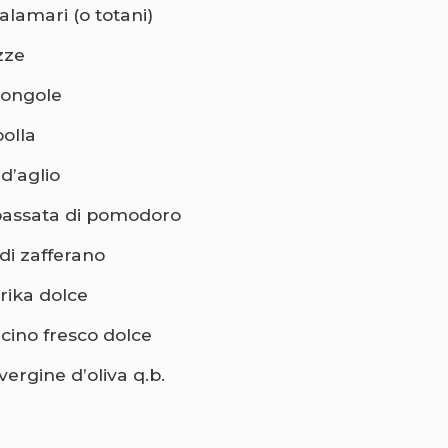
alamari (o totani)
zze
vongole
polla
 d’aglio
passata di pomodoro
di zafferano
rika dolce
cino fresco dolce
vergine d’oliva q.b.