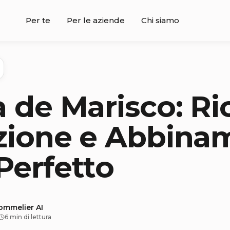
Per te
Per le aziende
Chi siamo
a de Marisco: Ri
zione e Abbina
Perfetto
sommelier AI
6 min di lettura