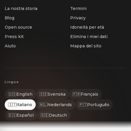
La nostra storia
Termini
Blog
Privacy
Open source
Idoneità per età
Press kit
Elimina i miei dati
Aiuto
Mappa del sito
Lingue
🇺🇸
English
🇸🇪
Svenska
🇫🇷
Français
🇮🇹
Italiano
🇳🇱
Nederlands
🇵🇹
Português
🇪🇸
Español
🇩🇪
Deutsch