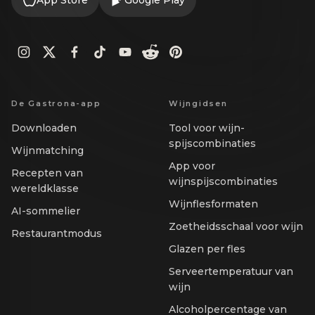
App Store
Google Play
De Gastrona-app
Wijngidsen
Downloaden
Tool voor wijn-
spijscombinaties
Wijnmatching
App voor
Recepten van
wijnspijscombinaties
wereldklasse
Wijnflesformaten
AI-sommelier
Zoetheidsschaal voor wijn
Restaurantmodus
Glazen per fles
Serveertemperatuur van
wijn
Alcoholpercentage van