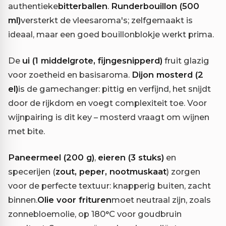
authentieke
bitterballen
.
Runderbouillon (500
ml)
versterkt de vleesaroma's; zelfgemaakt is
ideaal, maar een goed bouillonblokje werkt prima.
De
ui (1 middelgrote, fijngesnipperd)
fruit glazig
voor zoetheid en basisaroma.
Dijon mosterd (2
el)
is de gamechanger: pittig en verfijnd, het snijdt
door de rijkdom en voegt complexiteit toe. Voor
wijnpairing is dit key – mosterd vraagt om wijnen
met bite.
Paneermeel (200 g)
,
eieren (3 stuks)
en
specerijen (
zout, peper, nootmuskaat
) zorgen
voor de perfecte textuur: knapperig buiten, zacht
binnen.
Olie voor frituren
moet neutraal zijn, zoals
zonnebloemolie, op 180°C voor goudbruin