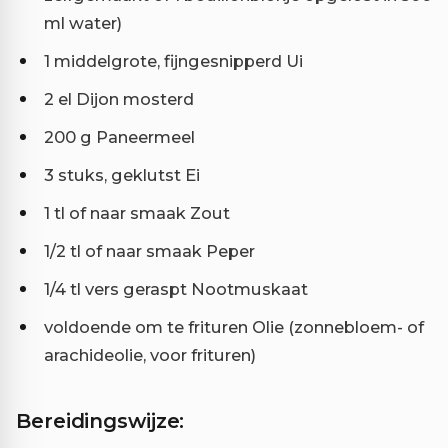
ml water)
1 middelgrote, fijngesnipperd Ui
2 el Dijon mosterd
200 g Paneermeel
3 stuks, geklutst Ei
1 tl of naar smaak Zout
1/2 tl of naar smaak Peper
1/4 tl vers geraspt Nootmuskaat
voldoende om te frituren Olie (zonnebloem- of
arachideolie, voor frituren)
Bereidingswijze: