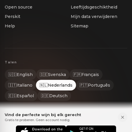
Open source
Leeftijdsgeschiktheid
Perskit
Mijn data verwijderen
Help
Sitemap
Talen
🇺🇸
English
🇸🇪
Svenska
🇫🇷
Français
🇮🇹
Italiano
🇳🇱
Nederlands
🇵🇹
Português
🇪🇸
Español
🇩🇪
Deutsch
Vind de perfecte wijn bij elk gerecht
Gratis te proberen. Geen account nodig.
© 2026 Gastrona. Alle rechten voorbehouden. GASTRONA® is een ge