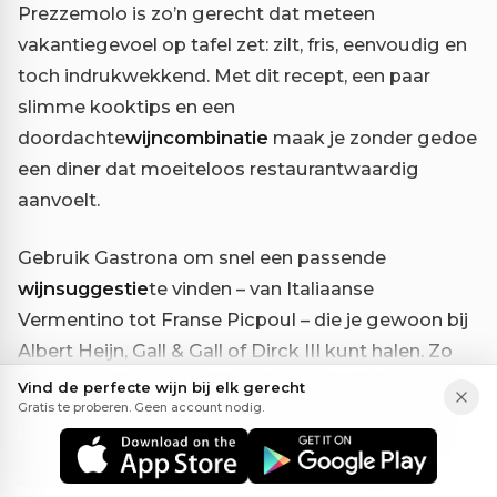
Prezzemolo is zo’n gerecht dat meteen
vakantiegevoel op tafel zet: zilt, fris, eenvoudig en
toch indrukwekkend. Met dit recept, een paar
slimme kooktips en een
doordachte
wijncombinatie
maak je zonder gedoe
een diner dat moeiteloos restaurantwaardig
aanvoelt.
Gebruik Gastrona om snel een passende
wijnsuggestie
te vinden – van Italiaanse
Vermentino tot Franse Picpoul – die je gewoon bij
Albert Heijn, Gall & Gall of Dirck III kunt halen. Zo
haal je het maximale uit de smaken van je gerecht
Vind de perfecte wijn bij elk gerecht
Gratis te proberen. Geen account nodig.
én uit het glas ernaast. Tijd om de grillpan op het
vuur te zetten en zelf te ontdekken hoe goed de
juiste wijn bij Polpo alla Griglia con Insalata di