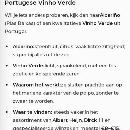
Portugese Vinho Verde
Wil je iets anders proberen, kijk dan naar
Albariño
(Rías Baixas) of een kwalitatieve
Vinho Verde
uit
Portugal.
Albariño:
steenfruit, citrus, vaak lichte ziltigheid;
super bij alles uit de zee.
Vinho Verde:
licht, sprankelend, met een fris
zoetje en knisperende zuren.
Waarom het werkt:
ze sluiten prachtig aan op
het mariene karakter van de polpo, zonder te
zwaar te worden.
Waar te vinden:
steeds vaker in het
assortiment van
Albert Heijn
,
Dirck III
en
gespecialiseerde wijnzaken; meestal
€8–€15
.