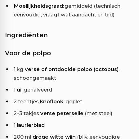
Moeilijkheidsgraad:
gemiddeld (technisch
eenvoudig, vraagt wat aandacht en tijd)
Ingrediënten
Voor de polpo
1 kg
verse of ontdooide polpo (octopus)
,
schoongemaakt
1
ui
, gehalveerd
2 teentjes
knoflook
, geplet
2–3 takjes
verse peterselie
(met steel)
1
laurierblad
200 ml
droge witte wijn
(bijv. eenvoudige