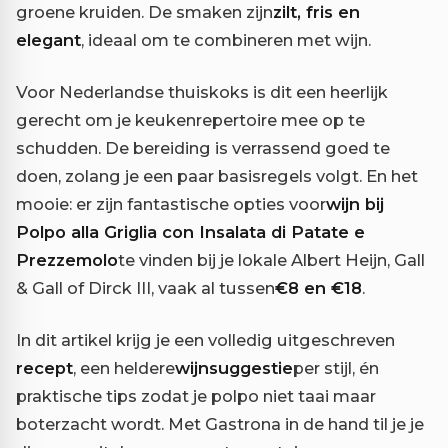
groene kruiden. De smaken zijn
zilt, fris en
elegant
, ideaal om te combineren met wijn.
Voor Nederlandse thuiskoks is dit een heerlijk
gerecht om je keukenrepertoire mee op te
schudden. De bereiding is verrassend goed te
doen, zolang je een paar basisregels volgt. En het
mooie: er zijn fantastische opties voor
wijn bij
Polpo alla Griglia con Insalata di Patate e
Prezzemolo
te vinden bij je lokale Albert Heijn, Gall
& Gall of Dirck III, vaak al tussen
€8 en €18
.
In dit artikel krijg je een volledig uitgeschreven
recept
, een heldere
wijnsuggestie
per stijl, én
praktische tips zodat je polpo niet taai maar
boterzacht wordt. Met Gastrona in de hand til je je