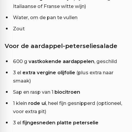
Italiaanse of Franse witte wijn)
Water, om de pan te vullen
Zout
Voor de aardappel-peterseliesalade
600 g
vastkokende aardappelen
, geschild
3 el
extra vergine olijfolie
(plus extra naar
smaak)
Sap en rasp van 1
biocitroen
1 klein
rode ui
, heel fijn gesnipperd (optioneel,
voor extra pit)
3 el
fijngesneden platte peterselie