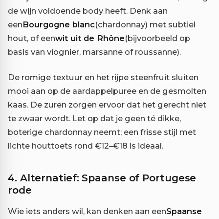
de wijn voldoende body heeft. Denk aan
een
Bourgogne blanc
(chardonnay) met subtiel
hout, of een
wit uit de Rhône
(bijvoorbeeld op
basis van viognier, marsanne of roussanne).
De romige textuur en het rijpe steenfruit sluiten
mooi aan op de aardappelpuree en de gesmolten
kaas. De zuren zorgen ervoor dat het gerecht niet
te zwaar wordt. Let op dat je geen té dikke,
boterige chardonnay neemt; een frisse stijl met
lichte houttoets rond €12–€18 is ideaal.
4. Alternatief: Spaanse of Portugese
rode
Wie iets anders wil, kan denken aan een
Spaanse