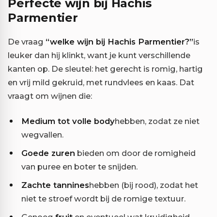
Perfecte wijn bij Hachis
Parmentier
De vraag
“welke wijn bij Hachis Parmentier?”
is
leuker dan hij klinkt, want je kunt verschillende
kanten op. De sleutel: het gerecht is romig, hartig
en vrij mild gekruid, met rundvlees en kaas. Dat
vraagt om wijnen die:
Medium tot volle body
hebben, zodat ze niet
wegvallen.
Goede zuren
bieden om door de romigheid
van puree en boter te snijden.
Zachte tannines
hebben (bij rood), zodat het
niet te stroef wordt bij de romige textuur.
Genoeg
fruit
en eventueel wat kruidigheid