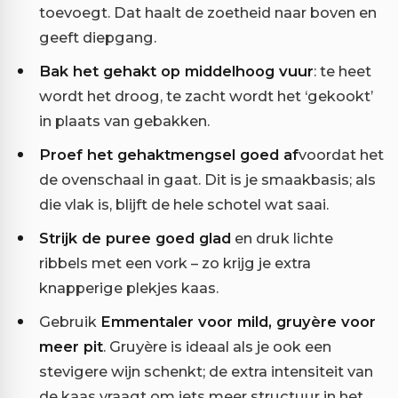
toevoegt. Dat haalt de zoetheid naar boven en
geeft diepgang.
Bak het gehakt op middelhoog vuur
: te heet
wordt het droog, te zacht wordt het ‘gekookt’
in plaats van gebakken.
Proef het gehaktmengsel goed af
voordat het
de ovenschaal in gaat. Dit is je smaakbasis; als
die vlak is, blijft de hele schotel wat saai.
Strijk de puree goed glad
en druk lichte
ribbels met een vork – zo krijg je extra
knapperige plekjes kaas.
Gebruik
Emmentaler voor mild, gruyère voor
meer pit
. Gruyère is ideaal als je ook een
stevigere wijn schenkt; de extra intensiteit van
de kaas vraagt om iets meer structuur in het