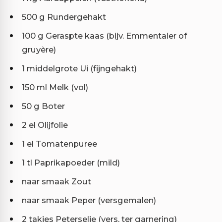
500 g Rundergehakt
100 g Geraspte kaas (bijv. Emmentaler of
gruyère)
1 middelgrote Ui (fijngehakt)
150 ml Melk (vol)
50 g Boter
2 el Olijfolie
1 el Tomatenpuree
1 tl Paprikapoeder (mild)
naar smaak Zout
naar smaak Peper (versgemalen)
2 takjes Peterselie (vers, ter garnering)