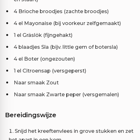
4 Brioche broodjes (zachte broodjes)
4 el Mayonaise (bij voorkeur zelfgemaakt)
1 el Gräslök (fijngehakt)
4 blaadjes Sla (bijv. little gem of botersla)
4 el Boter (ongezouten)
1 el Citroensap (versgeperst)
Naar smaak Zout
Naar smaak Zwarte peper (versgemalen)
Bereidingswijze
Snijd het kreeftenvlees in grove stukken en zet
het apart in een kom.