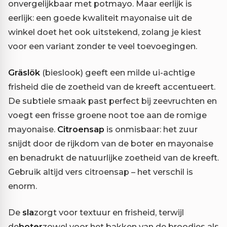
onvergelijkbaar met potmayo. Maar eerlijk is
eerlijk: een goede kwaliteit mayonaise uit de
winkel doet het ook uitstekend, zolang je kiest
voor een variant zonder te veel toevoegingen.
Gräslök
(bieslook) geeft een milde ui-achtige
frisheid die de zoetheid van de kreeft accentueert.
De subtiele smaak past perfect bij zeevruchten en
voegt een frisse groene noot toe aan de romige
mayonaise.
Citroensap
is onmisbaar: het zuur
snijdt door de rijkdom van de boter en mayonaise
en benadrukt de natuurlijke zoetheid van de kreeft.
Gebruik altijd vers citroensap – het verschil is
enorm.
De
sla
zorgt voor textuur en frisheid, terwijl
de
boter
zowel voor het bakken van de broodjes als