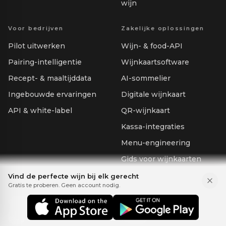
wijn
Voor bedrijven
Zakelijke oplossingen
Pilot uitwerken
Wijn- & food-API
Pairing-intelligentie
Wijnkaartsoftware
Recept- & maaltijddata
AI-sommelier
Ingebouwde ervaringen
Digitale wijnkaart
API & white-label
QR-wijnkaart
Kassa-integraties
Menu-engineering
Gids voor wijnkaarten
Vind de perfecte wijn bij elk gerecht
Over
Juridisch
Gratis te proberen. Geen account nodig.
Ons verhaal
Voorwaarden
Blog
Privacy