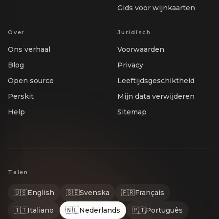
Gids voor wijnkaarten
Over
Juridisch
Ons verhaal
Voorwaarden
Blog
Privacy
Open source
Leeftijdsgeschiktheid
Perskit
Mijn data verwijderen
Help
Sitemap
Talen
🇺🇸
English
🇸🇪
Svenska
🇫🇷
Français
🇮🇹
Italiano
🇳🇱
Nederlands
🇵🇹
Português