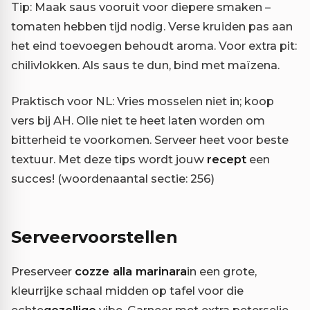
Tip: Maak saus vooruit voor diepere smaken –
tomaten hebben tijd nodig. Verse kruiden pas aan
het eind toevoegen behoudt aroma. Voor extra pit:
chilivlokken. Als saus te dun, bind met maïzena.
Praktisch voor NL: Vries mosselen niet in; koop
vers bij AH. Olie niet te heet laten worden om
bitterheid te voorkomen. Serveer heet voor beste
textuur. Met deze tips wordt jouw
recept
een
succes! (woordenaantal sectie: 256)
Serveervoorstellen
Preserveer
cozze alla marinara
in een grote,
kleurrijke schaal midden op tafel voor die
echte
gezellige
vibe. Garneer met extra peterselie