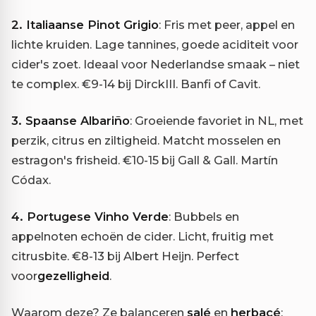
2. Italiaanse Pinot Grigio
: Fris met peer, appel en
lichte kruiden. Lage tannines, goede aciditeit voor
cider's zoet. Ideaal voor Nederlandse smaak – niet
te complex. €9-14 bij DirckIII. Banfi of Cavit.
3. Spaanse Albariño
: Groeiende favoriet in NL, met
perzik, citrus en ziltigheid. Matcht mosselen en
estragon's frisheid. €10-15 bij Gall & Gall. Martín
Códax.
4. Portugese Vinho Verde
: Bubbels en
appelnoten echoën de cider. Licht, fruitig met
citrusbite. €8-13 bij Albert Heijn. Perfect
voor
gezelligheid
.
Waarom deze? Ze balanceren
salé
en
herbacé
: