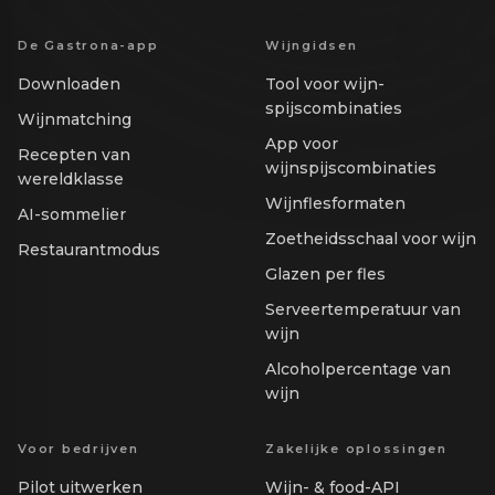
De Gastrona-app
Wijngidsen
Downloaden
Tool voor wijn-
spijscombinaties
Wijnmatching
App voor
Recepten van
wijnspijscombinaties
wereldklasse
Wijnflesformaten
AI-sommelier
Zoetheidsschaal voor wijn
Restaurantmodus
Glazen per fles
Serveertemperatuur van
wijn
Alcoholpercentage van
wijn
Voor bedrijven
Zakelijke oplossingen
Pilot uitwerken
Wijn- & food-API