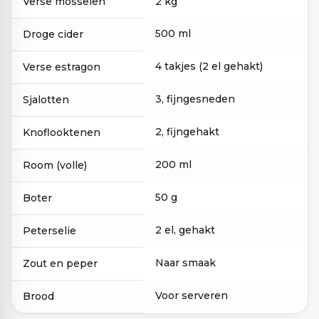
Verse mosselen
2 kg
500 ml
Droge cider
4 takjes (2 el gehakt)
Verse estragon
3, fijngesneden
Sjalotten
2, fijngehakt
Knoflooktenen
200 ml
Room (volle)
50 g
Boter
2 el, gehakt
Peterselie
Naar smaak
Zout en peper
Voor serveren
Brood