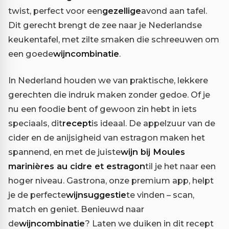
twist, perfect voor een
gezellige
avond aan tafel.
Dit gerecht brengt de zee naar je Nederlandse
keukentafel, met zilte smaken die schreeuwen om
een goede
wijncombinatie
.
In Nederland houden we van praktische, lekkere
gerechten die indruk maken zonder gedoe. Of je
nu een foodie bent of gewoon zin hebt in iets
speciaals, dit
recept
is ideaal. De appelzuur van de
cider en de anijsigheid van estragon maken het
spannend, en met de juiste
wijn bij Moules
marinières au cidre et estragon
til je het naar een
hoger niveau. Gastrona, onze premium app, helpt
je de perfecte
wijnsuggestie
te vinden – scan,
match en geniet. Benieuwd naar
de
wijncombinatie
? Laten we duiken in dit recept