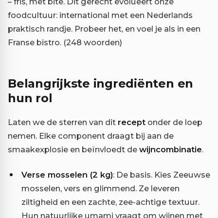
– fris, met bite. Dit gerecht evolueert onze
foodcultuur: international met een Nederlands
praktisch randje. Probeer het, en voel je als in een
Franse bistro. (248 woorden)
Belangrijkste ingrediënten en
hun rol
Laten we de sterren van dit
recept
onder de loep
nemen. Elke component draagt bij aan de
smaakexplosie en beïnvloedt de
wijncombinatie
.
Verse mosselen (2 kg)
: De basis. Kies Zeeuwse
mosselen, vers en glimmend. Ze leveren
ziltigheid en een zachte, zee-achtige textuur.
Hun natuurlijke umami vraagt om wijnen met