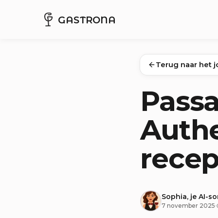
GASTRONA
Terug naar het j
Passa
Authe
recep
Sophia, je AI-s
7 november 2025
·