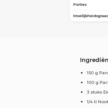
Porties
Moeilijkheidsgraa
Ingrediën
150 g Pan
100 g Par
3 stuks E
1/4 tl No