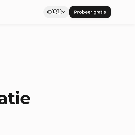
🇳🇱
Probeer gratis
atie