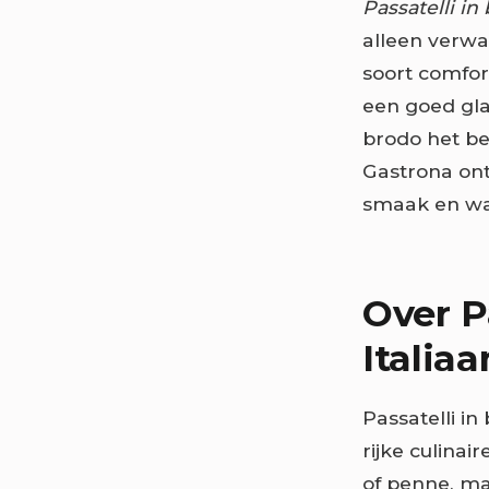
Passatelli in
alleen verwa
soort comfort
een goed glas
brodo het bes
Gastrona ont
smaak en wat 
Over P
Italia
Passatelli i
rijke culinai
of penne, maa