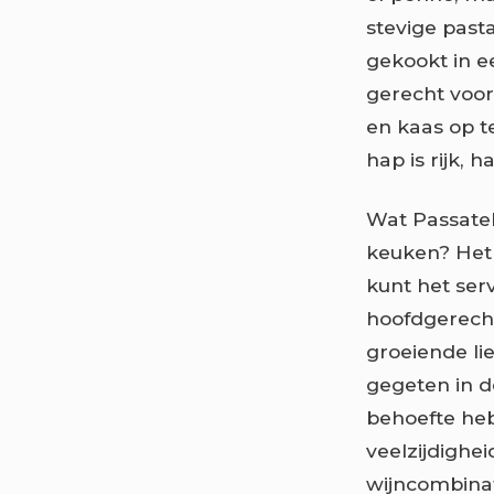
stevige pas
gekookt in e
gerecht voo
en kaas op t
hap is rijk, 
Wat Passatel
keuken? Het 
kunt het serv
hoofdgerecht
groeiende lie
gegeten in d
behoefte heb
veelzijdighe
wijncombinati