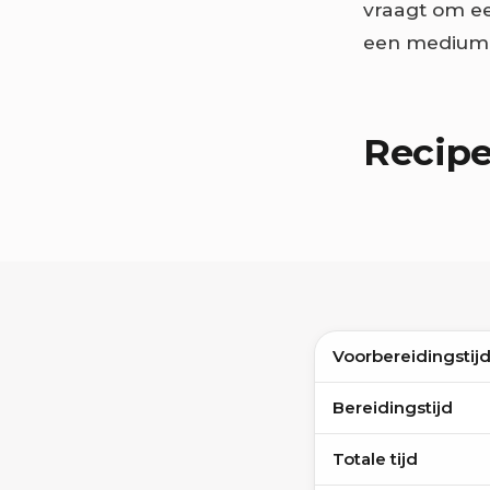
vraagt om ee
een medium t
Recip
Voorbereidingstij
Bereidingstijd
Totale tijd