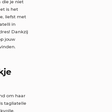
die je niet
t is het
, liefst met
telli in
dres! Dankzij
op jouw
 vinden.
kje
emd om haar
 tagliatelle
kvolle,