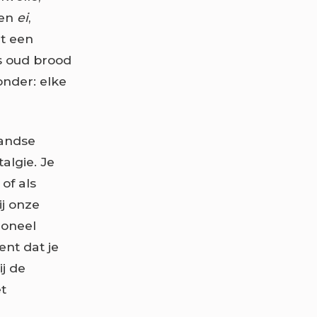
en
ei
,
it een
s oud brood
onder: elke
landse
algie. Je
of als
j onze
tioneel
nt dat je
j de
t