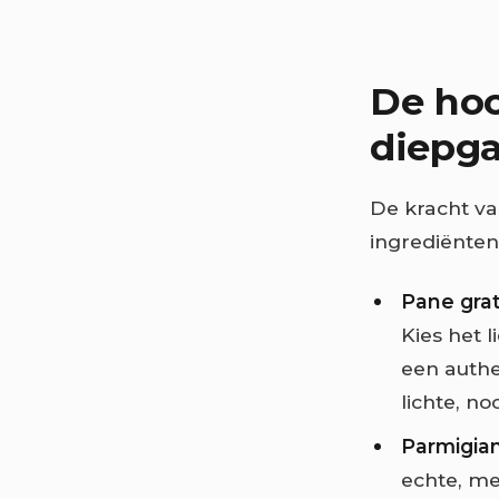
De hoo
diepg
De kracht van
ingrediënten
Pane grat
Kies het 
een authe
lichte, n
Parmigian
echte, me