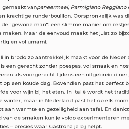
ta gemaakt van
paneermeel
,
Parmigiano Reggiano
en krachtige runderbouillon. Oorspronkelijk was d
r de "gewone man": een slimme manier om restje
e maken. Maar de eenvoud maakt het juist zo bijz
hartig en vol umami.
li in brodo zo aantrekkelijk maakt voor de Neder
is een gerecht zonder poespas, vol smaak en nost
eren als voorgerecht tijdens een uitgebreid diner, 
 op een koude dag. Bovendien past het perfect bi
fde voor wijn bij het eten. In Italië wordt het tradi
e winter, maar in Nederland past het op elk mome
t aan warmte en gezelligheid aan tafel. En dankzi
id van de smaken kun je volop experimenteren me
es – precies waar Gastrona je bij helpt.