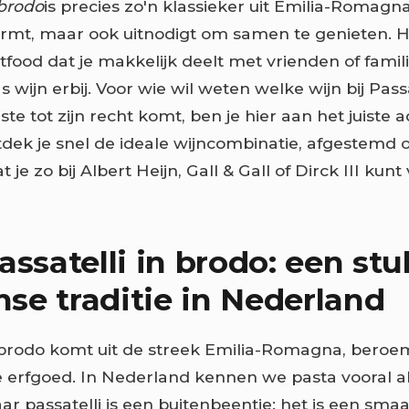
 brodo
is precies zo'n klassieker uit Emilia-Romagna 
rmt, maar ook uitnodigt om samen te genieten. He
food dat je makkelijk deelt met vrienden of familie
 wijn erbij. Voor wie wil weten welke wijn bij Passa
te tot zijn recht komt, ben je hier aan het juiste a
dek je snel de ideale wijncombinatie, afgestemd 
je zo bij Albert Heijn, Gall & Gall of Dirck III kunt
assatelli in brodo: een stu
anse traditie in Nederland
n brodo komt uit de streek Emilia-Romagna, bero
re erfgoed. In Nederland kennen we pasta vooral als
r passatelli is een buitenbeentje: het is een smaa