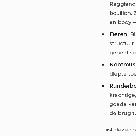
Reggiano 
bouillon.
en body –
Eieren
: B
structuur
geheel soe
Nootmusk
diepte to
Runderbo
krachtige,
goede kan
de brug t
Juist deze c