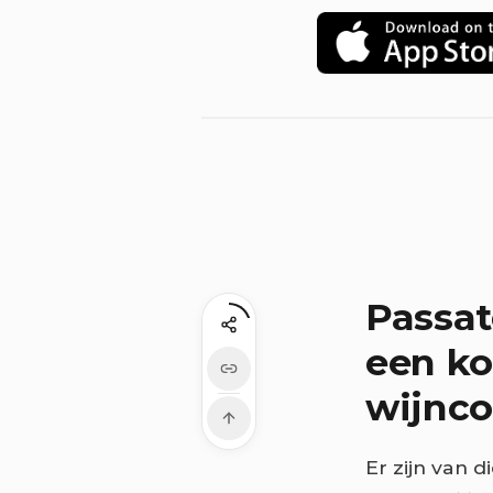
Passate
een ko
wijnc
Er zijn van d