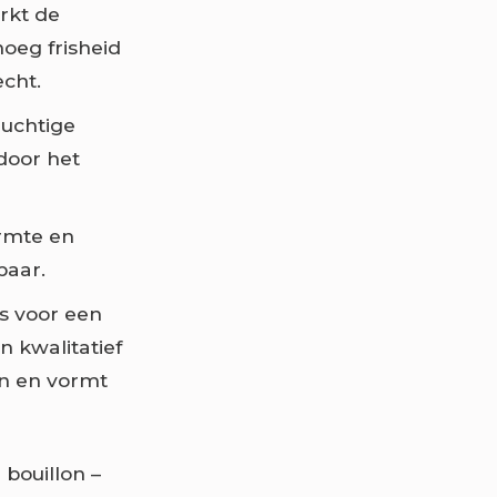
rkt de
noeg frisheid
echt.
luchtige
door het
rmte en
baar.
es voor een
n kwalitatief
en en vormt
bouillon –