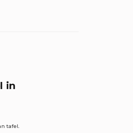
l in
n tafel.