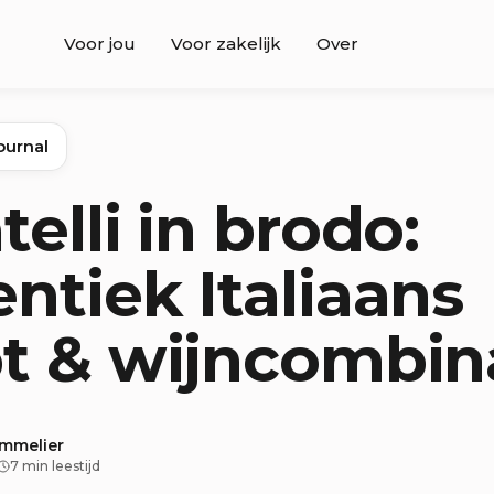
Voor jou
Voor zakelijk
Over
ournal
telli in brodo:
ntiek Italiaans
t & wijncombin
ommelier
7 min leestijd