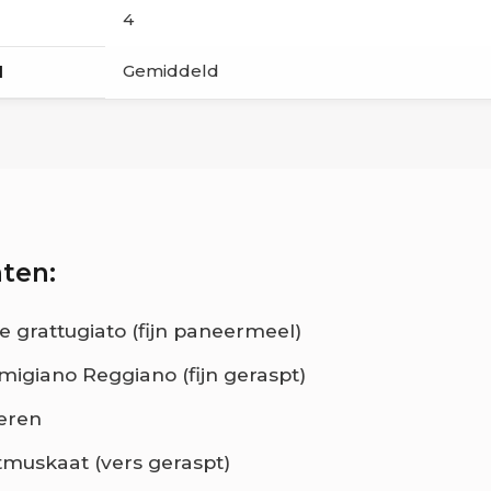
4
Gemiddeld
d
ten:
e grattugiato (fijn paneermeel)
migiano Reggiano (fijn geraspt)
ieren
otmuskaat (vers geraspt)