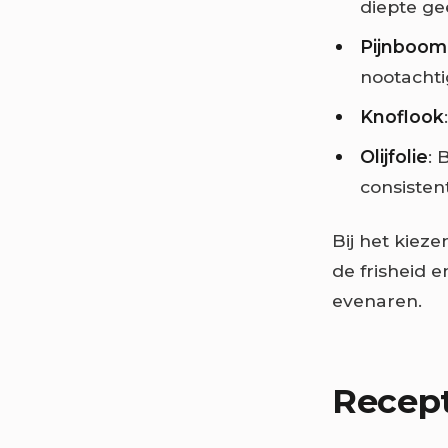
diepte gee
Pijnboom
nootacht
Knoflook
Olijfolie
: 
consistent
Bij het kieze
de frisheid 
evenaren.
Recep