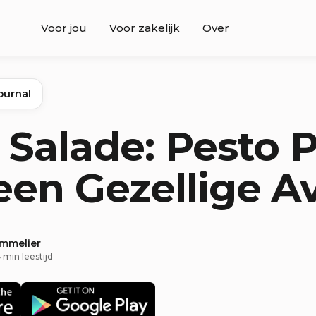
Voor jou
Voor zakelijk
Over
ournal
 Salade: Pesto 
een Gezellige 
ommelier
 min leestijd