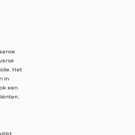
iaanse
verse
olie. Het
m in
ook een
iënten.
ltijd