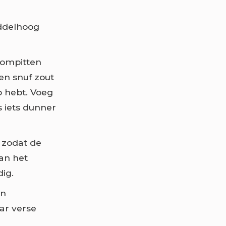
ddelhoog
oompitten
een snuf zout
o hebt. Voeg
 iets dunner
 zodat de
van het
ig.
en
ar verse