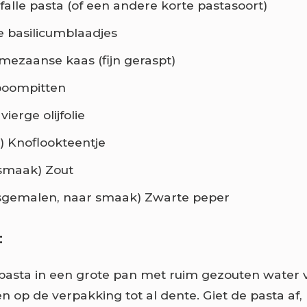
falle pasta (of een andere korte pastasoort)
e basilicumblaadjes
mezaanse kaas (fijn geraspt)
boompitten
vierge olijfolie
t) Knoflookteentje
r smaak) Zout
ersgemalen, naar smaak) Zwarte peper
:
pasta in een grote pan met ruim gezouten water 
n op de verpakking tot al dente. Giet de pasta af