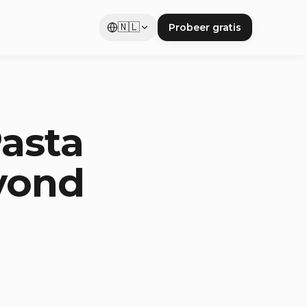
🇳🇱
Probeer gratis
Pasta
Avond