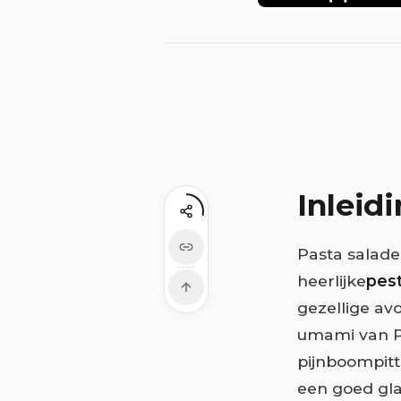
Inleid
Pasta salade 
heerlijke
pes
gezellige avo
umami van P
pijnboompitt
een goed gla