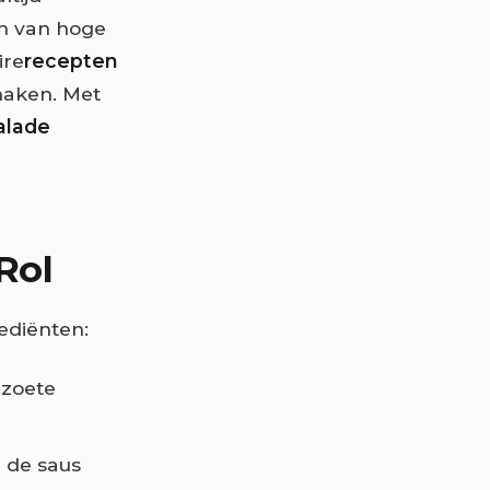
en van hoge
ire
recepten
 maken. Met
alade
Rol
ediënten:
t zoete
 de saus