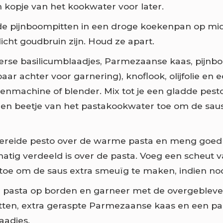
kopje van het kookwater voor later.
de pijnboompitten in een droge koekenpan op mi
licht goudbruin zijn. Houd ze apart.
erse basilicumblaadjes, Parmezaanse kaas, pijnb
aar achter voor garnering), knoflook, olijfolie en 
enmachine of blender. Mix tot je een gladde pest
een beetje van het pastakookwater toe om de saus
bereide pesto over de warme pasta en meng goed
matig verdeeld is over de pasta. Voeg een scheut 
toe om de saus extra smeuïg te maken, indien nod
 pasta op borden en garneer met de overgeblev
tten, extra geraspte Parmezaanse kaas en een pa
aadjes.