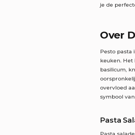
je de perfec
Over D
Pesto pasta 
keuken. Het 
basilicum, k
oorspronkelij
overvloed aa
symbool van 
Pasta Sal
Pasta salade