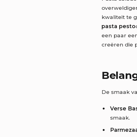
overweldigen
kwaliteit te
pasta pesto
een paar een
creëren die p
Belang
De smaak van
Verse Bas
smaak.
Parmeza