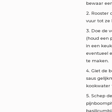
bewaar een 
Rooster 
vuur tot ze 
Doe de v
(houd een p
in een keuk
eventueel 
te maken.
Giet de 
saus gelijk
kookwater 
Schep de
pijnboompi
basilicumbl