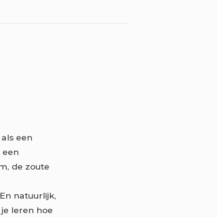
 als een
r een
um, de zoute
n natuurlijk,
 je leren hoe