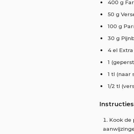
400 g Far
50 g Vers
100 g Par
30 g Pijn
4 el Extra 
1 (gepers
1 tl (naa
1/2 tl (v
Instructies
Kook de 
aanwijzinge