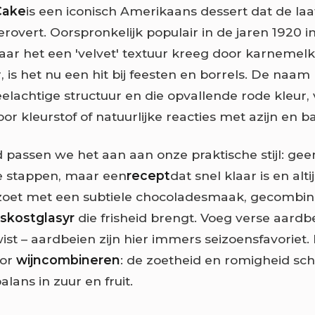
Cake
is een iconisch Amerikaans dessert dat de laa
rovert. Oorspronkelijk populair in de jaren 1920 i
aar het een 'velvet' textuur kreeg door karnemel
 is het nu een hit bij feesten en borrels. De naa
eelachtige structuur en die opvallende rode kleur,
r kleurstof of natuurlijke reacties met azijn en b
 passen we het aan aan onze praktische stijl: ge
e stappen, maar een
recept
dat snel klaar is en alti
t zoet met een subtiele chocoladesmaak, gecombi
rskostglasyr
die frisheid brengt. Voeg verse aardb
ist – aardbeien zijn hier immers seizoensfavoriet.
oor
wijncombineren
: de zoetheid en romigheid s
lans in zuur en fruit.