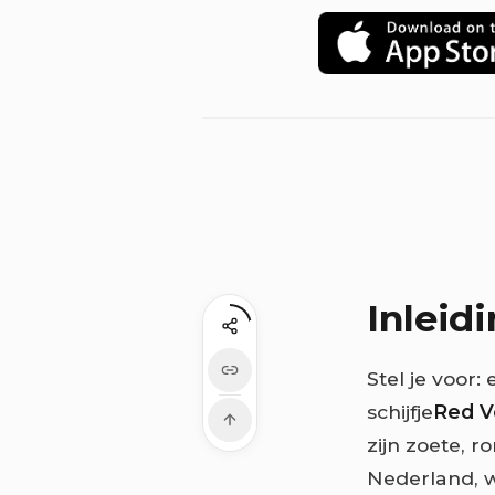
Inleid
Stel je voor:
schijfje
Red V
zijn zoete, r
Nederland, w