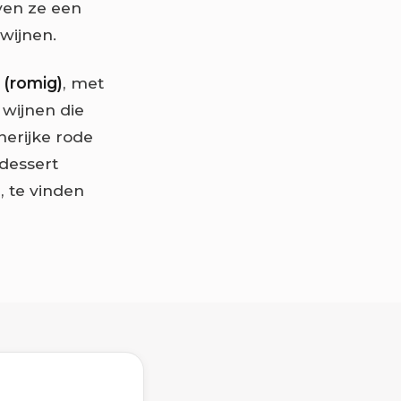
even ze een
 wijnen.
 (romig)
, met
 wijnen die
nerijke rode
 dessert
, te vinden