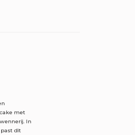
en
 cake met
wennerij. In
past dit