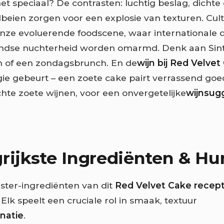
t speciaal? De contrasten: luchtig beslag, dichte
beien zorgen voor een explosie van texturen. Cul
 onze evoluerende foodscene, waar internationale 
ndse nuchterheid worden omarmd. Denk aan Sint
n of een zondagsbrunch. En de
wijn bij Red Velvet
e gebeurt – een zoete cake pairt verrassend go
chte zoete wijnen, voor een onvergetelijke
wijnsug
rijkste Ingrediënten & Hu
ster-ingrediënten van dit
Red Velvet Cake recep
Elk speelt een cruciale rol in smaak, textuur
natie
.