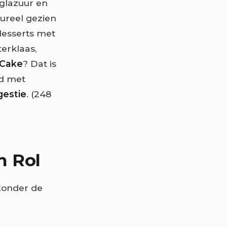
 glazuur en
tureel gezien
desserts met
erklaas,
 Cake
? Dat is
ed met
gestie
. (248
n Rol
t
onder de