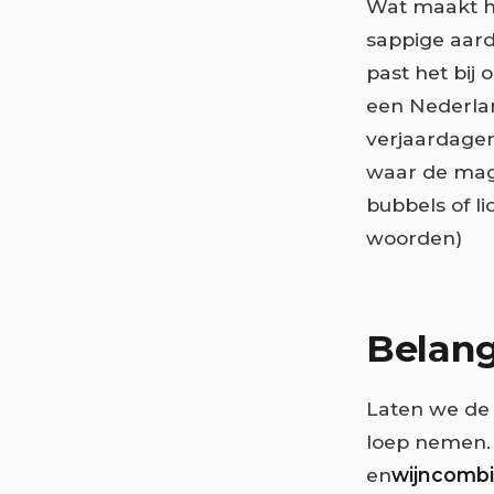
Wat maakt he
sappige aard
past het bij
een Nederla
verjaardage
waar de magi
bubbels of li
woorden)
Belang
Laten we de 
loep nemen. 
en
wijncombi