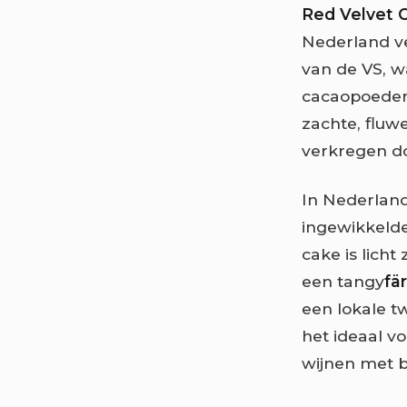
Red Velvet 
Nederland ve
van de VS, w
cacaopoeder,
zachte, fluw
verkregen doo
In Nederland
ingewikkeld
cake is lich
een tangy
fä
een lokale tw
het ideaal v
wijnen met ba