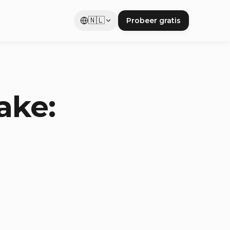
🇳🇱
Probeer gratis
ake: