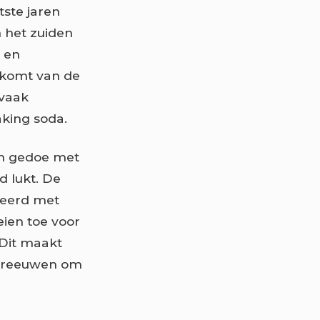
tste jaren
n het zuiden
k en
m komt van de
 vaak
aking soda.
en gedoe met
jd lukt. De
neerd met
eien toe voor
 Dit maakt
chreeuwen om