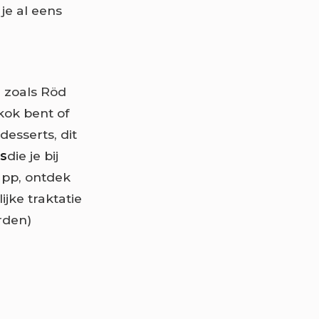
 je al eens
 zoals Röd
kok bent of
desserts, dit
es
die je bij
app, ontdek
ijke traktatie
rden)