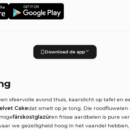
Download de app
ing
 een sfeervolle avond thuis, kaarslicht op tafel en e
elvet Cake
dat smelt op je tong. Die roodfluwelen
omige
färskostglazür
en frisse aardbeien is pure ver
aar we gezelligheid hoog in het vaandel hebben, 