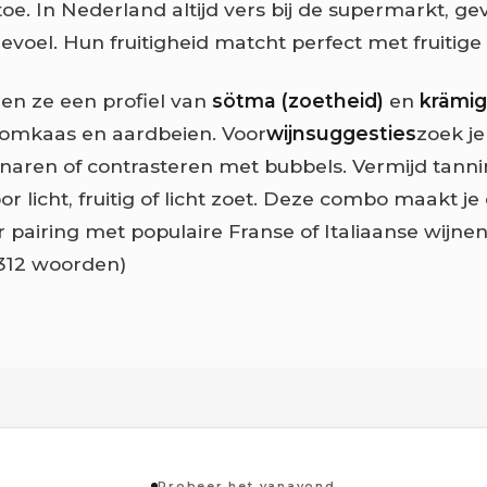
toe. In Nederland altijd vers bij de supermarkt, g
evoel. Hun fruitigheid matcht perfect met fruitige
en ze een profiel van
sötma (zoetheid)
en
krämig
oomkaas en aardbeien. Voor
wijnsuggesties
zoek je
naren of contrasteren met bubbels. Vermijd tanni
or licht, fruitig of licht zoet. Deze combo maakt je
 pairing met populaire Franse of Italiaanse wijnen
 (312 woorden)
Probeer het vanavond