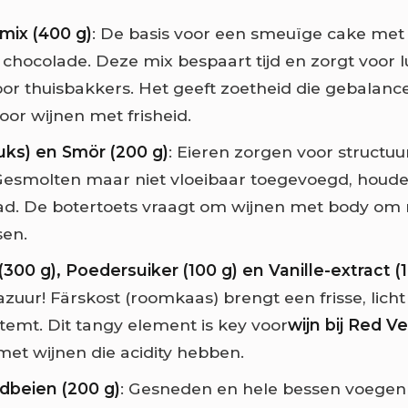
mix (400 g)
: De basis voor een smeuïge cake met 
n chocolade. Deze mix bespaart tijd en zorgt voor l
oor thuisbakkers. Het geeft zoetheid die gebalan
or wijnen met frisheid.
uks) en Smör (200 g)
: Eieren zorgen voor structuu
Gesmolten maar niet vloeibaar toegevoegd, houde
ad. De botertoets vraagt om wijnen met body om n
sen.
300 g), Poedersuiker (100 g) en Vanille-extract (1 
zuur! Färskost (roomkaas) brengt een frisse, licht 
 temt. Dit tangy element is key voor
wijn bij Red V
 met wijnen die acidity hebben.
dbeien (200 g)
: Gesneden en hele bessen voegen 