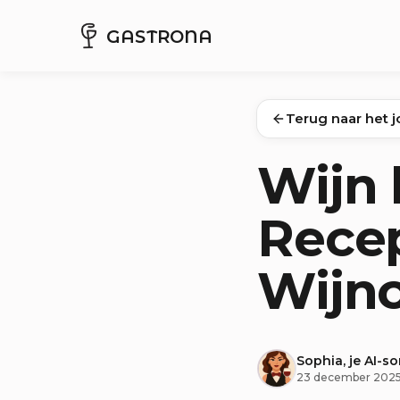
GASTRONA
Terug naar het j
Wijn 
Recep
Wijn
Sophia, je AI-s
23 december 202