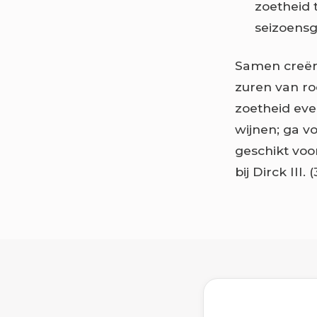
zoetheid 
seizoensg
Samen creër
zuren van r
zoetheid eve
wijnen; ga vo
geschikt voor
bij Dirck III.