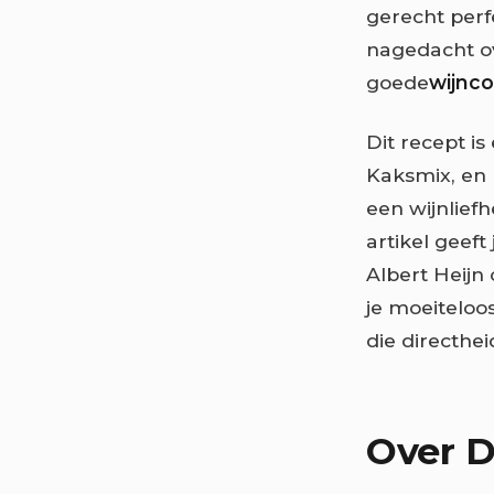
gerecht perfe
nagedacht o
goede
wijnc
Dit recept i
Kaksmix, en 
een wijnlief
artikel geeft
Albert Heijn
je moeiteloos
die directhe
Over D