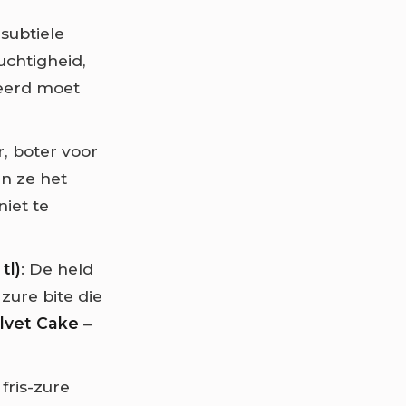
subtiele
uchtigheid,
ceerd moet
r, boter voor
n ze het
iet te
tl)
: De held
zure bite die
elvet Cake
–
fris-zure