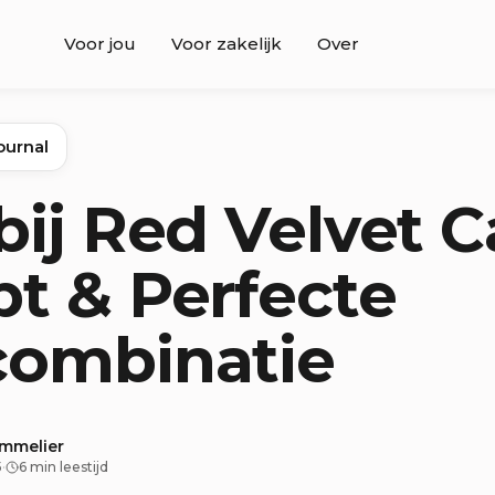
Voor jou
Voor zakelijk
Over
ournal
bij Red Velvet C
t & Perfecte
combinatie
ommelier
5
·
6 min leestijd