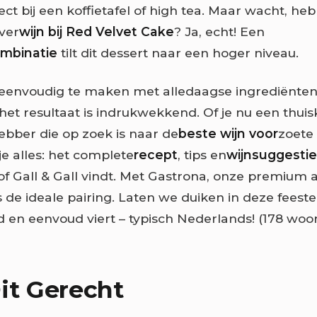
ct bij een koffietafel of high tea. Maar wacht, heb
ver
wijn bij Red Velvet Cake
? Ja, echt! Een
ombinatie
tilt dit dessert naar een hoger niveau.
s eenvoudig te maken met alledaagse ingrediënten
het resultaat is indrukwekkend. Of je nu een thuis
hebber die op zoek is naar de
beste wijn voor
zoete 
 je alles: het complete
recept
, tips en
wijnsuggesti
 of Gall & Gall vindt. Met Gastrona, onze premium 
 de ideale pairing. Laten we duiken in deze feestel
id en eenvoud viert – typisch Nederlands! (178 woo
it Gerecht