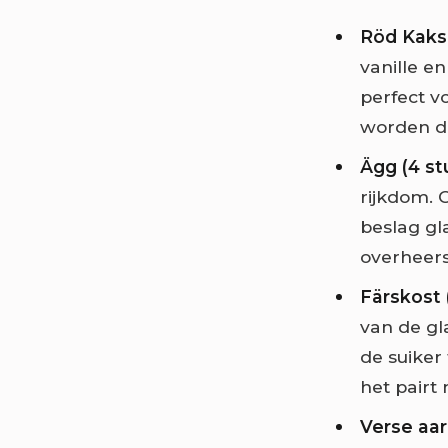
Röd Kaks
vanille e
perfect v
worden do
Ägg (4 st
rijkdom. 
beslag gl
overheer
Färskost (
van de gla
de suiker
het pairt
Verse aar