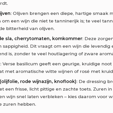
rdt.
ijven
: Olijven brengen een diepe, hartige smaak 
om een wijn die niet te tanninerijk is; te veel tann
e bitterheid van olijven.
 sla, cherrytomaten, komkommer
: Deze zorge
en sappigheid. Dit vraagt om een wijn die levendig 
nd is, zonder te veel houtlagering of zware aroma
m
: Verse basilicum geeft een geurige, kruidige noot
 met aromatische witte wijnen of rosé met kruid
olijfolie, rode wijnazijn, knoflook)
: De dressing br
een frisse, licht pittige en zachte toets. Zuren i
n wijn snel laten verbleken – kies daarom voor wi
e zuren hebben.