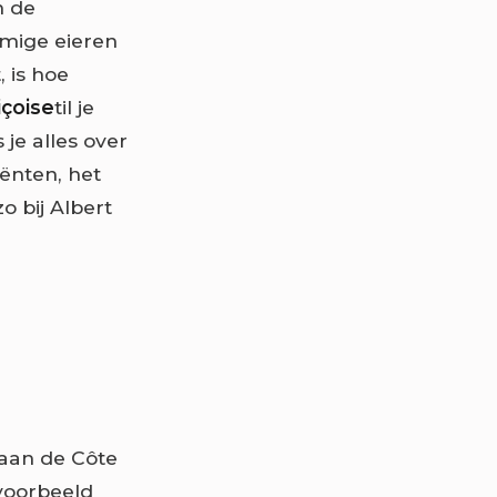
n de
omige eieren
 is hoe
içoise
til je
 je alles over
iënten, het
o bij Albert
 aan de Côte
 voorbeeld