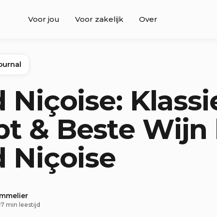
Voor jou
Voor zakelijk
Over
ournal
d Niçoise: Klassi
t & Beste Wijn 
d Niçoise
ommelier
7 min leestijd