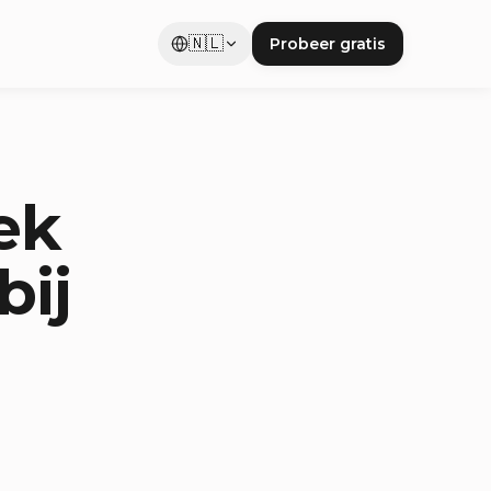
🇳🇱
Probeer gratis
ek
bij