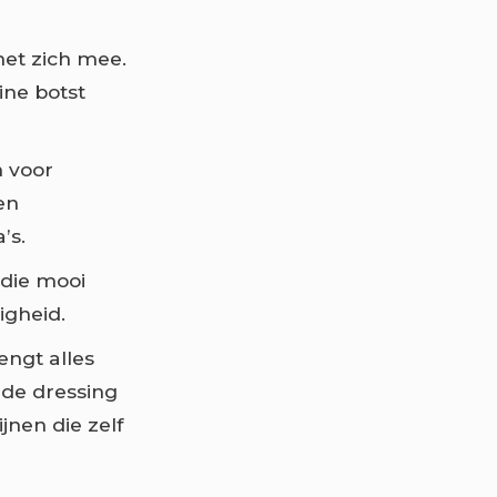
met zich mee.
ine botst
n voor
en
’s.
 die mooi
igheid.
engt alles
n de dressing
jnen die zelf