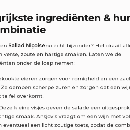
rijkste ingrediënten & hun
ombinatie
een
Sallad Niçoise
nu écht bijzonder? Het draait a
n verse, zoute en hartige smaken. Laten we de
iënten onder de loep nemen:
ekookte eieren zorgen voor romigheid en een zac
. Ze dempen scherpe zuren en zorgen dat een wijn
t te fel overkomt.
 Deze kleine visjes geven de salade een uitgesproke
tige smaak. Ansjovis vraagt om een wijn met v
n eventueel een licht zoutige toets, zodat de combi