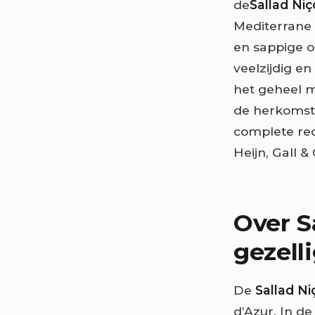
de
Sallad Niç
Mediterrane 
en sappige o
veelzijdig en 
het geheel mo
de herkomst 
complete rece
Heijn, Gall & 
Over S
gezell
De
Sallad Ni
d’Azur. In d