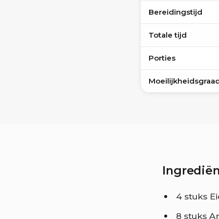
Bereidingstijd
Totale tijd
Porties
Moeilijkheidsgraa
Ingrediën
4 stuks E
8 stuks An