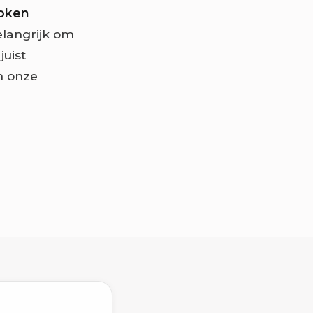
roken
belangrijk om
juist
in onze