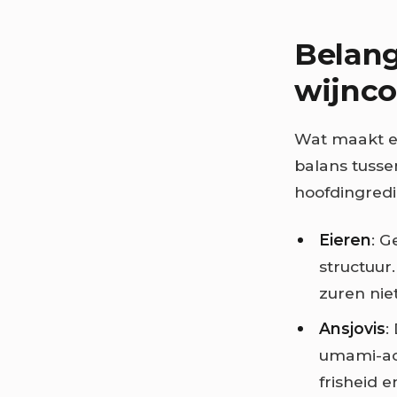
Belang
wijnc
Wat maakt 
balans tusse
hoofdingred
Eieren
: G
structuur
zuren nie
Ansjovis
:
umami-ach
frisheid e