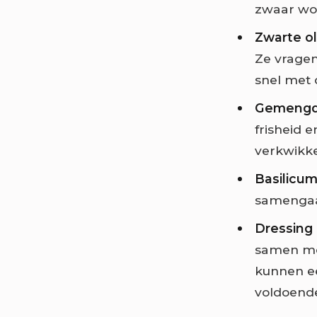
zwaar wo
Zwarte ol
Ze vragen 
snel met d
Gemengde
frisheid 
verkwikke
Basilicu
samengaat
Dressing (
samen met 
kunnen ee
voldoend