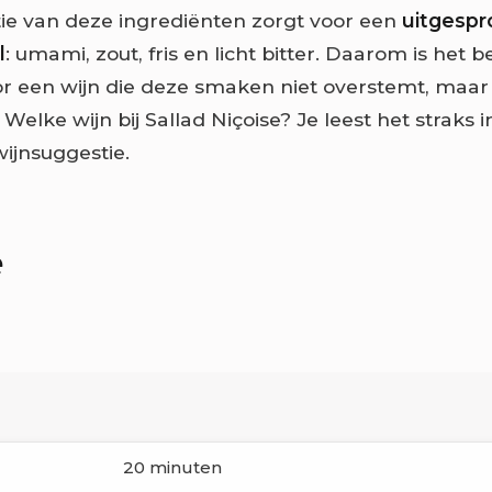
e van deze ingrediënten zorgt voor een
uitgesp
l
: umami, zout, fris en licht bitter. Daarom is het 
or een wijn die deze smaken niet overstemt, maar 
Welke wijn bij Sallad Niçoise? Je leest het straks 
wijnsuggestie.
e
d
20 minuten