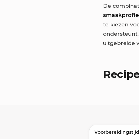
De combinati
smaakprofie
te kiezen vo
ondersteunt. 
uitgebreide 
Recip
Voorbereidingstij