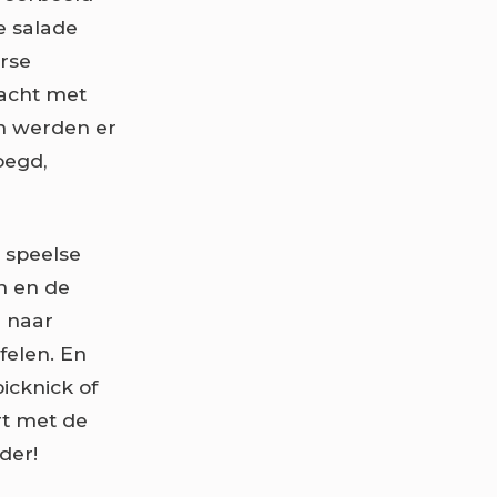
e salade
rse
racht met
en werden er
oegd,
t speelse
en en de
g naar
felen. En
picknick of
rt met de
der!