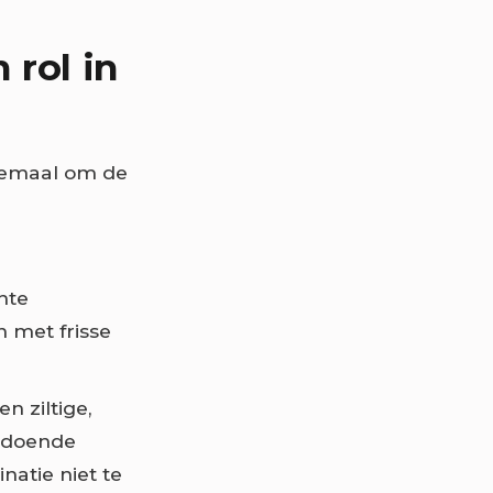
 rol in
llemaal om de
hte
 met frisse
n ziltige,
oldoende
natie niet te