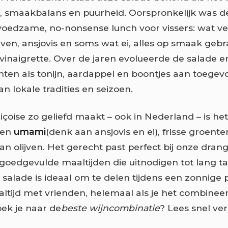
 smaakbalans en puurheid. Oorspronkelijk was d
voedzame, no-nonsense lunch voor vissers: wat ve
ijven, ansjovis en soms wat ei, alles op smaak geb
vinaigrette. Over de jaren evolueerde de salade 
nten als tonijn, aardappel en boontjes aan toegev
an lokale tradities en seizoen.
içoise zo geliefd maakt – ook in Nederland – is he
sen
umami
(denk aan ansjovis en ei), frisse groent
an olijven. Het gerecht past perfect bij onze dran
goedgevulde maaltijden die uitnodigen tot lang ta
e salade is ideaal om te delen tijdens een zonnige 
aaltijd met vrienden, helemaal als je het combinee
Zoek je naar de
beste wijncombinatie
? Lees snel ver