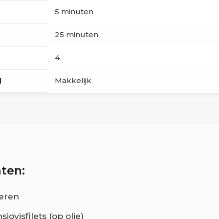
5 minuten
25 minuten
4
Makkelijk
d
ten:
ieren
sjovisfilets (op olie)