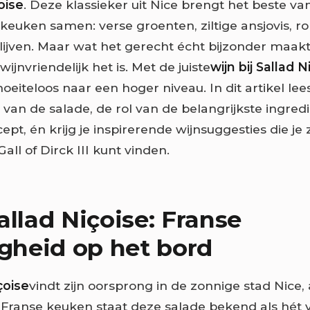
oise
. Deze klassieker uit Nice brengt het beste va
keuken samen: verse groenten, ziltige ansjovis, r
lijven. Maar wat het gerecht écht bijzonder maakt,
wijnvriendelijk het is. Met de juiste
wijn bij Sallad N
eiteloos naar een hoger niveau. In dit artikel lees
van de salade, de rol van de belangrijkste ingred
pt, én krijg je inspirerende wijnsuggesties die je z
Gall of Dirck III kunt vinden.
allad Niçoise: Franse
igheid op het bord
çoise
vindt zijn oorsprong in de zonnige stad Nice,
e Franse keuken staat deze salade bekend als hét