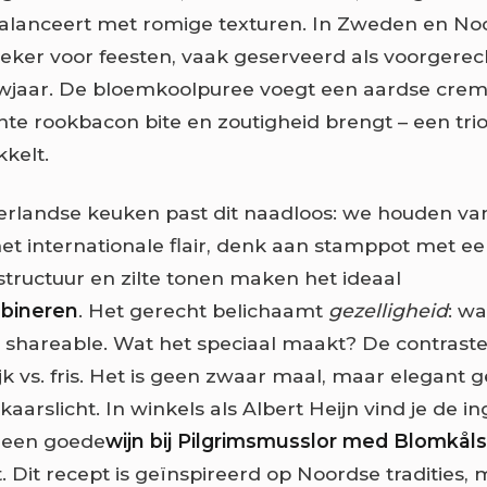
balanceert met romige texturen. In Zweden en No
sieker voor feesten, vaak geserveerd als voorgerech
uwjaar. De bloemkoolpuree voegt een aardse cremi
ante rookbacon bite en zoutigheid brengt – een tri
kkelt.
rlandse keuken past dit naadloos: we houden van
t internationale flair, denk aan stamppot met e
tructuur en zilte tonen maken het ideaal
bineren
. Het gerecht belichaamt
gezelligheid
: w
 shareable. Wat het speciaal maakt? De contrasten
ijk vs. fris. Het is geen zwaar maal, maar elegant
 kaarslicht. In winkels als Albert Heijn vind je de i
t een goede
wijn bij Pilgrimsmusslor med Blomkål
. Dit recept is geïnspireerd op Noordse tradities,