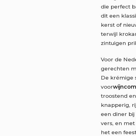
die perfect 
dit een klas
kerst of nie
terwijl krok
zintuigen pri
Voor de Nede
gerechten me
De krémige s
voor
wijncom
troostend en
knapperig, r
een diner bij
vers, en me
het een feest