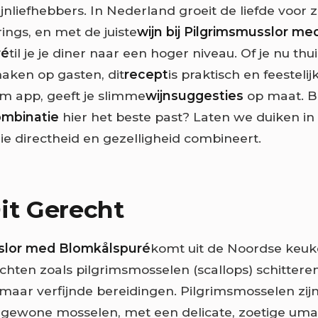
jnliefhebbers. In Nederland groeit de liefde voor 
rings, en met de juiste
wijn bij Pilgrimsmusslor me
ré
til je je diner naar een hoger niveau. Of je nu thu
maken op gasten, dit
recept
is praktisch en feestelij
m app, geeft je slimme
wijnsuggesties
op maat. 
ombinatie
hier het beste past? Laten we duiken in
die directheid en gezelligheid combineert.
it Gerecht
slor med Blomkålspuré
komt uit de Noordse keuk
chten zoals pilgrimsmosselen (scallops) schitteren
maar verfijnde bereidingen. Pilgrimsmosselen zijn
n gewone mosselen, met een delicate, zoetige u