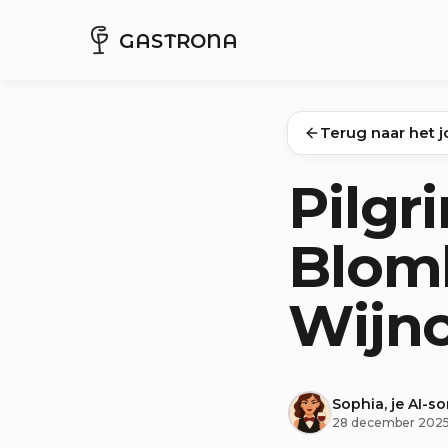
GASTRONA
Terug naar het j
Pilg
Blomk
Wijn
Sophia, je AI-s
28 december 202