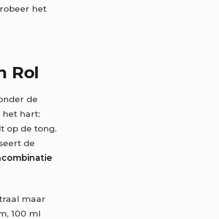
Probeer het
n Rol
onder de
 het hart:
t op de tong.
seert de
ncombinatie
utraal maar
m, 100 ml