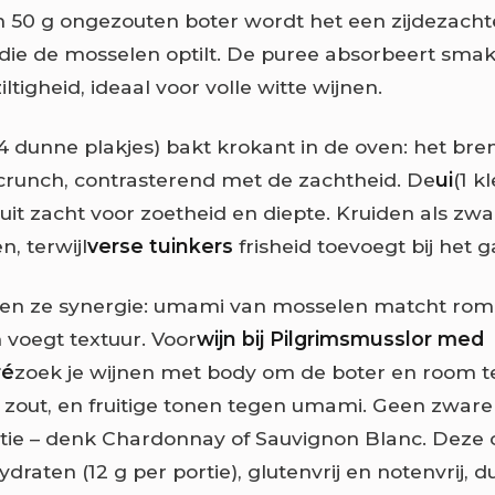
n 50 g ongezouten boter wordt het een zijdezacht
ie de mosselen optilt. De puree absorbeert sma
ltigheid, ideaal voor volle witte wijnen.
4 dunne plakjes) bakt krokant in de oven: het bre
crunch, contrasterend met de zachtheid. De
ui
(1 kl
ruit zacht voor zoetheid en diepte. Kruiden als zw
n, terwijl
verse tuinkers
frisheid toevoegt bij het 
n ze synergie: umami van mosselen matcht rom
 voegt textuur. Voor
wijn bij Pilgrimsmusslor med
ré
zoek je wijnen met body om de boter en room 
n zout, en fruitige tonen tegen umami. Geen zware
tie – denk Chardonnay of Sauvignon Blanc. Deze 
ydraten (12 g per portie), glutenvrij en notenvrij, 