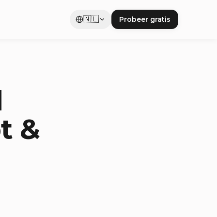
🇳🇱
Probeer gratis
d
t &