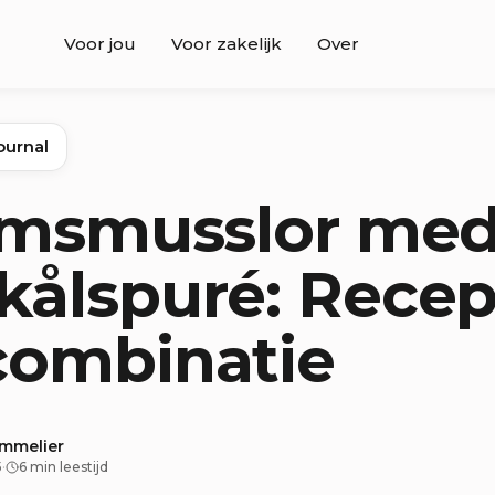
Voor jou
Voor zakelijk
Over
ournal
rimsmusslor me
ålspuré: Recep
combinatie
ommelier
5
·
6 min leestijd