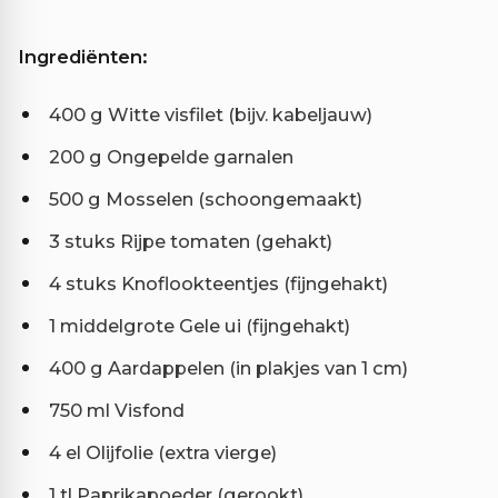
Ingrediënten:
400 g Witte visfilet (bijv. kabeljauw)
200 g Ongepelde garnalen
500 g Mosselen (schoongemaakt)
3 stuks Rijpe tomaten (gehakt)
4 stuks Knoflookteentjes (fijngehakt)
1 middelgrote Gele ui (fijngehakt)
400 g Aardappelen (in plakjes van 1 cm)
750 ml Visfond
4 el Olijfolie (extra vierge)
1 tl Paprikapoeder (gerookt)