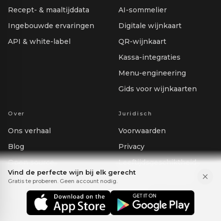
Recept- & maaltijddata
AI-sommelier
Ingebouwde ervaringen
Digitale wijnkaart
API & white-label
QR-wijnkaart
Kassa-integraties
Menu-engineering
Gids voor wijnkaarten
Over
Juridisch
Ons verhaal
Voorwaarden
Blog
Privacy
Open source
Leeftijdsgeschiktheid
Vind de perfecte wijn bij elk gerecht
Perskit
Mijn data verwijderen
Gratis te proberen. Geen account nodig.
Help
Sitemap