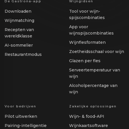
De Gastrona-app
Wijngidsen
Downloaden
Tool voor wijn-
spijscombinaties
Wijnmatching
App voor
Recepten van
wijnspijscombinaties
wereldklasse
Wijnflesformaten
AI-sommelier
Zoetheidsschaal voor wijn
Restaurantmodus
Glazen per fles
Serveertemperatuur van
wijn
Alcoholpercentage van
wijn
Voor bedrijven
Zakelijke oplossingen
Pilot uitwerken
Wijn- & food-API
Pairing-intelligentie
Wijnkaartsoftware