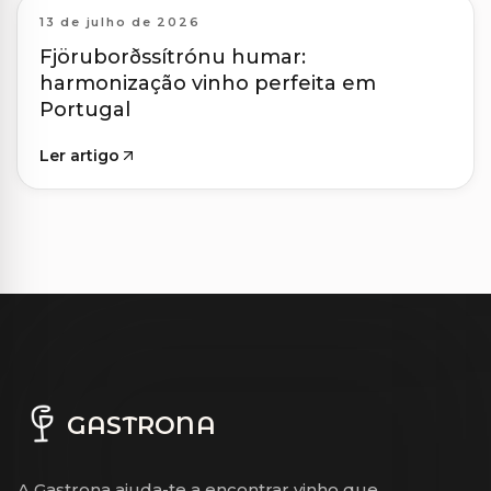
13 de julho de 2026
Fjöruborðssítrónu humar:
harmonização vinho perfeita em
Portugal
Ler artigo
GASTRONA
A Gastrona ajuda-te a encontrar vinho que