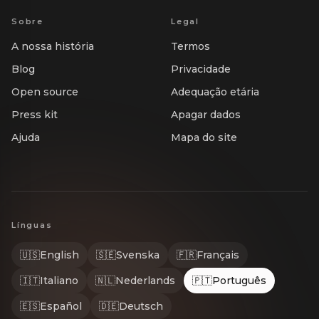
Sobre
Legal
A nossa história
Termos
Blog
Privacidade
Open source
Adequação etária
Press kit
Apagar dados
Ajuda
Mapa do site
Línguas
🇺🇸
English
🇸🇪
Svenska
🇫🇷
Français
🇮🇹
Italiano
🇳🇱
Nederlands
🇵🇹
Português
🇪🇸
Español
🇩🇪
Deutsch