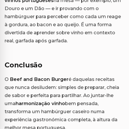
vinhos portugueses
na mesa — por exemplo, um
Douro e um Dão — e ir provando com o
hambúrguer para perceber como cada um reage
à gordura, ao bacon e ao queijo. É uma forma
divertida de aprender sobre vinho em contexto
real, garfada após garfada.
Conclusão
O
Beef and Bacon Burger
é daquelas receitas
que nunca desiludem: simples de preparar, cheia
de sabor e perfeita para partilhar. Ao juntar-lhe
uma
harmonização vinho
bem pensada,
transforma um hambúrguer caseiro numa
experiência gastronómica completa, à altura da
melhor mesa portuguesa.