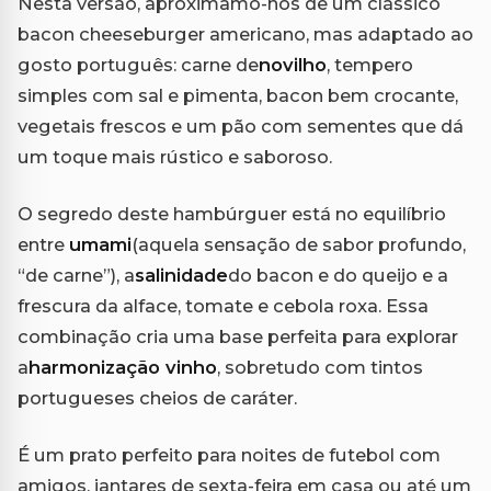
Nesta versão, aproximamo-nos de um clássico
bacon cheeseburger americano, mas adaptado ao
gosto português: carne de
novilho
, tempero
simples com sal e pimenta, bacon bem crocante,
vegetais frescos e um pão com sementes que dá
um toque mais rústico e saboroso.
O segredo deste hambúrguer está no equilíbrio
entre
umami
(aquela sensação de sabor profundo,
“de carne”), a
salinidade
do bacon e do queijo e a
frescura da alface, tomate e cebola roxa. Essa
combinação cria uma base perfeita para explorar
a
harmonização vinho
, sobretudo com tintos
portugueses cheios de caráter.
É um prato perfeito para noites de futebol com
amigos, jantares de sexta-feira em casa ou até um