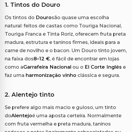
1. Tintos do Douro
Os tintos do
Douro
são quase uma escolha
natural: feitos de castas como Touriga Nacional,
Touriga Franca e Tinta Roriz, oferecem fruta preta
madura, estrutura e taninos firmes, ideais para a
carne de novilho e o bacon. Um Douro tinto jovem,
na faixa dos
8–12 €
, é fácil de encontrar em lojas
como a
Garrafeira Nacional
ou o
El Corte Inglés
e
faz uma
harmonização vinho
clássica e segura.
2. Alentejo tinto
Se prefere algo mais macio e guloso, um tinto
do
Alentejo
é uma aposta certeira. Normalmente
com fruta vermelha e preta madura, taninos
sedosos e notas ligeiramente achocolatadas ou