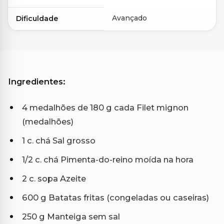
Avançado
Dificuldade
Ingredientes:
4 medalhões de 180 g cada Filet mignon
(medalhões)
1 c. chá Sal grosso
1/2 c. chá Pimenta-do-reino moída na hora
2 c. sopa Azeite
600 g Batatas fritas (congeladas ou caseiras)
250 g Manteiga sem sal