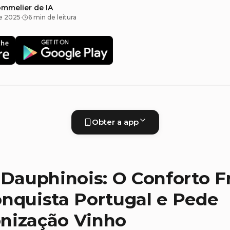
ommelier de IA
e 2025
·
6 min de leitura
Obter a app
 Dauphinois: O Conforto F
nquista Portugal e Pede
nização Vinho