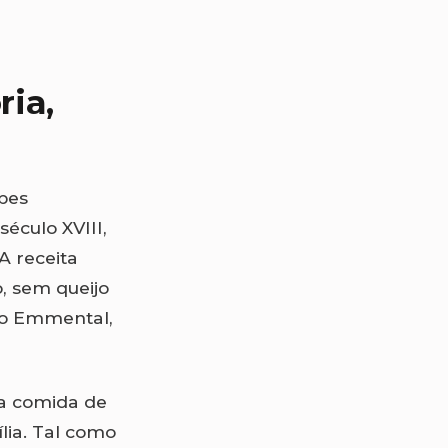
ria,
lpes
século XVIII,
A receita
o, sem queijo
mo Emmental,
la comida de
lia. Tal como