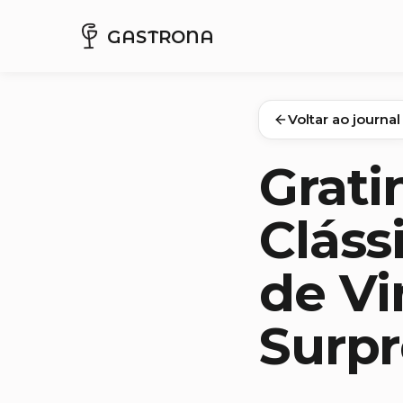
GASTRONA
Voltar ao journal
Grati
Cláss
de Vi
Surp