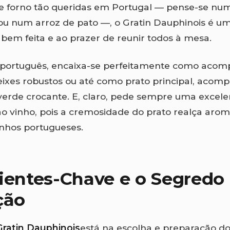
de forno tão queridas em Portugal — pense-se nu
u num arroz de pato —, o Gratin Dauphinois é u
 bem feita e ao prazer de reunir todos à mesa.
 português, encaixa-se perfeitamente como ac
eixes robustos ou até como prato principal, aco
erde crocante. E, claro, pede sempre uma excele
 vinho, pois a cremosidade do prato realça arom
inhos portugueses.
ientes-Chave e o Segredo
ção
Gratin Dauphinois
está na escolha e preparação d