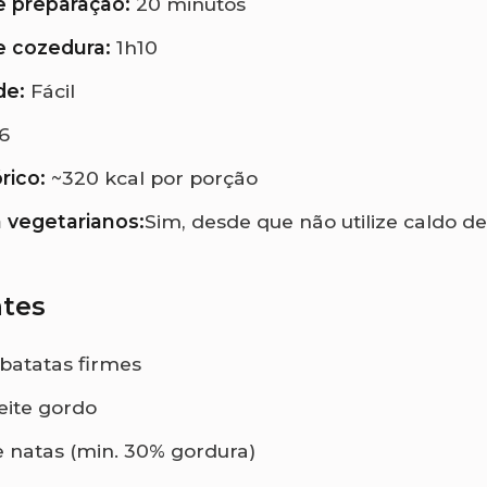
 preparação:
20 minutos
 cozedura:
1h10
de:
Fácil
6
rico:
~320 kcal por porção
 vegetarianos:
Sim, desde que não utilize caldo d
ntes
 batatas firmes
 leite gordo
 natas (min. 30% gordura)