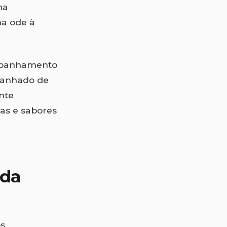
ma
ma ode à
ompanhamento
mpanhado de
nte
as e sabores
 da
os