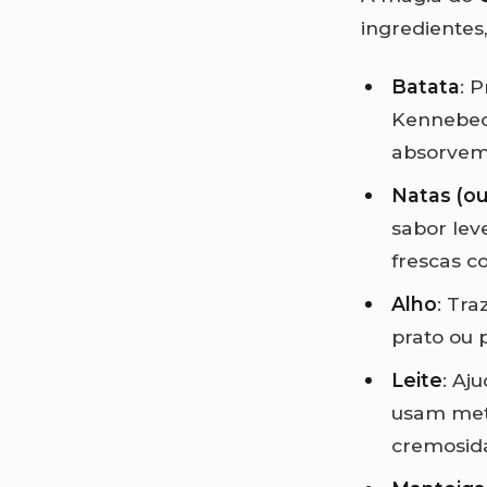
ingredientes
Batata
: 
Kennebec,
absorvem
Natas (ou
sabor lev
frescas c
Alho
: Tra
prato ou 
Leite
: Aj
usam meta
cremosid