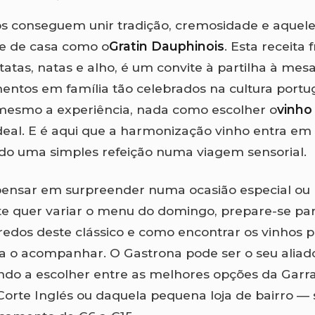
s conseguem unir tradição, cremosidade e aquele
te de casa como o
Gratin Dauphinois
. Esta receita 
tatas, natas e alho, é um convite à partilha à mes
ntos em família tão celebrados na cultura portu
mesmo a experiência, nada como escolher o
vinho
deal. E é aqui que a harmonização vinho entra em
do uma simples refeição numa viagem sensorial.
 pensar em surpreender numa ocasião especial ou
 quer variar o menu do domingo, prepare-se par
redos deste clássico e como encontrar os vinhos 
ra o acompanhar. O Gastrona pode ser o seu aliad
ndo a escolher entre as melhores opções da Garra
 Corte Inglés ou daquela pequena loja de bairro 