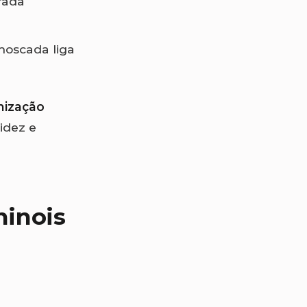
urada
moscada liga
ização
idez e
hinois