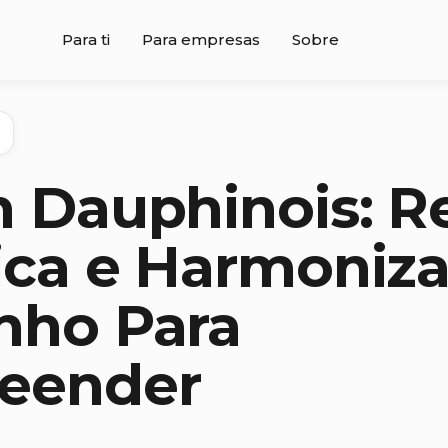
Para ti
Para empresas
Sobre
n Dauphinois: R
ica e Harmoniz
nho Para
reender