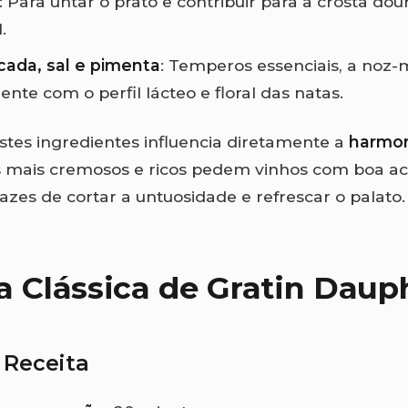
: Para untar o prato e contribuir para a crosta do
.
ada, sal e pimenta
: Temperos essenciais, a noz-
nte com o perfil lácteo e floral das natas.
stes ingredientes influencia diretamente a
harmon
os mais cremosos e ricos pedem vinhos com boa ac
azes de cortar a untuosidade e refrescar o palato.
a Clássica de Gratin Daup
 Receita