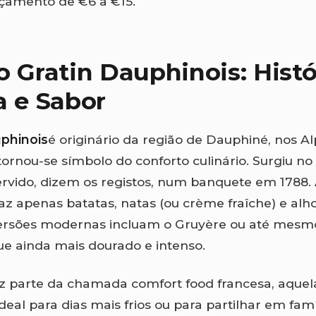
çamento de €6 a €15.
o Gratin Dauphinois: Histó
a e Sabor
uphinois
é originário da região de Dauphiné, nos A
tornou-se símbolo do conforto culinário. Surgiu no 
ervido, dizem os registos, num banquete em 1788. 
raz apenas batatas, natas (ou crème fraîche) e alh
rsões modernas incluam o Gruyère ou até mes
e ainda mais dourado e intenso.
az parte da chamada comfort food francesa, aque
deal para dias mais frios ou para partilhar em famí