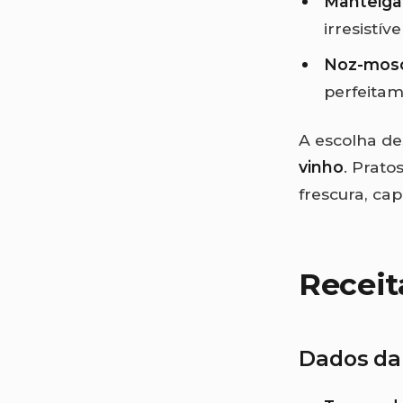
Manteiga
irresistível
Noz-mosc
perfeitame
A escolha de
vinho
. Prat
frescura, cap
Receit
Dados da