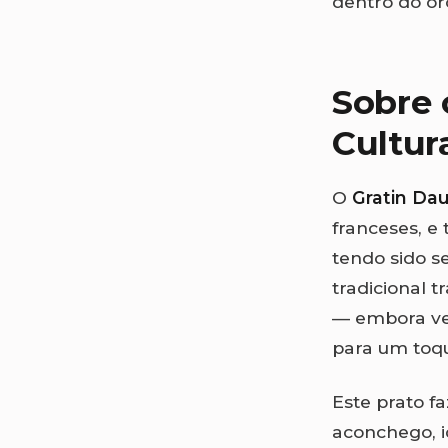
dentro do or
Sobre 
Cultur
O
Gratin Da
franceses, e 
tendo sido s
tradicional t
— embora ve
para um toqu
Este prato f
aconchego, i