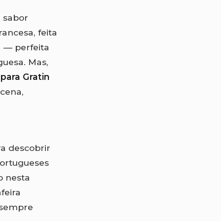
 sabor
francesa, feita
a — perfeita
guesa. Mas,
 para Gratin
 cena,
a descobrir
portugueses
o nesta
feira
— sempre