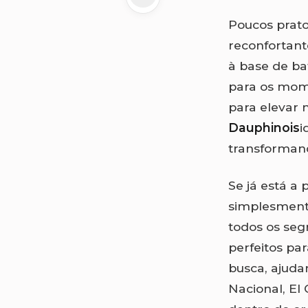
Poucos prato
reconfortan
à base de ba
para os mome
para elevar 
Dauphinois
i
transforman
Se já está a
simplesmente
todos os seg
perfeitos pa
busca, ajuda
Nacional, El