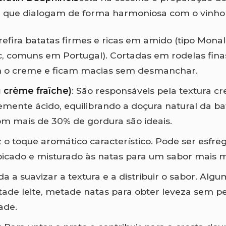
, que dialogam de forma harmoniosa com o vinho 
Prefira batatas firmes e ricas em amido (tipo Monal
 comuns em Portugal). Cortadas em rodelas fina
 o creme e ficam macias sem desmanchar.
 crème fraîche)
: São responsáveis pela textura c
emente ácido, equilibrando a doçura natural da ba
om mais de 30% de gordura são ideais.
z o toque aromático característico. Pode ser esfr
picado e misturado às natas para um sabor mais 
uda a suavizar a textura e a distribuir o sabor. Alg
de leite, metade natas para obter leveza sem p
ade.