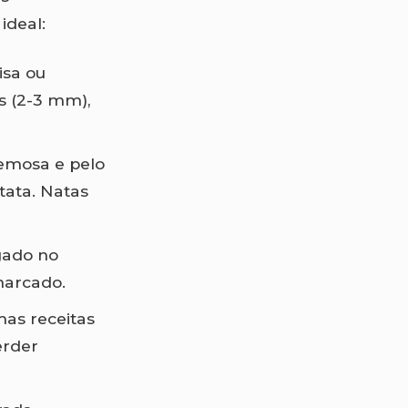
ideal:
isa ou
s (2-3 mm),
remosa e pelo
tata. Natas
egado no
marcado.
umas receitas
erder