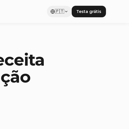
🇵🇹
Testa grátis
eceita
ação