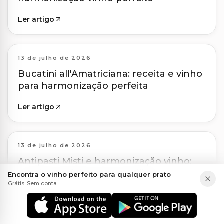
Ler artigo
13 de julho de 2026
Bucatini all'Amatriciana: receita e vinho
para harmonização perfeita
Ler artigo
13 de julho de 2026
Antipasti Misti e harmonização vinho:
receita perfeita para partilhar
Encontra o vinho perfeito para qualquer prato
Grátis. Sem conta.
Ler artigo