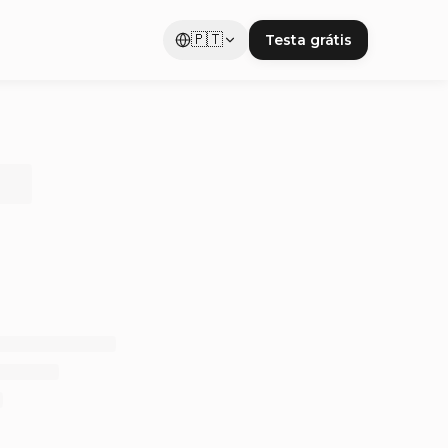
🇵🇹
Testa grátis