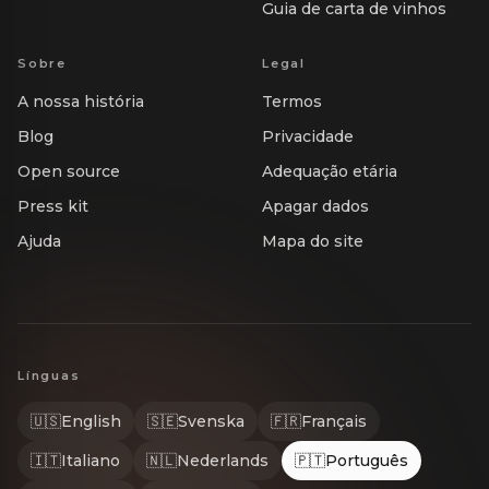
Guia de carta de vinhos
Sobre
Legal
A nossa história
Termos
Blog
Privacidade
Open source
Adequação etária
Press kit
Apagar dados
Ajuda
Mapa do site
Línguas
🇺🇸
English
🇸🇪
Svenska
🇫🇷
Français
🇮🇹
Italiano
🇳🇱
Nederlands
🇵🇹
Português