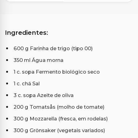
Ingredientes:
600 g Farinha de trigo (tipo 00)
350 ml Água morna
1 c. sopa Fermento biológico seco
1 c. chá Sal
3 c. sopa Azeite de oliva
200 g Tomatsås (molho de tomate)
300 g Mozzarella (fresca, em rodelas)
300 g Grönsaker (vegetais variados)