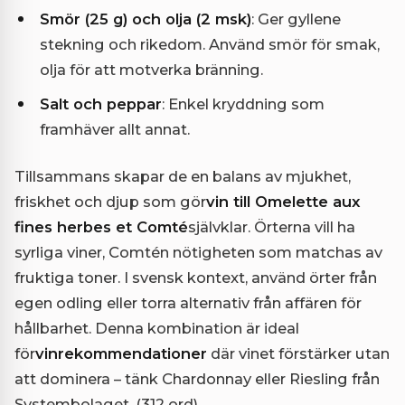
Smör (25 g) och olja (2 msk)
: Ger gyllene
stekning och rikedom. Använd smör för smak,
olja för att motverka bränning.
Salt och peppar
: Enkel kryddning som
framhäver allt annat.
Tillsammans skapar de en balans av mjukhet,
friskhet och djup som gör
vin till Omelette aux
fines herbes et Comté
självklar. Örterna vill ha
syrliga viner, Comtén nötigheten som matchas av
fruktiga toner. I svensk kontext, använd örter från
egen odling eller torra alternativ från affären för
hållbarhet. Denna kombination är ideal
för
vinrekommendationer
där vinet förstärker utan
att dominera – tänk Chardonnay eller Riesling från
Systembolaget. (312 ord)