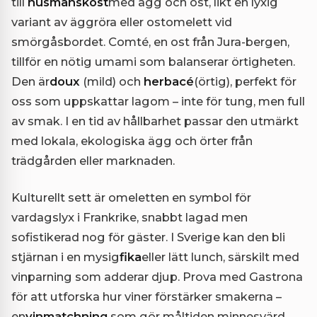
till
husmanskost
med ägg och ost, likt en lyxig
variant av äggröra eller ostomelett vid
smörgåsbordet. Comté, en ost från Jura-bergen,
tillför en nötig umami som balanserar örtigheten.
Den är
doux
(mild) och
herbacé
(örtig), perfekt för
oss som uppskattar lagom – inte för tung, men full
av smak. I en tid av hållbarhet passar den utmärkt
med lokala, ekologiska ägg och örter från
trädgården eller marknaden.
Kulturellt sett är omeletten en symbol för
vardagslyx i Frankrike, snabbt lagad men
sofistikerad nog för gäster. I Sverige kan den bli
stjärnan i en mysig
fika
eller lätt lunch, särskilt med
vinparning som adderar djup. Prova med Gastrona
för att utforska hur viner förstärker smakerna –
en
vinmatchning
som gör måltiden minnesvärd.