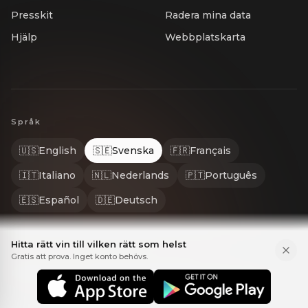
Presskit
Radera mina data
Hjälp
Webbplatskarta
Språk
🇺🇸
English
🇸🇪
Svenska
🇫🇷
Français
🇮🇹
Italiano
🇳🇱
Nederlands
🇵🇹
Português
🇪🇸
Español
🇩🇪
Deutsch
Hitta rätt vin till vilken rätt som helst
Gratis att prova. Inget konto behövs.
© 2026 Gastrona. Alla rättigheter förbehållna. GASTRONA® är ett re