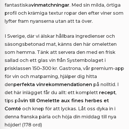
fantastiska
vinmatchningar
. Med sin milda, örtiga
profil och krämiga textur ropar den efter viner som
lyfter fram nyanserna utan att ta över.
I Sverige, där vi älskar hållbara ingredienser och
säsongsbetonad mat, känns den här omeletten
som hemma. Tänk att servera den med en frisk
sallad och ett glas vin från Systembolaget i
prisklassen 150–300 kr. Gastrona, vår premium-app
för vin och matparning, hjälper dig hitta
den
perfekta vinrekommendationen
på nolltid. I
det här inlägget får du allt: ett komplett
recept
,
tips på
vin till Omelette aux fines herbes et
Comté
och knep för att lyckas. Låt oss dyka in i
denna franska pärla och höja din middag till nya
höjder! (178 ord)