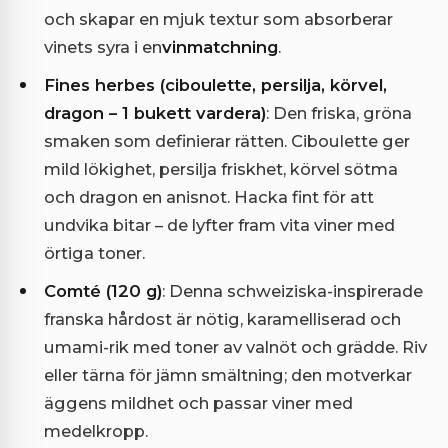
och skapar en mjuk textur som absorberar
vinets syra i en
vinmatchning
.
Fines herbes (ciboulette, persilja, körvel,
dragon – 1 bukett vardera)
: Den friska, gröna
smaken som definierar rätten. Ciboulette ger
mild lökighet, persilja friskhet, körvel sötma
och dragon en anisnot. Hacka fint för att
undvika bitar – de lyfter fram vita viner med
örtiga toner.
Comté (120 g)
: Denna schweiziska-inspirerade
franska hårdost är nötig, karamelliserad och
umami-rik med toner av valnöt och grädde. Riv
eller tärna för jämn smältning; den motverkar
äggens mildhet och passar viner med
medelkropp.