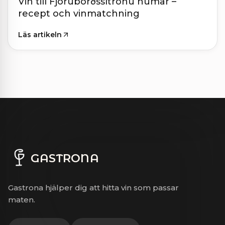
Vin till Fjöruborðssítrónu humar –
recept och vinmatchning
Läs artikeln
GASTRONA
Gastrona hjälper dig att hitta vin som passar
maten.