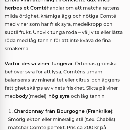
herbes et Comté
handlar om att matcha rättens
milda örtighet, krämiga ägg och nötiga Comté
med viner som har frisk syra, medelkropp och
subtil frukt. Undvik tunga röda – välj vita eller lätta
röda med låg tannin för att inte kväva de fina
smakerna.
Varför dessa viner fungerar
: Örternas grönska
behöver syra för att lysa, Comténs umami
balanseras av mineralitet eller citrus, och äggens
fettighet skärps av vinets friskhet. Sikta på viner
med
body
(medel),
hög syra
och låg tannin.
Chardonnay från Bourgogne (Frankrike)
:
Smörig ekton eller mineralig stil (t.ex. Chablis)
matchar Comté perfekt. Pris ca 200 kr på