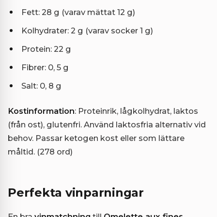
Fett: 28 g (varav mättat 12 g)
Kolhydrater: 2 g (varav socker 1 g)
Protein: 22 g
Fibrer: 0, 5 g
Salt: 0, 8 g
Kostinformation
: Proteinrik, lågkolhydrat, laktos
(från ost), glutenfri. Använd laktosfria alternativ vid
behov. Passar ketogen kost eller som lättare
måltid. (278 ord)
Perfekta vinparningar
En bra
vinmatchning
till
Omelette aux fines