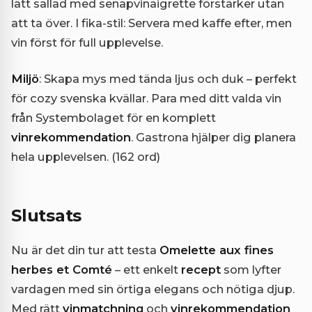
lätt sallad med senapvinaigrette förstärker utan
att ta över. I fika-stil: Servera med kaffe efter, men
vin först för full upplevelse.
Miljö
: Skapa mys med tända ljus och duk – perfekt
för cozy svenska kvällar. Para med ditt valda vin
från Systembolaget för en komplett
vinrekommendation
. Gastrona hjälper dig planera
hela upplevelsen. (162 ord)
Slutsats
Nu är det din tur att testa
Omelette aux fines
herbes et Comté
– ett enkelt
recept
som lyfter
vardagen med sin örtiga elegans och nötiga djup.
Med rätt
vinmatchning
och
vinrekommendation