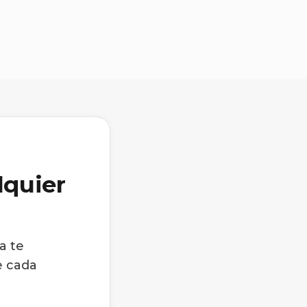
lquier
a te
e cada