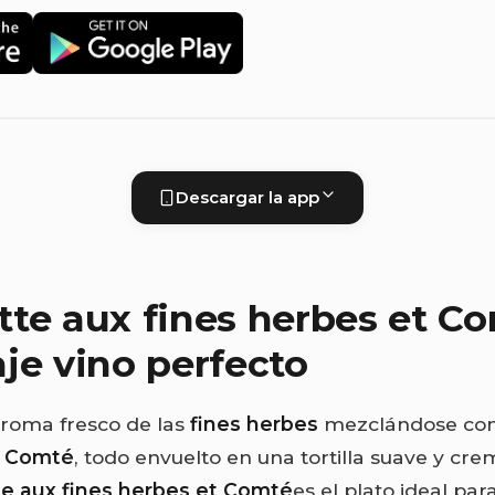
Descargar la app
te aux fines herbes et Co
je vino perfecto
aroma fresco de las
fines herbes
mezclándose con
l
Comté
, todo envuelto en una tortilla suave y cre
e aux fines herbes et Comté
es el plato ideal pa