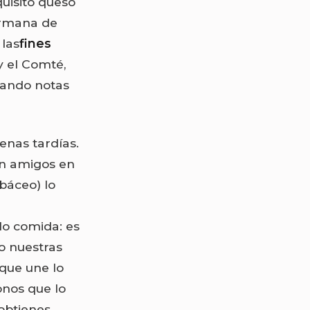
uisito queso
hermana de
 las
fines
 y el Comté,
tando notas
enas tardías.
on amigos en
báceo) lo
lo comida: es
o nuestras
que une lo
onos que lo
 obtienes