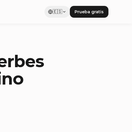
🇪🇸
Prueba gratis
erbes
ino