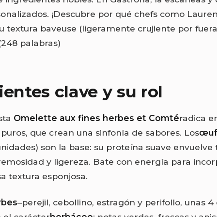
sonalizados. ¡Descubre por qué chefs como Lauren
u textura baveuse (ligeramente crujiente por fuer
 (248 palabras)
ientes clave y su rol
sta
Omelette aux fines herbes et Comté
radica e
 puros, que crean una sinfonía de sabores. Los
œuf
unidades) son la base: su proteína suave envuelve 
emosidad y ligereza. Bate con energía para incorp
sa textura esponjosa.
rbes
–perejil, cebollino, estragón y perifollo, unas 
 el carácter
herbáceo
: notas verdes, frescas y an