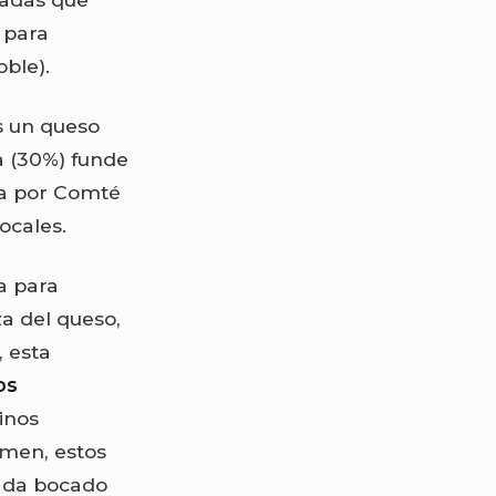
 para
ble).
es un queso
a (30%) funde
ta por Comté
ocales.
ra para
za del queso,
, esta
os
inos
umen, estos
cada bocado