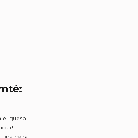
mté:
 el queso
mosa!
ra una cena