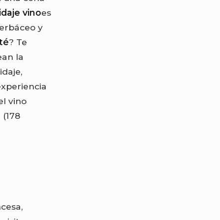
daje vino
es
herbáceo y
té
? Te
an la
daje,
experiencia
el vino
 (178
ncesa,