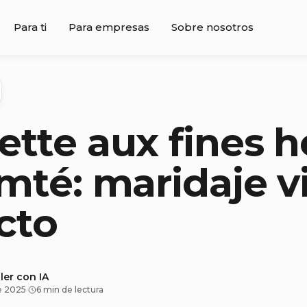
Para ti
Para empresas
Sobre nosotros
tte aux fines h
mté: maridaje v
cto
ler con IA
e 2025
·
6 min de lectura