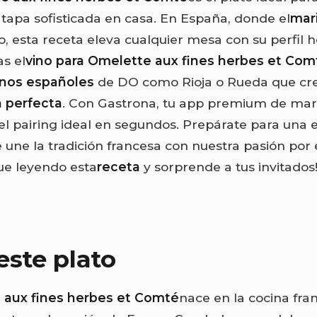
 tapa sofisticada en casa. En España, donde el
mari
o, esta receta eleva cualquier mesa con su perfil 
as el
vino para Omelette aux fines herbes et Com
inos españoles
de DO como Rioja o Rueda que cre
 perfecta
. Con Gastrona, tu app premium de mari
el pairing ideal en segundos. Prepárate para una 
 une la tradición francesa con nuestra pasión por 
gue leyendo esta
receta
y sorprende a tus invitados!
este plato
 aux fines herbes et Comté
nace en la cocina fra