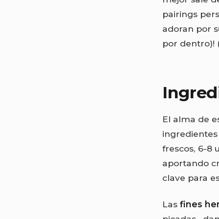
pairings per
adoran por s
por dentro)!
Ingred
El alma de e
ingredientes
frescos, 6-8 
aportando cr
clave para e
Las
fines he
picadas– dan