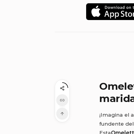
Omelet
marida
¡Imagina el 
fundente de
Esta
Omelett