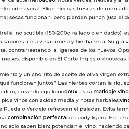
rdín primaveral. Elige hierbas frescas de mercado
; secas funcionan, pero pierden punch (usa el do
strella indiscutible (150-200g rallado o en dados), 
 sabores a nuez, caramelo y hierba seca. Su gras
e, contrarrestando la ligereza de los huevos. Op
meses, disponible en El Corte Inglés o vinotecas l
mienta y un chorrito de aceite de oliva virgen ext
 qué funcionan juntos? Las hierbas cortan la rique
edian, creando equilibrio
doux
. Para
maridaje vino
pide vinos con acidez media y notas herbales:
vin
 Rueda o Verdejo refrescan el paladar. Evita tann
sca
combinación perfecta
con body ligero. En res
 no solo saben bien: potencian el vino, haciendo 