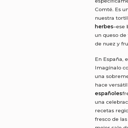
específicame
Comté. Es un
nuestra torti
herbes
–ese 
un queso de
de nuez y fru
En España, e
Imagínalo co
una sobremes
hace versátil
españoles
fr
una celebrac
recetas regi
fresco de la
mejor sale d