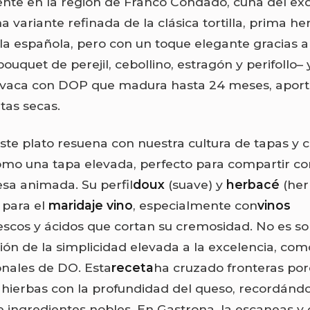
nte en la región de Franco Condado, cuna del exq
a variante refinada de la clásica tortilla, prima 
lla española, pero con un toque elegante gracias a
bouquet de perejil, cebollino, estragón y perifollo–
 vaca con DOP que madura hasta 24 meses, apor
tas secas.
ste plato resuena con nuestra cultura de tapas y c
mo una tapa elevada, perfecto para compartir c
a animada. Su perfil
doux
(suave) y
herbacé
(her
 para el
maridaje vino
, especialmente con
vinos
escos y ácidos que cortan su cremosidad. No es so
ión de la simplicidad elevada a la excelencia, com
onales de DO. Esta
receta
ha cruzado fronteras por
s hierbas con la profundidad del queso, recordánd
e ingredientes nobles. En Gastrona, la escaneas y