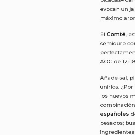
evocan un ja
máximo aroma
El
Comté
, e
semiduro con
perfectament
AOC de 12-18 
Añade sal, pi
unirlos. ¿Por
los huevos m
combinación 
españoles
de
pesados; bu
ingredientes