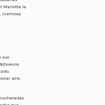
t Mariotte la
a, cremosa
n sus
s
(huevos
todo,
orar aire,
4 cucharadas
isadas que