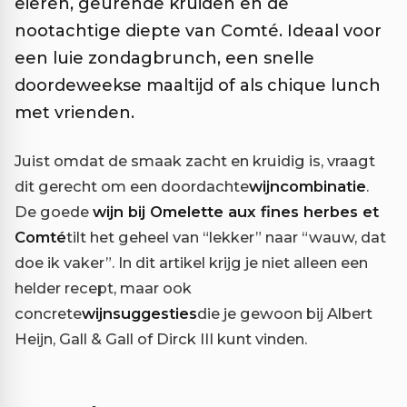
eieren, geurende kruiden en de
nootachtige diepte van Comté. Ideaal voor
een luie zondagbrunch, een snelle
doordeweekse maaltijd of als chique lunch
met vrienden.
Juist omdat de smaak zacht en kruidig is, vraagt
dit gerecht om een doordachte
wijncombinatie
.
De goede
wijn bij Omelette aux fines herbes et
Comté
tilt het geheel van “lekker” naar “wauw, dat
doe ik vaker”. In dit artikel krijg je niet alleen een
helder recept, maar ook
concrete
wijnsuggesties
die je gewoon bij Albert
Heijn, Gall & Gall of Dirck III kunt vinden.