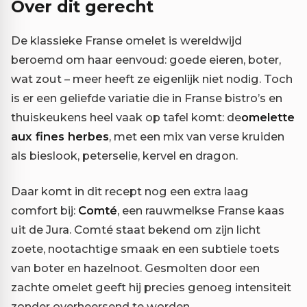
Over dit gerecht
De klassieke Franse omelet is wereldwijd
beroemd om haar eenvoud: goede eieren, boter,
wat zout – meer heeft ze eigenlijk niet nodig. Toch
is er een geliefde variatie die in Franse bistro’s en
thuiskeukens heel vaak op tafel komt: de
omelette
aux fines herbes
, met een mix van verse kruiden
als bieslook, peterselie, kervel en dragon.
Daar komt in dit recept nog een extra laag
comfort bij:
Comté
, een rauwmelkse Franse kaas
uit de Jura. Comté staat bekend om zijn licht
zoete, nootachtige smaak en een subtiele toets
van boter en hazelnoot. Gesmolten door een
zachte omelet geeft hij precies genoeg intensiteit
zonder overheersend te worden.