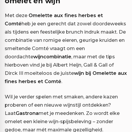
omelet en wijn
Met deze
Omelette aux fines herbes et
Comté
heb je een gerecht dat zowel doordeweeks
als tijdens een feestelijke brunch indruk maakt. De
combinatie van romige eieren, geurige kruiden en
smeltende Comté vraagt om een
doordachte
wijncombinatie
, maar met de tips
hierboven vind je bij Albert Heijn, Gall & Gall of
Dirck III moeiteloos de juiste
wijn bij Omelette aux
fines herbes et Comté
.
Wil je verder spelen met smaken, andere kazen
proberen of een nieuwe wijnstijl ontdekken?
Laat
Gastrona
met je meedenken. Zo wordt elke
omelet een kleine wijn-spijsbeleving – zonder
gedoe, maar mét maximale gezelligheid.