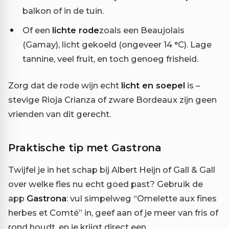
balkon of in de tuin.
Of een
lichte rode
zoals een Beaujolais
(Gamay), licht gekoeld (ongeveer 14 °C). Lage
tannine, veel fruit, en toch genoeg frisheid.
Zorg dat de rode wijn echt
licht en soepel
is –
stevige Rioja Crianza of zware Bordeaux zijn geen
vrienden van dit gerecht.
Praktische tip met Gastrona
Twijfel je in het schap bij Albert Heijn of Gall & Gall
over welke fles nu echt goed past? Gebruik de
app
Gastrona
: vul simpelweg “Omelette aux fines
herbes et Comté” in, geef aan of je meer van fris of
rond houdt, en je krijgt direct een