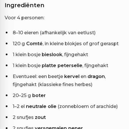
Ingrediënten
Voor 4 personen:
8–10 eieren (afhankelijk van eetlust)
120 g
Comté
, in kleine blokjes of grof geraspt
1 klein bosje
bieslook
, fijngehakt
1 klein bosje
platte peterselie
, fijngehakt
Eventueel: een beetje
kervel
en
dragon
,
fijngehakt (klassieke fines herbes)
20–25 g
boter
1–2 el
neutrale olie
(zonnebloem of arachide)
2 snufjes
zout
2 snufjes
versgemalen peper