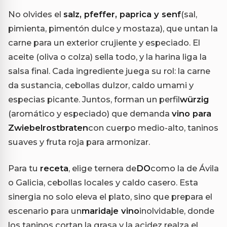
No olvides el
salz, pfeffer, paprica y senf
(sal,
pimienta, pimentón dulce y mostaza), que untan la
carne para un exterior crujiente y especiado. El
aceite (oliva o colza) sella todo, y la harina liga la
salsa final. Cada ingrediente juega su rol: la carne
da sustancia, cebollas dulzor, caldo umami y
especias picante. Juntos, forman un perfil
würzig
(aromático y especiado) que demanda
vino para
Zwiebelrostbraten
con cuerpo medio-alto, taninos
suaves y fruta roja para armonizar.
Para tu
receta
, elige ternera de
DO
como la de Ávila
o Galicia, cebollas locales y caldo casero. Esta
sinergia no solo eleva el plato, sino que prepara el
escenario para un
maridaje vino
inolvidable, donde
los taninos cortan la grasa y la acidez realza el