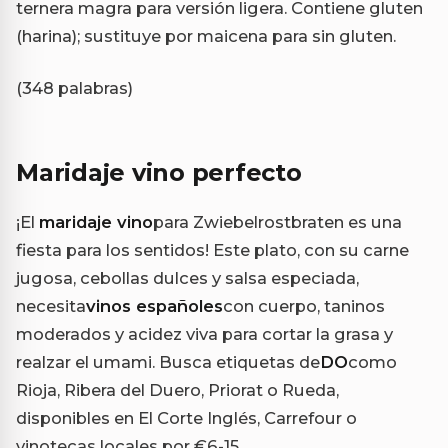
ternera magra para versión ligera. Contiene gluten
(harina); sustituye por maicena para sin gluten.
(348 palabras)
Maridaje vino perfecto
¡El
maridaje vino
para Zwiebelrostbraten es una
fiesta para los sentidos! Este plato, con su carne
jugosa, cebollas dulces y salsa especiada,
necesita
vinos españoles
con cuerpo, taninos
moderados y acidez viva para cortar la grasa y
realzar el umami. Busca etiquetas de
DO
como
Rioja, Ribera del Duero, Priorat o Rueda,
disponibles en El Corte Inglés, Carrefour o
vinotecas locales por €6-15.