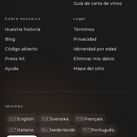
Guía de carta de vinos
Sobre nosotros
Legal
Nuestra historia
Términos
Blog
Privacidad
Código abierto
Idoneidad por edad
Press kit
Eliminar mis datos
Ayuda
Mapa del sitio
Idiomas
🇺🇸
English
🇸🇪
Svenska
🇫🇷
Français
🇮🇹
Italiano
🇳🇱
Nederlands
🇵🇹
Português