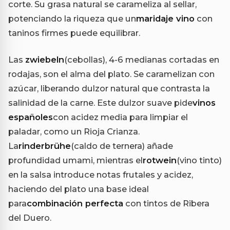
corte. Su grasa natural se carameliza al sellar,
potenciando la riqueza que un
maridaje vino
con
taninos firmes puede equilibrar.
Las
zwiebeln
(cebollas), 4-6 medianas cortadas en
rodajas, son el alma del plato. Se caramelizan con
azúcar, liberando dulzor natural que contrasta la
salinidad de la carne. Este dulzor suave pide
vinos
españoles
con acidez media para limpiar el
paladar, como un Rioja Crianza.
La
rinderbrühe
(caldo de ternera) añade
profundidad umami, mientras el
rotwein
(vino tinto)
en la salsa introduce notas frutales y acidez,
haciendo del plato una base ideal
para
combinación perfecta
con tintos de Ribera
del Duero.