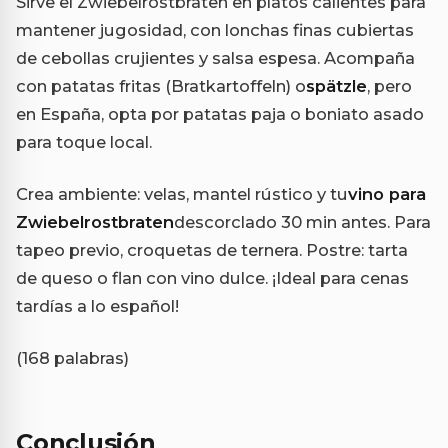
Sirve el Zwiebelrostbraten en platos calientes para
mantener jugosidad, con lonchas finas cubiertas
de cebollas crujientes y salsa espesa. Acompaña
con patatas fritas (Bratkartoffeln) o
spätzle
, pero
en España, opta por patatas paja o boniato asado
para toque local.
Crea ambiente: velas, mantel rústico y tu
vino para
Zwiebelrostbraten
descorclado 30 min antes. Para
tapeo previo, croquetas de ternera. Postre: tarta
de queso o flan con vino dulce. ¡Ideal para cenas
tardías a lo español!
(168 palabras)
Conclusión