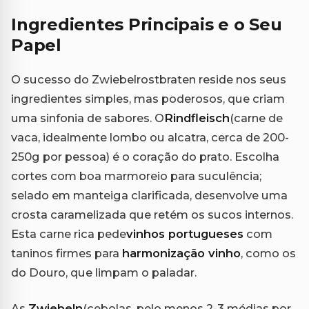
Ingredientes Principais e o Seu
Papel
O sucesso do Zwiebelrostbraten reside nos seus
ingredientes simples, mas poderosos, que criam
uma sinfonia de sabores. O
Rindfleisch
(carne de
vaca, idealmente lombo ou alcatra, cerca de 200-
250g por pessoa) é o coração do prato. Escolha
cortes com boa marmoreio para suculência;
selado em manteiga clarificada, desenvolve uma
crosta caramelizada que retém os sucos internos.
Esta carne rica pede
vinhos portugueses
com
taninos firmes para
harmonização vinho
, como os
do Douro, que limpam o paladar.
As
Zwiebeln
(cebolas, pelo menos 2-3 médias por