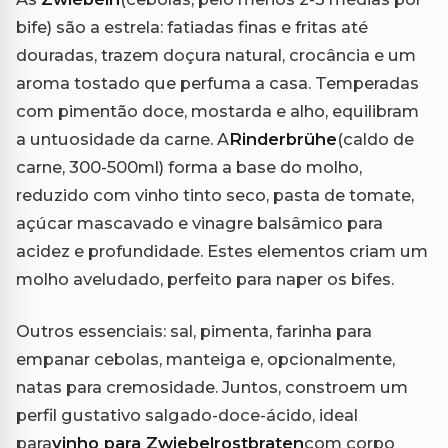
bife) são a estrela: fatiadas finas e fritas até
douradas, trazem doçura natural, crocância e um
aroma tostado que perfuma a casa. Temperadas
com pimentão doce, mostarda e alho, equilibram
a untuosidade da carne. A
Rinderbrühe
(caldo de
carne, 300-500ml) forma a base do molho,
reduzido com vinho tinto seco, pasta de tomate,
açúcar mascavado e vinagre balsâmico para
acidez e profundidade. Estes elementos criam um
molho aveludado, perfeito para naper os bifes.
Outros essenciais: sal, pimenta, farinha para
empanar cebolas, manteiga e, opcionalmente,
natas para cremosidade. Juntos, constroem um
perfil gustativo salgado-doce-ácido, ideal
para
vinho para Zwiebelrostbraten
com corpo