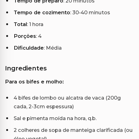
Tempo de preparo
: 20 minutos
Tempo de cozimento
: 30-40 minutos
Total
: 1 hora
Porções
: 4
Dificuldade
: Média
Ingredientes
Para os bifes e molho:
4 bifes de lombo ou alcatra de vaca (200g
cada, 2-3cm espessura)
Sal e pimenta moída na hora, q.b.
2 colheres de sopa de manteiga clarificada (ou
óleo vegetal)