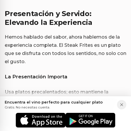
Presentación y Servido:
Elevando la Experiencia
Hemos hablado del sabor, ahora hablemos de la
experiencia completa. El Steak Frites es un plato
que se disfruta con todos los sentidos, no solo con
el gusto.
La Presentación Importa
Usa platos precalentados; esto mantiene la
comida caliente por más tiempo y hace que se
Encuentra el vino perfecto para cualquier plato
Gratis. No necesitas cuenta.
vea más apetitosa. Coloca el bife ligeramente
descentrado, con las papas fritas a un lado,
creando una composición visual equilibrada. Un